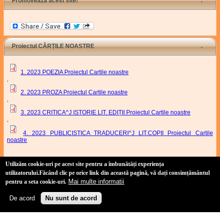
Promovează acest site!
Proiectul CĂRȚILE NOASTRE
1. 2023 POEZIA Proiectul Cartile noastre
,
2. 2023 PROZA Proiectul Cartile noastre
,
3. 2023 CRITICA^J ISTORIE LIT. EDIȚII Proiectul Cartile noastre
,
4. 2023 PUBLICISTICA TRADUCERI^J LIT.COPII Proiectul Cartile
noastre
Proiect Cartile Noastre
Utilizăm cookie-uri pe acest site pentru a îmbunătăți experiența
utilizatorului
.Făcând clic pe orice link din această pagină, vă dați consimțământul
Mai multe informatii
pentru a seta cookie-uri.
Site realizat de:
Duşan Baiski
(link is external)
(tehnic) și
Marian Odangiu
(link is external)
(conținut)
Copyright 2011-2021 Uniunea Scriitorilor din România, Filiala Timișoara.
De acord
Nu sunt de acord
Politică de confidențialitate
-
Politică privind fișierele cookies
4Us Consulting
(link is external)