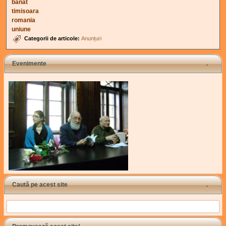
banat
timisoara
romania
uniune
Categorii de articole:
Anunțuri
Evenimente
Caută pe acest site
Search