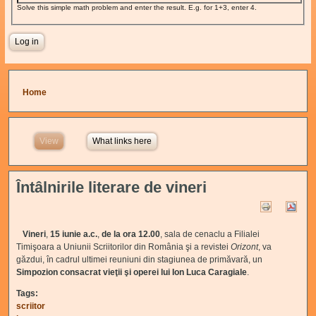
Solve this simple math problem and enter the result. E.g. for 1+3, enter 4.
You are here
Home
View
(active tab)
What links here
Întâlnirile literare de vineri
Vineri
,
15 iunie a.c.
,
de la ora 12.00
, sala de cenaclu a Filialei
Timişoara a Uniunii Scriitorilor din România şi a revistei
Orizont
, va
găzdui, în cadrul ultimei reuniuni din stagiunea de primăvară, un
Simpozion consacrat vieţii şi operei lui Ion Luca Caragiale
.
Tags:
scriitor