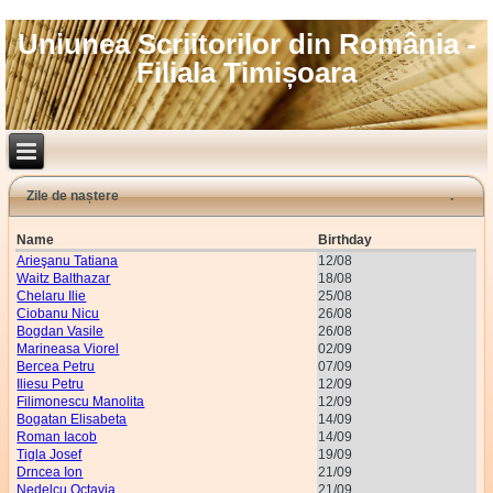
Uniunea Scriitorilor din România -
Filiala Timișoara
Zile de naștere
Name
Birthday
Arieşanu Tatiana
12/08
Waitz Balthazar
18/08
Chelaru Ilie
25/08
Ciobanu Nicu
26/08
Bogdan Vasile
26/08
Marineasa Viorel
02/09
Bercea Petru
07/09
Iliesu Petru
12/09
Filimonescu Manolita
12/09
Bogatan Elisabeta
14/09
Roman Iacob
14/09
Tigla Josef
19/09
Drncea Ion
21/09
Nedelcu Octavia
21/09