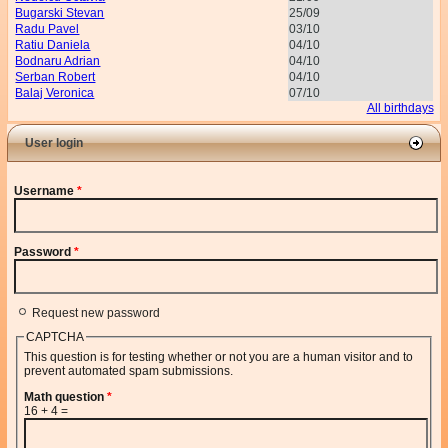
Bugarski Stevan
25/09
Radu Pavel
03/10
Ratiu Daniela
04/10
Bodnaru Adrian
04/10
Serban Robert
04/10
Balaj Veronica
07/10
All birthdays
User login
Username
*
Password
*
Request new password
CAPTCHA
This question is for testing whether or not you are a human visitor and to
prevent automated spam submissions.
Math question
*
16 + 4 =