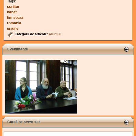
Tags:
scriitor
banat
timisoara
romania
uniune
Categorii de articole:
Anunțuri
Evenimente
Caută pe acest site
Search