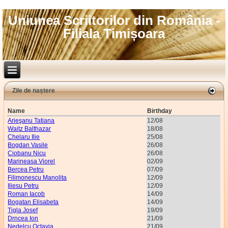
Uniunea Scriitorilor din România -
Filiala Timișoara
Zile de naștere
Name
Birthday
Arieşanu Tatiana
12/08
Waitz Balthazar
18/08
Chelaru Ilie
25/08
Bogdan Vasile
26/08
Ciobanu Nicu
26/08
Marineasa Viorel
02/09
Bercea Petru
07/09
Filimonescu Manolita
12/09
Iliesu Petru
12/09
Roman Iacob
14/09
Bogatan Elisabeta
14/09
Tigla Josef
19/09
Drncea Ion
21/09
Nedelcu Octavia
21/09