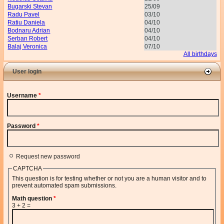
Bugarski Stevan
25/09
Radu Pavel
03/10
Ratiu Daniela
04/10
Bodnaru Adrian
04/10
Serban Robert
04/10
Balaj Veronica
07/10
All birthdays
User login
Username
*
Password
*
Request new password
CAPTCHA
This question is for testing whether or not you are a human visitor and to
prevent automated spam submissions.
Math question
*
3 + 2 =