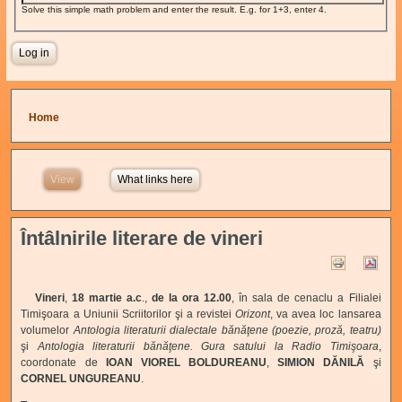
Solve this simple math problem and enter the result. E.g. for 1+3, enter 4.
You are here
Home
View
(active tab)
What links here
Întâlnirile literare de vineri
Vineri
,
18 martie a.c
.,
de la ora 12.00
, în sala de cenaclu a Filialei
Timişoara a Uniunii Scriitorilor şi a revistei
Orizont
, va avea loc lansarea
volumelor
Antologia literaturii dialectale bănăţene (poezie, proză, teatru)
şi
Antologia literaturii bănăţene. Gura satului la Radio Timişoara
,
coordonate de
IOAN VIOREL BOLDUREANU
,
SIMION DĂNILĂ
şi
CORNEL UNGUREANU
.