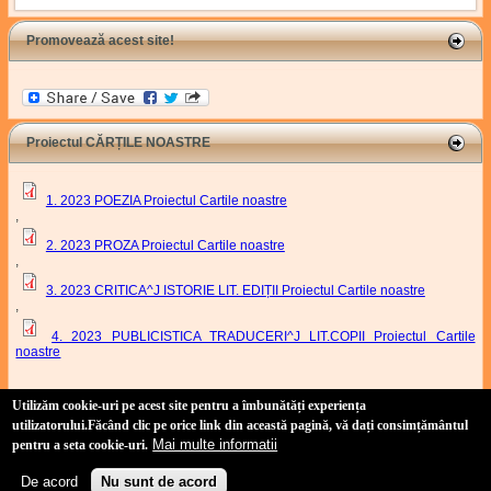
Promovează acest site!
Proiectul CĂRȚILE NOASTRE
1. 2023 POEZIA Proiectul Cartile noastre
,
2. 2023 PROZA Proiectul Cartile noastre
,
3. 2023 CRITICA^J ISTORIE LIT. EDIȚII Proiectul Cartile noastre
,
4. 2023 PUBLICISTICA TRADUCERI^J LIT.COPII Proiectul Cartile
noastre
Proiect Cartile Noastre
Utilizăm cookie-uri pe acest site pentru a îmbunătăți experiența
utilizatorului
.Făcând clic pe orice link din această pagină, vă dați consimțământul
Mai multe informatii
pentru a seta cookie-uri.
Site realizat de:
Duşan Baiski
(link is external)
(tehnic) și
Marian Odangiu
(link is external)
(conținut)
Copyright 2011-2021 Uniunea Scriitorilor din România, Filiala Timișoara.
De acord
Nu sunt de acord
Politică de confidențialitate
-
Politică privind fișierele cookies