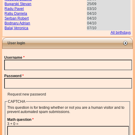
Bugarski Stevan
25/09
Radu Pavel
03/10
Ratiu Daniela
04/10
Serban Robert
04/10
Bodnaru Adrian
04/10
Balaj Veronica
07/10
All birthdays
User login
Username
*
Password
*
Request new password
CAPTCHA
This question is for testing whether or not you are a human visitor and to
prevent automated spam submissions.
Math question
*
3 + 0 =