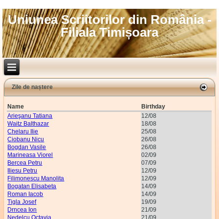
Uniunea Scriitorilor din România -
Filiala Timișoara
Zile de naștere
Name
Birthday
Arieşanu Tatiana
12/08
Waitz Balthazar
18/08
Chelaru Ilie
25/08
Ciobanu Nicu
26/08
Bogdan Vasile
26/08
Marineasa Viorel
02/09
Bercea Petru
07/09
Iliesu Petru
12/09
Filimonescu Manolita
12/09
Bogatan Elisabeta
14/09
Roman Iacob
14/09
Tigla Josef
19/09
Drncea Ion
21/09
Nedelcu Octavia
21/09