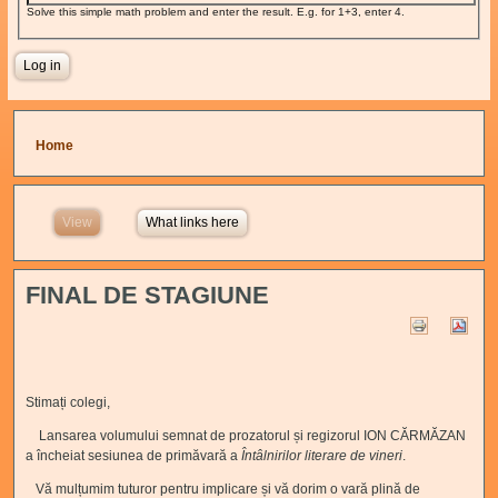
Solve this simple math problem and enter the result. E.g. for 1+3, enter 4.
You are here
Home
View
(active tab)
What links here
FINAL DE STAGIUNE
Stimați colegi,
Lansarea volumului semnat de prozatorul și regizorul ION CĂRMĂZAN
a încheiat sesiunea de primăvară a
Întâlnirilor literare de vineri
.
Vă mulțumim tuturor pentru implicare și vă dorim o vară plină de