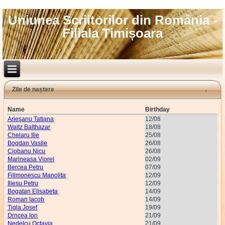
Uniunea Scriitorilor din România -
Filiala Timișoara
Zile de naștere
Name
Birthday
Arieşanu Tatiana
12/08
Waitz Balthazar
18/08
Chelaru Ilie
25/08
Bogdan Vasile
26/08
Ciobanu Nicu
26/08
Marineasa Viorel
02/09
Bercea Petru
07/09
Filimonescu Manolita
12/09
Iliesu Petru
12/09
Bogatan Elisabeta
14/09
Roman Iacob
14/09
Tigla Josef
19/09
Drncea Ion
21/09
Nedelcu Octavia
21/09