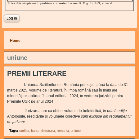
Solve this simple math problem and enter the result. E.g. for 1+3, enter 4.
You are here
Home
uniune
PREMII LITERARE
Uniunea Scriitorilor din România primește, până la data de 31
martie 2025, volume de literatură în limba română sau în limbi ale
minorităților, apărute în anul editorial 2024, în vederea jurizării pentru
Premiile USR pe anul 2024.
Jurizarea are ca obiect volume de beletristică,
în primă ediție
.
Antologiile, reeditările și volumele colective
sunt excluse din regulamentul
de jurizare
.
Tags:
scriitor
banat
timisoara
romania
uniune