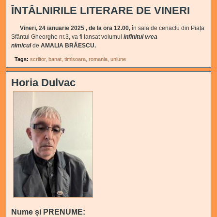
ÎNTÂLNIRILE LITERARE DE VINERI
Vineri, 24 ianuarie 2025 , de la ora 12.00,
în sala de cenaclu din Piața
Sfântul Gheorghe nr.3,
va fi lansat volumul
infinitul vrea
nimicul
de
AMALIA BRĂESCU.
Tags:
scriitor
banat
timisoara
romania
uniune
Horia Dulvac
Nume și PRENUME: