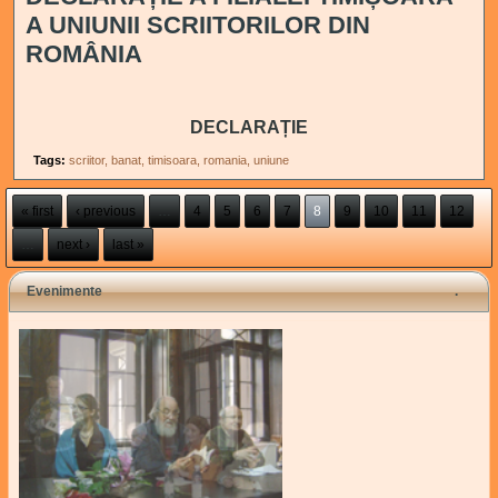
A UNIUNII SCRIITORILOR DIN
ROMÂNIA
DECLARAȚIE
Tags:
scriitor
banat
timisoara
romania
uniune
Pages
« first
‹ previous
…
4
5
6
7
8
9
10
11
12
…
next ›
last »
Evenimente