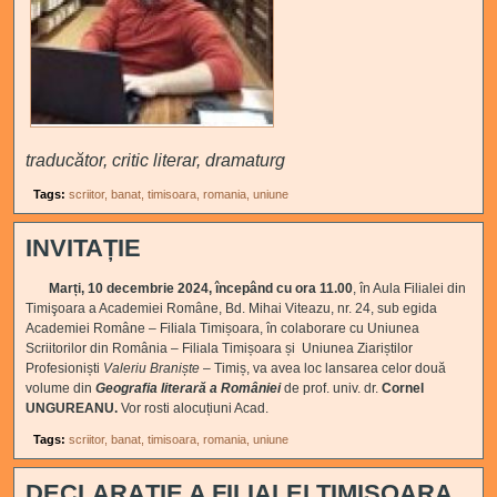
traducător, critic literar, dramaturg
Tags:
scriitor
banat
timisoara
romania
uniune
INVITAȚIE
Marți, 10 decembrie 2024, începând cu ora 11.00
, în Aula Filialei din
Timişoara a Academiei Române, Bd. Mihai Viteazu, nr. 24, sub egida
Academiei Române – Filiala Timișoara, în colaborare cu Uniunea
Scriitorilor din România – Filiala Timișoara și Uniunea Ziariștilor
Profesioniști
Valeriu Braniște
– Timiș, va avea loc lansarea celor două
volume din
Geografia literară a României
de prof. univ. dr.
Cornel
UNGUREANU.
Vor rosti alocuțiuni Acad.
Tags:
scriitor
banat
timisoara
romania
uniune
DECLARAȚIE A FILIALEI TIMIȘOARA