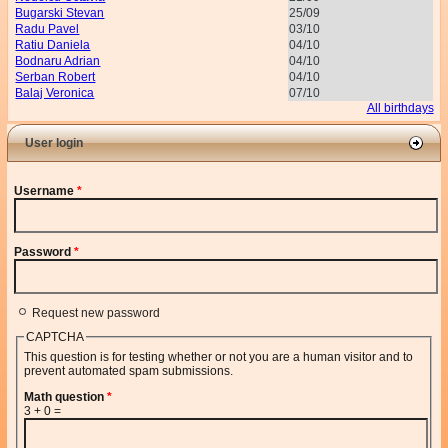
Bugarski Stevan
25/09
Radu Pavel
03/10
Ratiu Daniela
04/10
Bodnaru Adrian
04/10
Serban Robert
04/10
Balaj Veronica
07/10
All birthdays
User login
Username
*
Password
*
Request new password
CAPTCHA
This question is for testing whether or not you are a human visitor and to
prevent automated spam submissions.
Math question
*
3 + 0 =