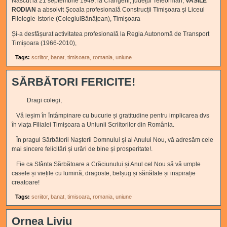
Născut la 21 septembrie 1949, la Crângeni, județul Teleorman,
VASILE
RODIAN
a absolvit Școala profesională Construcții Timișoara și Liceul
Filologie-Istorie (ColegiulBănățean), Timișoara
Și-a desfășurat activitatea profesională la Regia Autonomă de Transport
Timișoara (1966-2010),
Tags:
scriitor
banat
timisoara
romania
uniune
SĂRBĂTORI FERICITE!
Dragi colegi,
Vă ieșim în întâmpinare cu bucurie și gratitudine pentru implicarea dvs
în viața Filialei Timișoara a Uniunii Scriitorilor din România.
În pragul Sărbătorii Nașterii Domnului și al Anului Nou, vă adresăm cele
mai sincere felicitări și urări de bine și prosperitate!.
Fie ca Sfânta Sărbătoare a Crăciunului și Anul cel Nou să vă umple
casele și viețile cu lumină, dragoste, belșug și sănătate și inspirație
creatoare!
Tags:
scriitor
banat
timisoara
romania
uniune
Ornea Liviu