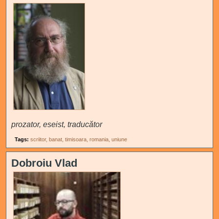
prozator, eseist, traducător
Tags:
scriitor
banat
timisoara
romania
uniune
Dobroiu Vlad