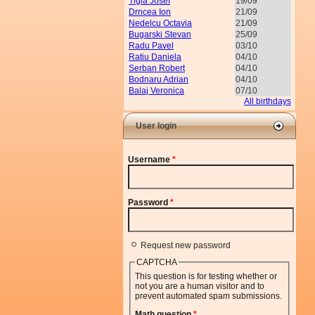
Tigla Josef
19/09
Drncea Ion
21/09
Nedelcu Octavia
21/09
Bugarski Stevan
25/09
Radu Pavel
03/10
Ratiu Daniela
04/10
Serban Robert
04/10
Bodnaru Adrian
04/10
Balaj Veronica
07/10
All birthdays
User login
Username
*
Password
*
Request new password
CAPTCHA
This question is for testing whether or
not you are a human visitor and to
prevent automated spam submissions.
Math question
*