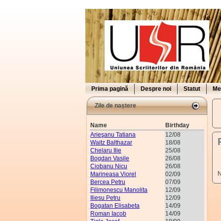
Prima pagină
Despre noi
Statut
Me
Zile de naștere
Name
Birthday
Arieşanu Tatiana
12/08
Waitz Balthazar
18/08
Chelaru Ilie
25/08
Bogdan Vasile
26/08
Ciobanu Nicu
26/08
N
Marineasa Viorel
02/09
Bercea Petru
07/09
Filimonescu Manolita
12/09
Iliesu Petru
12/09
Bogatan Elisabeta
14/09
Roman Iacob
14/09