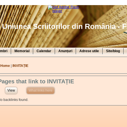
Uniunea Scriitorilor din România - F
mbri
Memorial
Calendar
Anunțuri
Adrese utile
Site/blog
You are here
Home
|
INVITAȚIE
Pages that link to INVITAȚIE
View
What links here
(active tab)
o backlinks found.