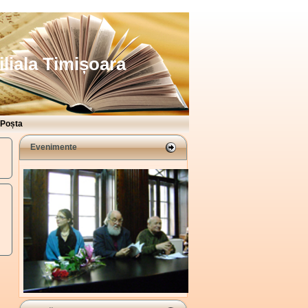
iliala Timișoara
Poșta
Evenimente