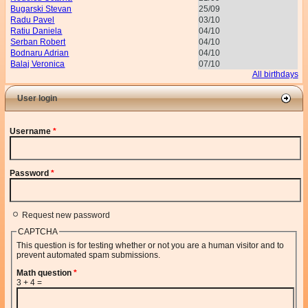
Bugarski Stevan
25/09
Radu Pavel
03/10
Ratiu Daniela
04/10
Serban Robert
04/10
Bodnaru Adrian
04/10
Balaj Veronica
07/10
All birthdays
User login
Username
*
Password
*
Request new password
CAPTCHA
This question is for testing whether or not you are a human visitor and to
prevent automated spam submissions.
Math question
*
3 + 4 =