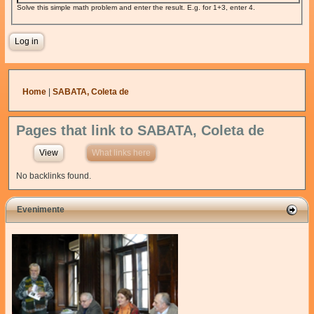
Solve this simple math problem and enter the result. E.g. for 1+3, enter 4.
You are here
Home
|
SABATA, Coleta de
Pages that link to SABATA, Coleta de
View
What links here
(active tab)
No backlinks found.
Evenimente