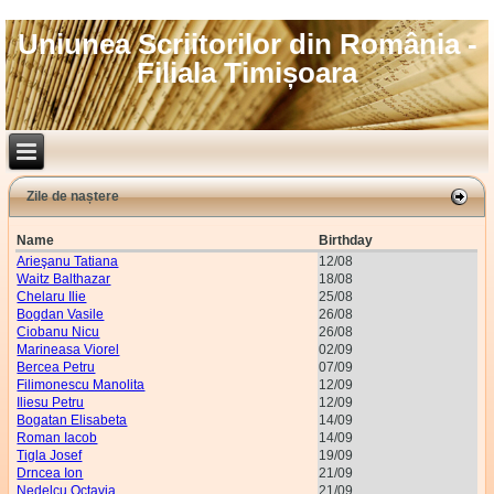
Uniunea Scriitorilor din România -
Filiala Timișoara
Zile de naștere
Name
Birthday
Arieşanu Tatiana
12/08
Waitz Balthazar
18/08
Chelaru Ilie
25/08
Bogdan Vasile
26/08
Ciobanu Nicu
26/08
Marineasa Viorel
02/09
Bercea Petru
07/09
Filimonescu Manolita
12/09
Iliesu Petru
12/09
Bogatan Elisabeta
14/09
Roman Iacob
14/09
Tigla Josef
19/09
Drncea Ion
21/09
Nedelcu Octavia
21/09