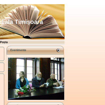
iliala Timișoara
Poșta
Evenimente