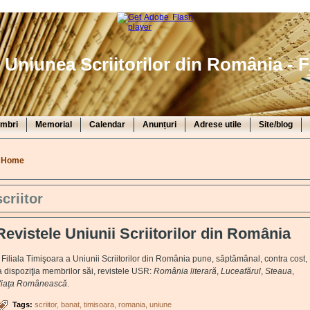
Uniunea Scriitorilor din România - F
mbri
Memorial
Calendar
Anunțuri
Adrese utile
Site/blog
You are here
Home
scriitor
Revistele Uniunii Scriitorilor din România
iliala Timişoara a Uniunii Scriitorilor din România pune, săptămânal, contra cost,
a dispoziţia membrilor săi, revistele USR:
România literară
,
Luceafărul
,
Steaua
,
iaţa Românească
.
Tags:
scriitor
banat
timisoara
romania
uniune