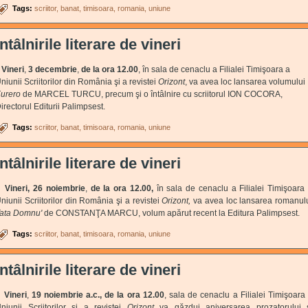
Tags:
scriitor
banat
timisoara
romania
uniune
Întâlnirile literare de vineri
Vineri
,
3 decembrie
,
de la ora 12.00
, în sala de cenaclu a Filialei Timişoara a
niunii Scriitorilor din România şi a revistei
Orizont
, va avea loc lansarea volumului
urero
de MARCEL TURCU, precum şi o întâlnire cu scriitorul ION COCORA,
irectorul Editurii Palimpsest.
Tags:
scriitor
banat
timisoara
romania
uniune
Întâlnirile literare de vineri
Vineri,
26 noiembrie
,
de la ora 12.00,
în sala de cenaclu a Filialei Timişoara
niunii Scriitorilor din România şi a revistei
Orizont,
va avea loc lansarea romanul
ata Domnu'
de CONSTANŢA MARCU, volum apărut recent la Editura Palimpsest.
Tags:
scriitor
banat
timisoara
romania
uniune
Întâlnirile literare de vineri
Vineri
,
19 noiembrie a.c.,
de la ora 12.00
, sala de cenaclu a Filialei Timişoara
niunii Scriitorilor şi a revistei
Orizont
va găzdui aniversarea prozatorului 