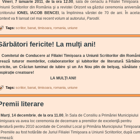
Vineri
,
7 ianuarie 2011
,
de la ora 12.00
, sala de cenaclu a Filialei Timişoara
niunii Scriitorilor din România şi a revistei Orizont va găzdui ceremonia aniversăr
criitorului
IONEL IACOB BENCEI
, la împlinirea vârstei de 70 de ani. În acela
ontext va fi lansat cel mai recent volum al autorului,
Parodii
.
Tags:
scriitor
banat
timisoara
romania
uniune
Sărbători fericite! La mulţi ani!
omitetul de Conducere al Filialei Timişoara a Uniunii Scriitorilor din Român
rează tuturor membrilor, colaboratorilor şi iubitorilor de literatură Sărbăto
ericite, un Crăciun luminat de iubire şi un An Nou plin de belşug, sănătate 
nspiraţie creatoare!
LA MULŢI ANI!
Tags:
scriitor
banat
timisoara
romania
uniune
Premii literare
Marţi
,
14 decembrie
,
de la ora 11.00
, în Sala de Consiliu a Primăriei Municipiului
imişoara va avea loc ceremonia de decernare a premiilor de excelenţă pentru
iteratură pentru 2010 acordate de Consiliul Local şi Primăria Municipiului Timişoara
remiile au fost hotărâte de Juriul Filialei Timişoara a Uniunii Scriitorilor, după cu
rmează: