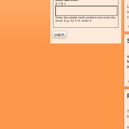
2 + 5 =
U
s
c
Solve this simple math problem and enter the
result. E.g. for 1+3, enter 4.
C
u
f
i
T
l
P
u