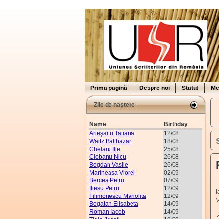
Prima pagină
Despre noi
Statut
Me
Zile de naștere
Name
Birthday
Arieşanu Tatiana
12/08
Waitz Balthazar
18/08
Chelaru Ilie
25/08
Ciobanu Nicu
26/08
Bogdan Vasile
26/08
Marineasa Viorel
02/09
Bercea Petru
07/09
F
Iliesu Petru
12/09
l
Filimonescu Manolita
12/09
V
Bogatan Elisabeta
14/09
Roman Iacob
14/09