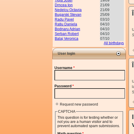
Tigla Josef
19/09
Drncea Ion
21/09
Nedelcu Octavia
21/09
Bugarski Stevan
25/09
Radu Pavel
03/10
Ratiu Daniela
04/10
Bodnaru Adrian
04/10
U
Serban Robert
04/10
S
Balaj Veronica
07/10
Î
All birthdays
User login
Username
*
U
Password
*
l
S
Request new password
CAPTCHA
This question is for testing whether or
not you are a human visitor and to
prevent automated spam submissions.
Math question
*