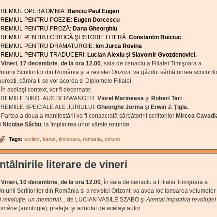
PREMIUL OPERA OMNIA:
Banciu Paul Eugen
PREMIUL PENTRU POEZIE:
Eugen Dorcescu
PREMIUL PENTRU PROZĂ:
Dana Gheorghiu
REMIUL PENTRU CRITICĂ ŞI ISTORIE LITERĂ:
Constantin Buiciuc
PREMIUL PENTRU DRAMATURGIE:
Ion Jurca Rovina
PREMIUL PENTRU TRADUCERI:
Lucian Alexiu
şi
Slavomir Gvozdenovici.
Vineri
,
17 decembrie
,
de la ora 12.00
, sala de cenaclu a Filialei Timişoara a
niunii Scriitorilor din România şi a revistei
Orizont
va găzdui sărbătorirea scriitorilo
aureaţi, cărora li se vor acorda şi Diplomele Filialei.
n acelaşi context, vor fi decernate:
PREMIILE NIKOLAUS BERWANGER:
Viorel Marineasa
şi
Robert Tari
REMIILE SPECIALE ALE JURIULUI:
Gheorghe Jurma
şi
Erwin J. Ţigla.
artea a doua a manifestării va fi consacrată sărbătoririi scriitorilor
Mircea Cavadi
i
Nicolae Sârbu
, la împlinirea unor vârste rotunde.
Tags:
scriitor
banat
timisoara
romania
uniune
Întâlnirile literare de vineri
Vineri,
10 decembrie
,
de la ora 12.00
, în sala de cenaclu a Filialei Timişoara a
niunii Scriitorilor din România şi a revistei Orizont, va avea loc lansarea volumelor
 revoluţie, un memorial...
de LUCIAN VASILE SZABO şi
Atentat împotriva revoluţiei
omâne
(antologie), prefaţat şi adnotat de acelaşi autor.