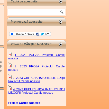
Caută pe acest site
Search
Promovează acest site!
Proiectul CĂRȚILE NOASTRE
1. 2023 POEZIA Proiectul Cartile
noastre
,
 a
şi
2. 2023 PROZA Proiectul Cartile
noastre
de
,
3. 2023 CRITICA^J ISTORIE LIT. EDIȚII
Proiectul Cartile noastre
,
4. 2023 PUBLICISTICA TRADUCERI^J
LIT.COPII Proiectul Cartile noastre
Proiect Cartile Noastre