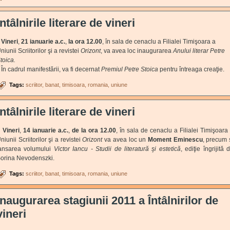
Întâlnirile literare de vineri
Vineri
,
21 ianuarie a.c.
,
la ora 12.00
, în sala de cenaclu a Filialei Timişoara a
niunii Scriitorilor şi a revistei
Orizont
, va avea loc inaugurarea
Anului literar Petre
toica.
n cadrul manifestării, va fi decernat
Premiul Petre Stoica
pentru întreaga creaţie.
Tags:
scriitor
banat
timisoara
romania
uniune
Întâlnirile literare de vineri
Vineri
,
14 ianuarie a.c.
,
de la ora 12.00
, în sala de cenaclu a Filialei Timişoara
niunii Scriitorilor şi a revistei
Orizont
va avea loc un
Moment Eminescu
, precum 
ansarea volumului
Victor Iancu - Studii de literatură şi estetică
, ediţie îngrijită 
orina Nevodenszki.
Tags:
scriitor
banat
timisoara
romania
uniune
Inaugurarea stagiunii 2011 a Întâlnirilor de
vineri