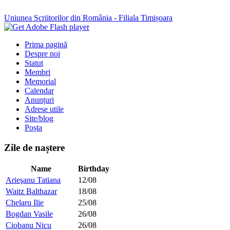
Uniunea Scriitorilor din România - Filiala Timișoara
Prima pagină
Despre noi
Statut
Membri
Memorial
Calendar
Anunțuri
Adrese utile
Site/blog
Poșta
Zile de naștere
Name
Birthday
Arieşanu Tatiana
12/08
Waitz Balthazar
18/08
Chelaru Ilie
25/08
Bogdan Vasile
26/08
Ciobanu Nicu
26/08