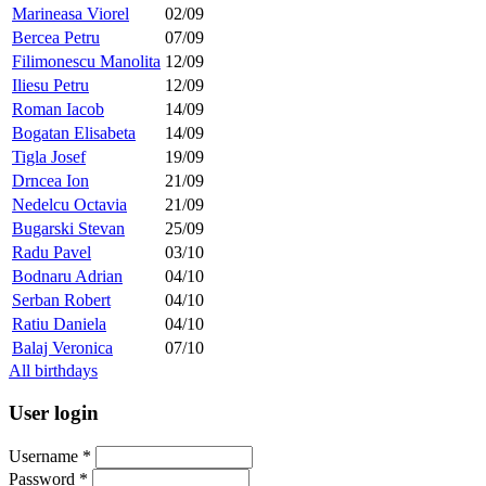
Marineasa Viorel
02/09
Bercea Petru
07/09
Filimonescu Manolita
12/09
Iliesu Petru
12/09
Roman Iacob
14/09
Bogatan Elisabeta
14/09
Tigla Josef
19/09
Drncea Ion
21/09
Nedelcu Octavia
21/09
Bugarski Stevan
25/09
Radu Pavel
03/10
Bodnaru Adrian
04/10
Serban Robert
04/10
Ratiu Daniela
04/10
Balaj Veronica
07/10
All birthdays
User login
Username
*
Password
*