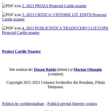
,
2. 2023 PROZA Proiectul Cartile noastre
,
3. 2023 CRITICA^J ISTORIE LIT. EDIȚII Proiectul
Cartile noastre
,
4. 2023 PUBLICISTICA TRADUCERI^J LIT.COPII
Proiectul Cartile noastre
Proiect Cartile Noastre
Site realizat de:
Duşan Baiski
(tehnic) și
Marian Odangiu
(conținut)
Copyright 2011-2021 Uniunea Scriitorilor din România, Filiala
Timișoara.
Politică de confidențialitate
-
Politică privind fișierele cookies