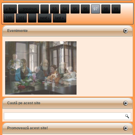
Pages
« first
‹ previous
…
93
94
95
96
97
98
99
100
101
…
next ›
last »
Evenimente
Caută pe acest site
Search
Promovează acest site!