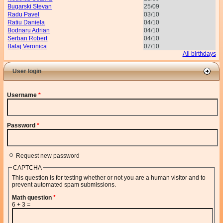
Bugarski Stevan
25/09
Radu Pavel
03/10
Ratiu Daniela
04/10
Bodnaru Adrian
04/10
Serban Robert
04/10
Balaj Veronica
07/10
All birthdays
User login
Username
*
Password
*
Request new password
CAPTCHA
This question is for testing whether or not you are a human visitor and to
prevent automated spam submissions.
Math question
*
6 + 3 =