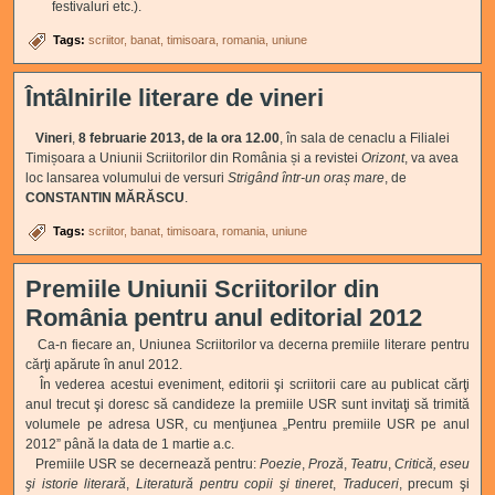
festivaluri etc.).
Tags:
scriitor
banat
timisoara
romania
uniune
Întâlnirile literare de vineri
Vineri
,
8 februarie 2013,
de la ora 12.00
, în sala de cenaclu a Filialei
Timișoara a Uniunii Scriitorilor din România și a revistei
Orizont
, va avea
loc lansarea volumului de versuri
Strigând într-un oraș mare
, de
CONSTANTIN MĂRĂSCU
.
Tags:
scriitor
banat
timisoara
romania
uniune
Premiile Uniunii Scriitorilor din
România pentru anul editorial 2012
Ca-n fiecare an, Uniunea Scriitorilor va decerna premiile literare pentru
cărţi apărute în anul 2012.
În vederea acestui eveniment, editorii şi scriitorii care au publicat cărţi
anul trecut şi doresc să candideze la premiile USR sunt invitaţi să trimită
volumele pe adresa USR, cu menţiunea „Pentru premiile USR pe anul
2012” până la data de 1 martie a.c.
Premiile USR se decernează pentru:
Poezie
,
Proză
,
Teatru
,
Critică, eseu
şi istorie literară
,
Literatură pentru copii şi tineret
,
Traduceri
, precum şi