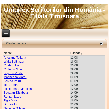
Uniunea Scriitorilor din România -
Filiala Timișoara
Zile de naștere
Name
Birthday
Arieşanu Tatiana
12/08
Waitz Balthazar
18/08
Chelaru Ilie
25/08
Ciobanu Nicu
26/08
Bogdan Vasile
26/08
Marineasa Viorel
02/09
Bercea Petru
07/09
Iliesu Petru
12/09
Filimonescu Manolita
12/09
Bogatan Elisabeta
14/09
Roman Iacob
14/09
Tigla Josef
19/09
Drncea Ion
21/09
Nedelcu Octavia
21/09