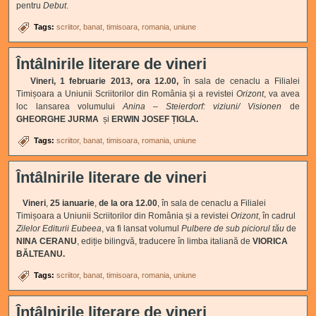
pentru
Debut
.
Tags:
scriitor
banat
timisoara
romania
uniune
Întâlnirile literare de vineri
Vineri, 1 februarie 2013, ora 12.00,
în sala de cenaclu a Filialei
Timișoara a Uniunii Scriitorilor din România și a revistei
Orizont
, va avea
loc lansarea volumului
Anina – Steierdorf: viziuni/ Visionen
de
GHEORGHE JURMA
și
ERWIN JOSEF ȚIGLA.
Tags:
scriitor
banat
timisoara
romania
uniune
Întâlnirile literare de vineri
Vineri
,
25 ianuarie
,
de la ora 12.00
, în sala de cenaclu a Filialei
Timișoara a Uniunii Scriitorilor din România și a revistei
Orizont
, în cadrul
Zilelor Editurii Eubeea
, va fi lansat volumul
Pulbere de sub piciorul tău
de
NINA CERANU
, ediție bilingvă, traducere în limba italiană de
VIORICA
BĂLTEANU.
Tags:
scriitor
banat
timisoara
romania
uniune
Întâlnirile literare de vineri