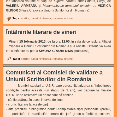
loc lansarea volumelor
Hoții de fulgere, Drumul spre Emaus, Elegii
, de
VALERIU ARMEANU
și
Metamorfozele jurnalului feminin
,
de
VIORICA
GLIGOR
(Filiala Craiova a Uniunii Scriitorilor din România).
Tags:
scriitor
banat
timisoara
romania
uniune
Întâlnirile literare de vineri
Vineri
,
15 februarie 2013
,
de la ora 12.00
, în sala de cenaclu a Filialei
Timișoara a Uniunii Scriitorilor din România și a revistei
Orizont
, va avea
loc o întâlnire cu poeta
SIMONA GRAZIA DIMA
(București).
Tags:
scriitor
banat
timisoara
romania
uniune
Comunicat al Comisiei de validare a
Uniunii Scriitorilor din România
Membrii stagiari ai U.S.R. care doresc titularizarea şi îndeplinesc
condiţiile pentru aceasta (un stagiu de 3 ani), vor depune la filialele
U.S.R. unde activează un dosar care să conţină:
·
cărţile apărute în acest interval de timp;
·
cronici literare la aceste cărţi;
·
alte precizări bibliografice pentru completarea fişei personale (premii,
participări la manifestări literare din ţară şi din străinătate, colocvii,