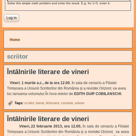
Solve this simple math problem and enter the result. E.g. for 1+3, enter 4.
You are here
Home
scriitor
Întâlnirile literare de vineri
Vineri
,
1 martie a.c.,
de la ora 12.00
, în sala de cenaclu a Filialei
Timișoara a Uniunii Scriitorilor din România și a revistei
Orizont
, va avea
loc lansarea volumului
În hora ielelor
de
EDITH GUIP COBILANSCHI
.
Tags:
scriitor
banat
timisoara
romania
uniune
Întâlnirile literare de vineri
Vineri, 22 februarie 2013, ora 12.00,
în sala de cenaclu a Filialei
Timișoara a Uniunii Scriitorilor din România și a revistei
Orizont
, va avea