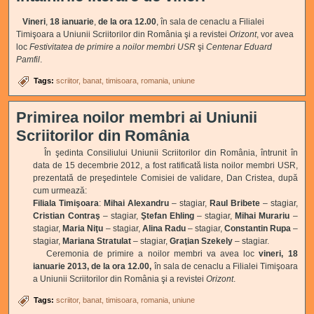
Vineri
,
18 ianuarie
,
de la ora 12.00
, în sala de cenaclu a Filialei
Timişoara a Uniunii Scriitorilor din România şi a revistei
Orizont
, vor avea
loc
Festivitatea de primire a noilor membri USR
şi
Centenar Eduard
Pamfil
.
Tags:
scriitor
banat
timisoara
romania
uniune
Primirea noilor membri ai Uniunii
Scriitorilor din România
În şedinta Consiliului Uniunii Scriitorilor din România, întrunit în
data de 15 decembrie 2012, a fost ratificată lista noilor membri USR,
prezentată de preşedintele Comisiei de validare, Dan Cristea, după
cum urmează:
Filiala Timişoara
:
Mihai Alexandru
– stagiar,
Raul Bribete
– stagiar,
Cristian Contraş
– stagiar,
Ştefan Ehling
– stagiar,
Mihai Murariu
–
stagiar,
Maria Niţu
– stagiar,
Alina Radu
– stagiar,
Constantin Rupa
–
stagiar,
Mariana Stratulat
– stagiar,
Graţian Szekely
– stagiar.
Ceremonia de primire a noilor membri va avea loc
vineri, 18
ianuarie 2013, de la ora 12.00,
în sala de cenaclu a Filialei Timişoara
a Uniunii Scriitorilor din România şi a revistei
Orizont
.
Tags:
scriitor
banat
timisoara
romania
uniune