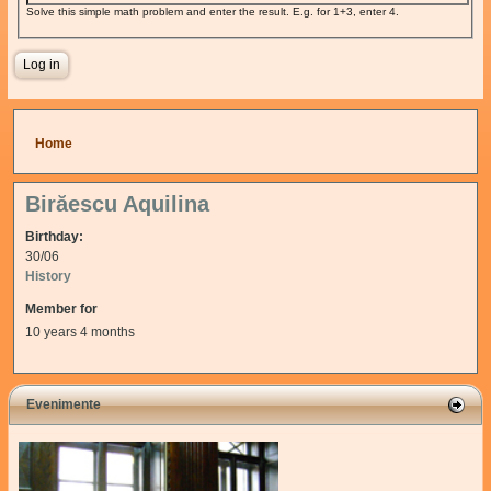
Solve this simple math problem and enter the result. E.g. for 1+3, enter 4.
You are here
Home
Birăescu Aquilina
Birthday:
30/06
History
Member for
10 years 4 months
Evenimente