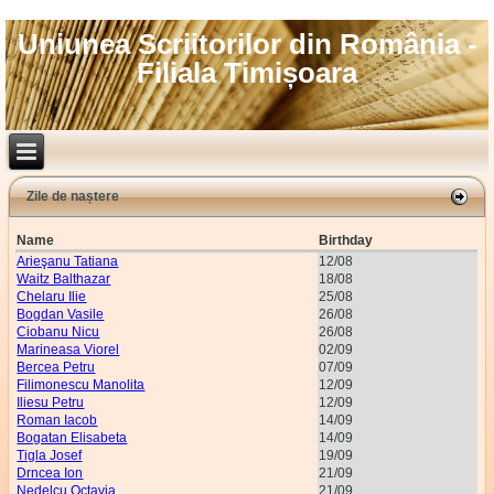
Uniunea Scriitorilor din România -
Filiala Timișoara
Zile de naștere
Name
Birthday
Arieşanu Tatiana
12/08
Waitz Balthazar
18/08
Chelaru Ilie
25/08
Bogdan Vasile
26/08
Ciobanu Nicu
26/08
Marineasa Viorel
02/09
Bercea Petru
07/09
Filimonescu Manolita
12/09
Iliesu Petru
12/09
Roman Iacob
14/09
Bogatan Elisabeta
14/09
Tigla Josef
19/09
Drncea Ion
21/09
Nedelcu Octavia
21/09