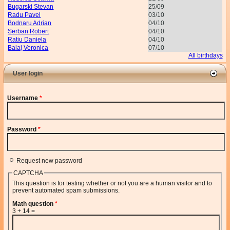
Bugarski Stevan
25/09
Radu Pavel
03/10
Bodnaru Adrian
04/10
Serban Robert
04/10
Ratiu Daniela
04/10
Balaj Veronica
07/10
All birthdays
User login
Username
*
Password
*
Request new password
CAPTCHA
This question is for testing whether or not you are a human visitor and to
prevent automated spam submissions.
Math question
*
3 + 14 =