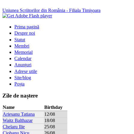
Uniunea Scriitorilor din România - Filiala Timișoara
Prima pagină
Despre noi
Statut
Membri
Memorial
Calendar
Anunțuri
Adrese utile
Site/blog
Poșta
Zile de naștere
Name
Birthday
Arieşanu Tatiana
12/08
Waitz Balthazar
18/08
Chelaru Ilie
25/08
Ciobanu Nicu
26/08