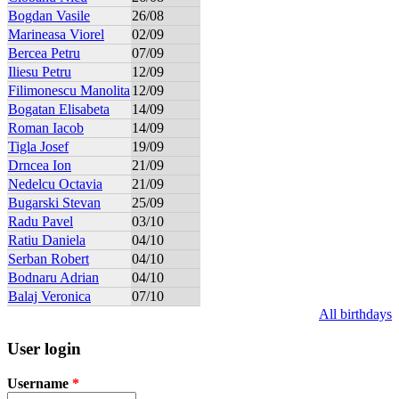
Bogdan Vasile
26/08
Marineasa Viorel
02/09
Bercea Petru
07/09
Iliesu Petru
12/09
Filimonescu Manolita
12/09
Bogatan Elisabeta
14/09
Roman Iacob
14/09
Tigla Josef
19/09
Drncea Ion
21/09
Nedelcu Octavia
21/09
Bugarski Stevan
25/09
Radu Pavel
03/10
Ratiu Daniela
04/10
Serban Robert
04/10
Bodnaru Adrian
04/10
Balaj Veronica
07/10
All birthdays
User login
Username
*