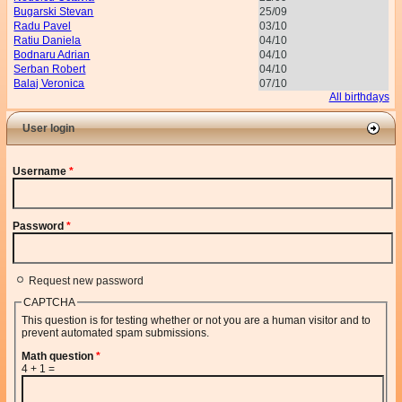
Bugarski Stevan
25/09
Radu Pavel
03/10
Ratiu Daniela
04/10
Bodnaru Adrian
04/10
Serban Robert
04/10
Balaj Veronica
07/10
All birthdays
User login
Username
*
Password
*
Request new password
CAPTCHA
This question is for testing whether or not you are a human visitor and to
prevent automated spam submissions.
Math question
*
4 + 1 =