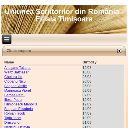
Uniunea Scriitorilor din România -
Filiala Timișoara
Zile de naștere
Name
Birthday
Arieşanu Tatiana
12/08
Waitz Balthazar
18/08
Chelaru Ilie
25/08
Ciobanu Nicu
26/08
Bogdan Vasile
26/08
Marineasa Viorel
02/09
Bercea Petru
07/09
Iliesu Petru
12/09
Filimonescu Manolita
12/09
Bogatan Elisabeta
14/09
Roman Iacob
14/09
Tigla Josef
19/09
Drncea Ion
21/09
Nedelcu Octavia
21/09