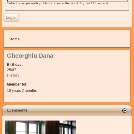
Solve this simple math problem and enter the result. E.g. for 1+3, enter 4.
You are here
Home
Gheorghiu Dana
Birthday:
25/07
History
Member for
10 years 2 months
Evenimente