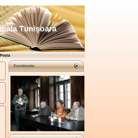
iliala Timișoara
Poșta
Evenimente