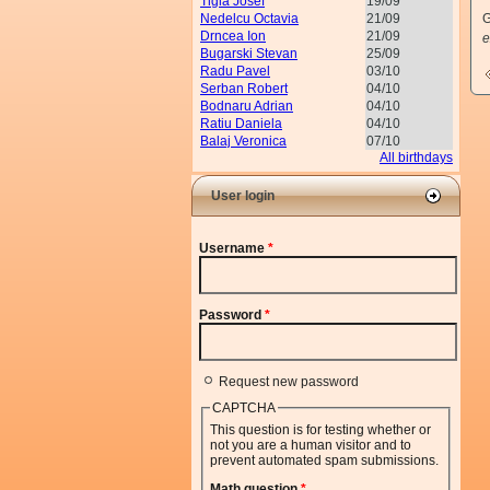
Tigla Josef
19/09
Nedelcu Octavia
21/09
G
Drncea Ion
21/09
e
Bugarski Stevan
25/09
Radu Pavel
03/10
Serban Robert
04/10
Bodnaru Adrian
04/10
Ratiu Daniela
04/10
Balaj Veronica
07/10
All birthdays
User login
Username
*
Password
*
Request new password
CAPTCHA
This question is for testing whether or
not you are a human visitor and to
prevent automated spam submissions.
Math question
*