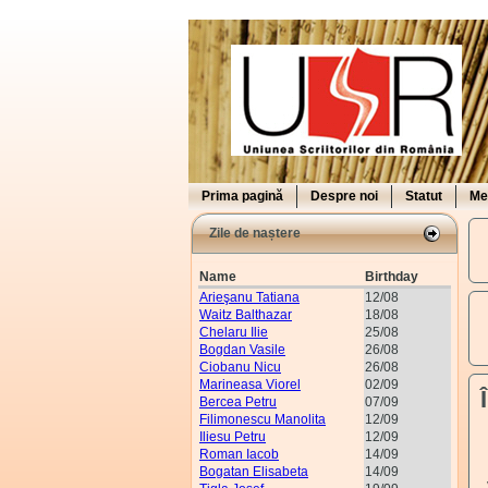
Prima pagină
Despre noi
Statut
Me
Zile de naștere
Name
Birthday
Arieşanu Tatiana
12/08
Waitz Balthazar
18/08
Chelaru Ilie
25/08
Bogdan Vasile
26/08
Ciobanu Nicu
26/08
Marineasa Viorel
02/09
Bercea Petru
07/09
Filimonescu Manolita
12/09
Iliesu Petru
12/09
Roman Iacob
14/09
Bogatan Elisabeta
14/09
V