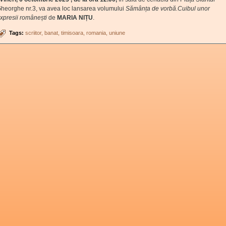
heorghe nr.3, va avea loc lansarea volumului
Sămânța de vorbă.Cuibul unor
xpresii românești
de
MARIA NIȚU
.
Tags:
scriitor
banat
timisoara
romania
uniune