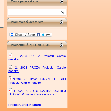
Caută pe acest site
.
Search
Promovează acest site!
Proiectul CĂRȚILE NOASTRE
1. 2023 POEZIA Proiectul Cartile
noastre
,
2. 2023 PROZA Proiectul Cartile
noastre
,
3. 2023 CRITICA^J ISTORIE LIT. EDIȚII
Proiectul Cartile noastre
,
4. 2023 PUBLICISTICA TRADUCERI^J
LIT.COPII Proiectul Cartile noastre
Proiect Cartile Noastre