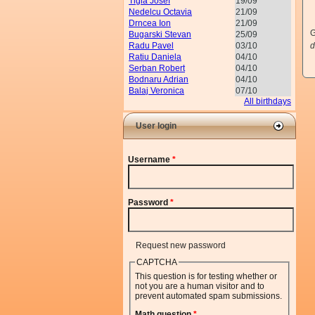
Tigla Josef
19/09
Nedelcu Octavia
21/09
Drncea Ion
21/09
G
Bugarski Stevan
25/09
Radu Pavel
03/10
d
Ratiu Daniela
04/10
Serban Robert
04/10
Bodnaru Adrian
04/10
Balaj Veronica
07/10
All birthdays
User login
Username
*
Password
*
Request new password
CAPTCHA
This question is for testing whether or
not you are a human visitor and to
prevent automated spam submissions.
Math question
*