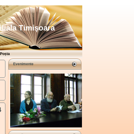
iliala Timișoara
Poșta
Evenimente
4