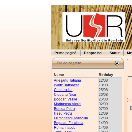
Prima pagină
Despre noi
Statut
Me
Zile de naștere
Name
Birthday
Arieşanu Tatiana
12/08
Waitz Balthazar
18/08
Chelaru Ilie
25/08
Ciobanu Nicu
26/08
Bogdan Vasile
26/08
Marineasa Viorel
02/09
Bercea Petru
07/09
Iliesu Petru
12/09
Filimonescu Manolita
12/09
Bogatan Elisabeta
14/09
Roman Iacob
14/09