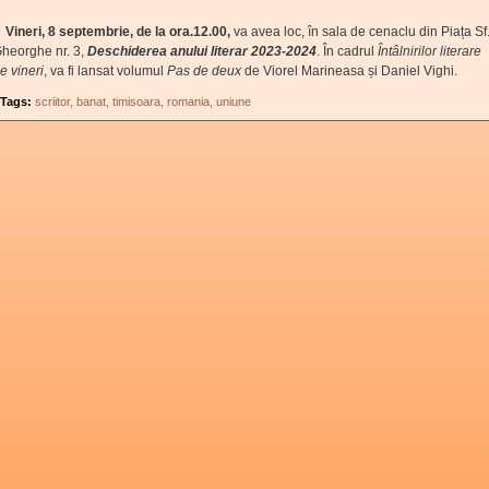
Vineri, 8 septembrie, de la ora.12.00,
va avea loc, în sala de cenaclu din Piața Sf
heorghe nr. 3,
Deschiderea anului literar 2023-2024
. În cadrul
Întâlnirilor literare
e vineri
, va fi lansat volumul
Pas de deux
de Viorel Marineasa și Daniel Vighi.
Tags:
scriitor
banat
timisoara
romania
uniune