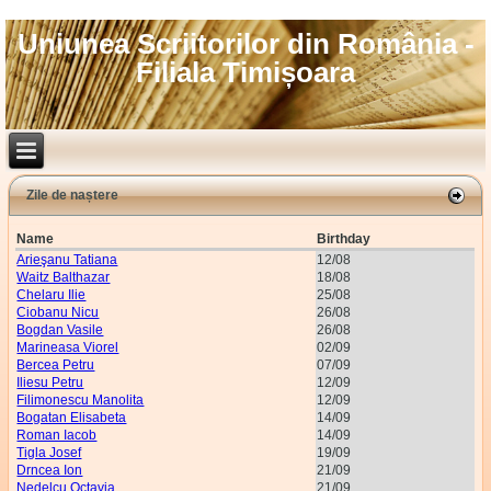
Uniunea Scriitorilor din România -
Filiala Timișoara
Zile de naștere
Name
Birthday
Arieşanu Tatiana
12/08
Waitz Balthazar
18/08
Chelaru Ilie
25/08
Ciobanu Nicu
26/08
Bogdan Vasile
26/08
Marineasa Viorel
02/09
Bercea Petru
07/09
Iliesu Petru
12/09
Filimonescu Manolita
12/09
Bogatan Elisabeta
14/09
Roman Iacob
14/09
Tigla Josef
19/09
Drncea Ion
21/09
Nedelcu Octavia
21/09