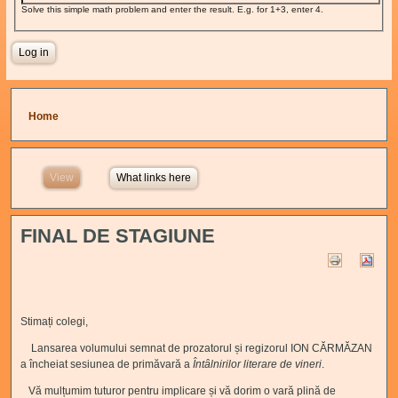
Solve this simple math problem and enter the result. E.g. for 1+3, enter 4.
You are here
Home
View
(active tab)
What links here
FINAL DE STAGIUNE
Stimați colegi,
Lansarea volumului semnat de prozatorul și regizorul ION CĂRMĂZAN
a încheiat sesiunea de primăvară a
Întâlnirilor literare de vineri
.
Vă mulțumim tuturor pentru implicare și vă dorim o vară plină de