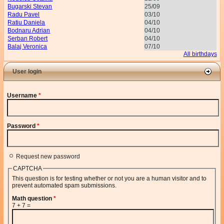
Bugarski Stevan
25/09
Radu Pavel
03/10
Ratiu Daniela
04/10
Bodnaru Adrian
04/10
Serban Robert
04/10
Balaj Veronica
07/10
All birthdays
User login
Username
*
Password
*
Request new password
CAPTCHA
This question is for testing whether or not you are a human visitor and to
prevent automated spam submissions.
Math question
*
7 + 7 =