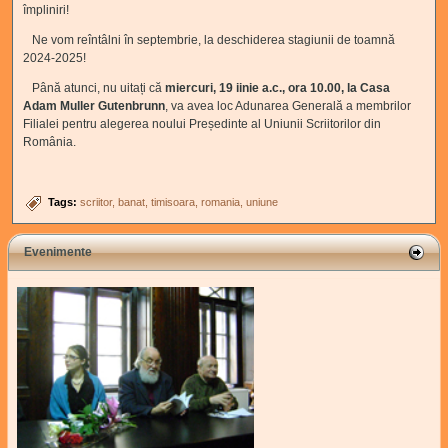
împliniri!
Ne vom reîntâlni în septembrie, la deschiderea stagiunii de toamnă
2024-2025!
Până atunci, nu uitați că
miercuri, 19 iinie a.c., ora 10.00, la Casa
Adam Muller Gutenbrunn
, va avea loc Adunarea Generală a membrilor
Filialei pentru alegerea noului Președinte al Uniunii Scriitorilor din
România.
Tags:
scriitor
banat
timisoara
romania
uniune
Evenimente