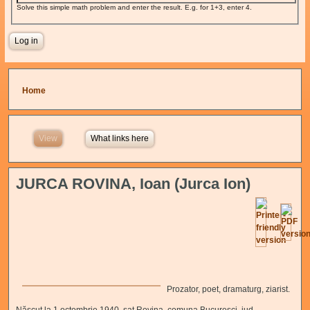
Solve this simple math problem and enter the result. E.g. for 1+3, enter 4.
You are here
Home
View
(active tab)
What links here
JURCA ROVINA, Ioan (Jurca Ion)
Prozator, poet, dramaturg, ziarist.