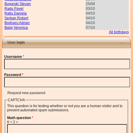
Bugarski Stevan
25/09
Radu Pavel
03/10
Ratiu Daniela
04/10
Serban Robert
04/10
Bodnaru Adrian
04/10
Balaj Veronica
07/10
All birthdays
User login
Username
*
Password
*
Request new password
CAPTCHA
This question is for testing whether or not you are a human visitor and to
prevent automated spam submissions.
Math question
*
6 + 2 =