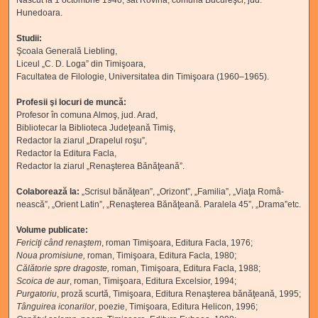
Născut la 1 octombrie 1940, sat Rovina, comuna Bucureşci, jud.
Hunedoara.
Studii:
Şcoala Generală Liebling,
Liceul „C. D. Loga” din Timişoara,
Facultatea de Filologie, Universitatea din Timişoara (1960–1965).
Profesii şi locuri de muncă:
Profesor în comuna Almoş, jud. Arad,
Bibliotecar la Biblioteca Judeţeană Timiş,
Redactor la ziarul „Drapelul roşu”,
Redactor la Editura Facla,
Redactor la ziarul „Renaşterea Bănăţeană”.
Colaborează la:
„Scrisul bănăţean”, „Orizont”, „Familia”, „Viaţa Româ-
nească”, „Orient Latin”, „Renaşterea Bănăţeană. Paralela 45”, „Drama”etc.
Volume publicate:
Fericiţi când renaştem
, roman Timişoara, Editura Facla, 1976;
Noua promisiune
,
roman, Timişoara, Editura Facla, 1980;
Călătorie spre
dragoste
,
roman, Timişoara, Editura Facla, 1988;
Scoica de aur
,
roman, Timişoara, Editura Excelsior, 1994;
Purgatoriu
,
proză scurtă, Timişoara, Editura Renaşterea bănăţeană, 1995;
Tânguirea iconarilor
,
poezie, Timişoara, Editura Helicon, 1996;