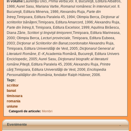
În volume
:Laurenţiu Ulici,
Prima verba
,vol. II, Bucureşti, Editura Albatros,
1986; Aurel Sasu, Mariana Vartie,
Romanul românesc în interviuri
,vol. II.
Bucureşti, Editura Minerva, 1986; Alexandru Ruja,
Parte din
întreg
,Timişoara, Editura Paralela 45, 1994; Olimpia Berca
, Dicţionar al
scriitorilor bănăţeni
,Timişoara, Editura Amarcord, 1996; Alexandru Ruja,
Parte din întreg
,II, Timişoara, Editura Excelsior, 1999; Aquilina Birăescu,
Diana Zărie,
Scriitori şi lingvişti timişoreni
,Timişoara, Editura Marineasa,
2000; Olimpia Berca
, Lecturi provinciale
, Timişoara, Editura Eubeea,
2003;
Dicţionar al Scriitorilor din Banat
,coordonator Alexandru Ruja,
Timişoara, Editura Universităţii de Vest, 2005;
Dicţionarul General al
Literaturii Române
,
E–K
,Academia Română, Bucureşti, Editura Univers
Enciclopedic, 2005; Aurel Sasu,
Dicţionarul biografic al literaturii
române
,Piteşti, Editura Paralela 45, 2006; Alexandru Ruja,
Printre
cărţi
,Timişoara, Editura Universităţii de Vest, 2006;
Encilopedia
Personalităţilor din România
, fondator Ralph Hübner, 2006.
Tags:
scriitor
banat
timisoara
romania
uniune
Categorii de articole:
Membri
Evenimente