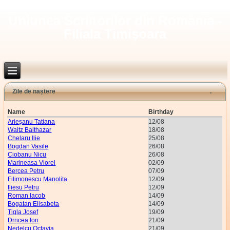
Uniunea Scriitorilor din România -
Filiala Timișoara
Zile de naștere
Name
Birthday
Arieşanu Tatiana
12/08
Waitz Balthazar
18/08
Chelaru Ilie
25/08
Bogdan Vasile
26/08
Ciobanu Nicu
26/08
Marineasa Viorel
02/09
Bercea Petru
07/09
Filimonescu Manolita
12/09
Iliesu Petru
12/09
Roman Iacob
14/09
Bogatan Elisabeta
14/09
Tigla Josef
19/09
Drncea Ion
21/09
Nedelcu Octavia
21/09