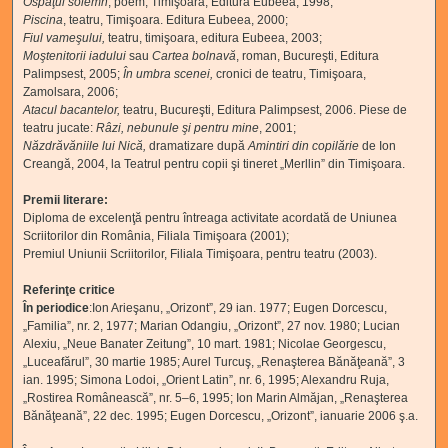
Ospăţul solemn
,
poem, Timişoara, Editura Eubeea, 1998;
Piscina
,
teatru, Timişoara. Editura Eubeea, 2000;
Fiul vameşului
,
teatru,
timişoara, editura Eubeea, 2003;
Moştenitorii iadului
sau
Cartea bolnavă
, roman, Bucureşti, Editura
Palimpsest, 2005;
În umbra scenei,
cronici de teatru, Timişoara,
Zamolsara, 2006;
Atacul
bacantelor
,
teatru, Bucureşti, Editura Palimpsest, 2006. Piese de
teatru jucate:
Râzi, nebunule şi pentru mine
, 2001;
Năzdrăvăniile lui Nică
,
dramatizare după
Amintiri din copilărie
de Ion
Creangă, 2004, la Teatrul pentru copii şi tineret „Merllin” din Timişoara.
Premii literare:
Diploma de excelenţă pentru întreaga activitate acordată de Uniunea
Scriitorilor din România, Filiala Timişoara (2001);
Premiul Uniunii Scriitorilor, Filiala Timişoara, pentru teatru (2003).
Referinţe critice
În periodice
:Ion Arieşanu, „Orizont”, 29 ian. 1977; Eugen Dorcescu,
„Familia”, nr. 2, 1977; Marian Odangiu, „Orizont”, 27 nov. 1980; Lucian
Alexiu, „Neue Banater Zeitung”, 10 mart. 1981; Nicolae Georgescu,
„Luceafărul”, 30 martie 1985; Aurel Turcuş, „Renaşterea Bănăţeană”, 3
ian. 1995; Simona Lodoi, „Orient Latin”, nr. 6, 1995; Alexandru Ruja,
„Rostirea Românească”, nr. 5–6, 1995; Ion Marin Almăjan, „Renaşterea
Bănăţeană”, 22 dec. 1995; Eugen Dorcescu, „Orizont”, ianuarie 2006 ş.a.