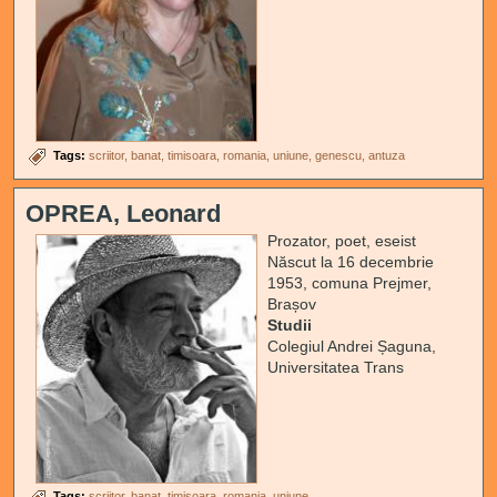
Tags:
scriitor
banat
timisoara
romania
uniune
genescu
antuza
OPREA, Leonard
Prozator, poet, eseist
Născut la 16 decembrie
1953, comuna Prejmer,
Brașov
Studii
Colegiul Andrei Șaguna,
Universitatea Trans
Tags:
scriitor
banat
timisoara
romania
uniune