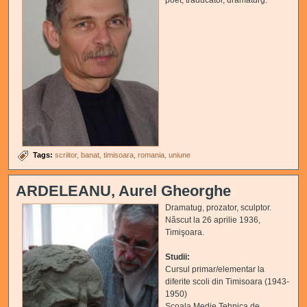
Tags:
scriitor
banat
timisoara
romania
uniune
ARDELEANU, Aurel Gheorghe
Dramatug, prozator, sculptor.
Născut la 26 aprilie 1936,
Timişoara.
Studii:
Cursul primar/elementar la
diferite scoli din Timisoara (1943-
1950)
Scoala Medie Tehnica de