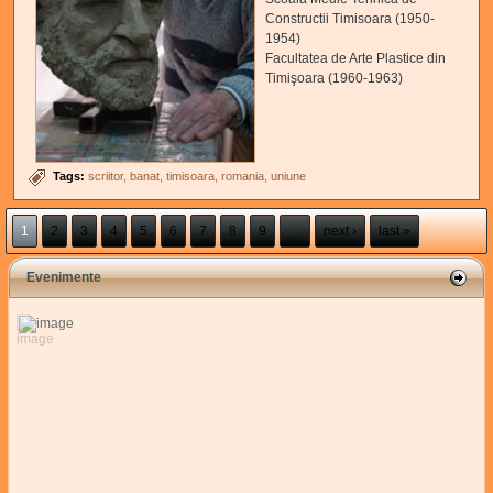
Constructii Timisoara (1950-
1954)
Facultatea de Arte Plastice din
Timişoara (1960-1963)
Tags:
scriitor
banat
timisoara
romania
uniune
Pages
1
2
3
4
5
6
7
8
9
…
next ›
last »
Evenimente