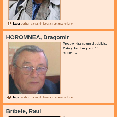
Tags:
scriitor
banat
timisoara
romania
uniune
HOROMNEA, Dragomir
Prozator, dramaturg şi publicist;
Data şi locul naşterii:
13
martie194
Tags:
scriitor
banat
timisoara
romania
uniune
Bribete, Raul