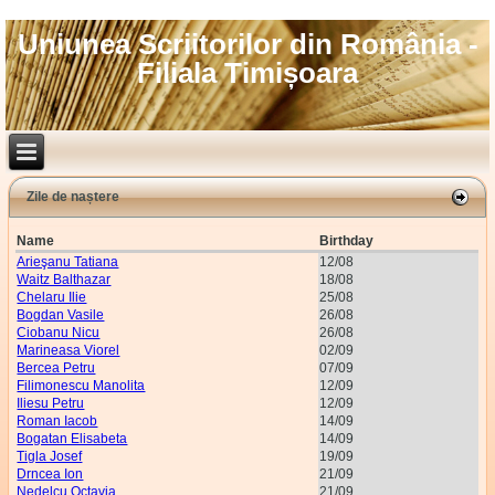
Uniunea Scriitorilor din România -
Filiala Timișoara
Zile de naștere
Name
Birthday
Arieşanu Tatiana
12/08
Waitz Balthazar
18/08
Chelaru Ilie
25/08
Bogdan Vasile
26/08
Ciobanu Nicu
26/08
Marineasa Viorel
02/09
Bercea Petru
07/09
Filimonescu Manolita
12/09
Iliesu Petru
12/09
Roman Iacob
14/09
Bogatan Elisabeta
14/09
Tigla Josef
19/09
Drncea Ion
21/09
Nedelcu Octavia
21/09