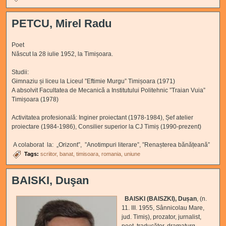
PETCU, Mirel Radu
Poet
Născut la 28 iulie 1952, la Timișoara.
Studii:
Gimnaziu și liceu la Liceul ”Eftimie Murgu” Timișoara (1971)
A absolvit Facultatea de Mecanică a Institutului Politehnic ”Traian Vuia”
Timișoara (1978)
Activitatea profesională: Inginer proiectant (1978-1984), Șef atelier
proiectare (1984-1986), Consilier superior la CJ Timiș (1990-prezent)
A colaborat la: „Orizont”, ”Anotimpuri literare”, ”Renașterea bănățeană”
Tags:
scriitor
banat
timisoara
romania
uniune
BAISKI, Duşan
BAISKI (BAISZKI), Dușan
, (n.
11. III. 1955, Sânnicolau Mare,
jud. Timiș), prozator, jurnalist,
poet, traducător, dramaturg.