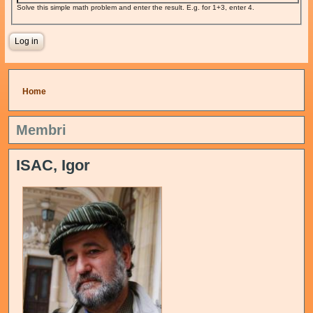
Solve this simple math problem and enter the result. E.g. for 1+3, enter 4.
You are here
Home
Membri
ISAC, Igor