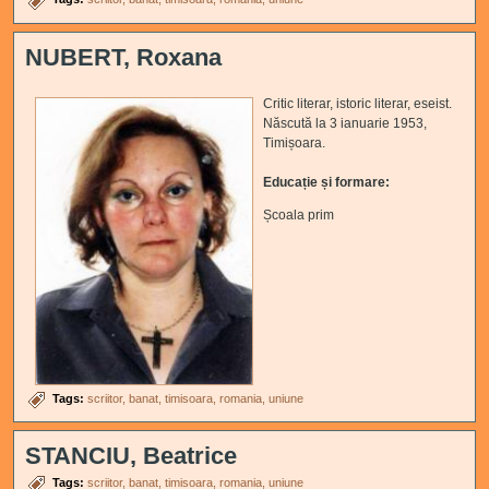
NUBERT, Roxana
Critic literar, istoric literar, eseist.
Născută la 3 ianuarie 1953,
Timișoara.
Educație și formare
:
Școala prim
Tags:
scriitor
banat
timisoara
romania
uniune
STANCIU, Beatrice
Tags:
scriitor
banat
timisoara
romania
uniune