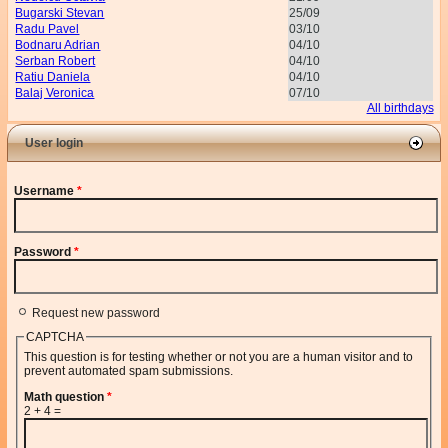
Bugarski Stevan
25/09
Radu Pavel
03/10
Bodnaru Adrian
04/10
Serban Robert
04/10
Ratiu Daniela
04/10
Balaj Veronica
07/10
All birthdays
User login
Username
*
Password
*
Request new password
CAPTCHA
This question is for testing whether or not you are a human visitor and to
prevent automated spam submissions.
Math question
*
2 + 4 =