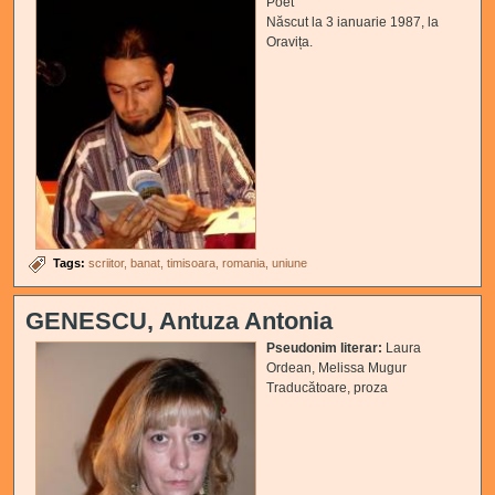
Poet
Născut la 3 ianuarie 1987, la
Oravița.
Tags:
scriitor
banat
timisoara
romania
uniune
GENESCU, Antuza Antonia
Pseudonim literar:
Laura
Ordean, Melissa Mugur
Traducătoare, proza