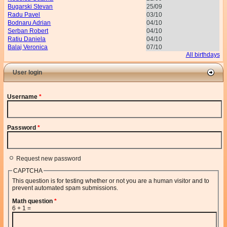
Bugarski Stevan
25/09
Radu Pavel
03/10
Bodnaru Adrian
04/10
Serban Robert
04/10
Ratiu Daniela
04/10
Balaj Veronica
07/10
All birthdays
User login
Username
*
Password
*
Request new password
CAPTCHA
This question is for testing whether or not you are a human visitor and to
prevent automated spam submissions.
Math question
*
6 + 1 =