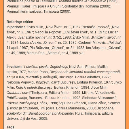
Premiul de poezie al Festivalului
Toamna poetică la Smederevo
(1996);
Premiul Filialei Timişoara a Uniunii Scriitorilor din România (2000);
Premiul literar sârbesc, Timişoara (2000).
Referinţe critice
În periodice
:Živko Milin, „Novi život”, nr. 1, 1967; Neboiša Popović, „Novi
život”, nr. 2, 1967; Neboiša Popović, „Književni život”, nr. 1, 1973; Lucian
Alexiu, „Banatske novine”, nr. 3752, 1983; Živko Milin, „Književni život”, nr.
4, 1984; Lucian Alexiu, „Orizont”, nr. 25, 1985; Cedomir Mirković, „Politika”,
11 april. 1987; Pia Brânzeu, „Orizont”, nr. 34, 1988; Ion Arieşanu, „Orizont”,
nr. 49, 1989; Marius Pop, „Ateneu”, nr. 4, 1989 ş.a
.
În volume
:
Leksikon pisaka Jugoslavije
,Novi Sad, Editura Matika
srpska,1977; Marian Popa,
Dicţionar de literatură română contemporană,
ediţia a II-a, revizuită şi adăugită, Bucureşti, Editura Albatros, 1977;
Neboişa Popovici
, Književni osvrti
,Bucureşti, Editura Kriterion, 1977; Jivco
Milin,
Kritički ogledi
,Bucureşti, Editura Kriterion, 1984; Jivco Milin,
Odabrani osvrti
,Timişoara, Editura Mirton, 1999; Miljurko Vukadinović,
Približavanja,
Bucureşti, Editura Kriterion, 1992; Slobodan Vuksanović,
Poetika zavičajnog
,Čačak, 1998; Aquilina Birăescu, Diana Zărie
, Scriitori
şi lingvişti timişoreni
,Timişoara, Editura Marineasa, 2000;
Dicţionar al
scriitorilor din Banat
,coordonator Alexandru Ruja, Timişoara, Editura
Universităţii de Vest, 2005.
Tags: