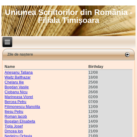
Uniunea Scriitorilor din România -
Filiala Timișoara
Zile de naștere
Name
Birthday
Arieşanu Tatiana
12/08
Waitz Balthazar
18/08
Chelaru Ilie
25/08
Bogdan Vasile
26/08
Ciobanu Nicu
26/08
Marineasa Viorel
02/09
Bercea Petru
07/09
Filimonescu Manolita
12/09
Iliesu Petru
12/09
Roman Iacob
14/09
Bogatan Elisabeta
14/09
Tigla Josef
19/09
Drncea Ion
21/09
Nedelcu Octavia
21/09