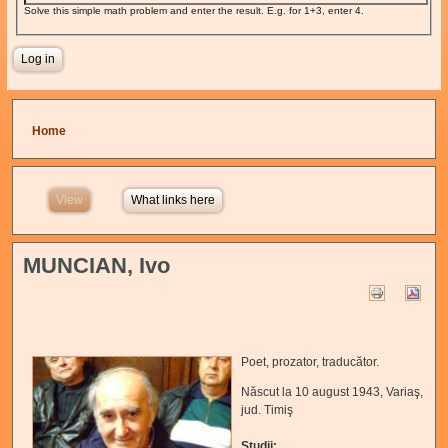
Solve this simple math problem and enter the result. E.g. for 1+3, enter 4.
You are here
Home
View
(active tab)
What links here
MUNCIAN, Ivo
Poet, prozator, traducător.
Născut la 10 august 1943, Variaş,
jud. Timiş
Studii: