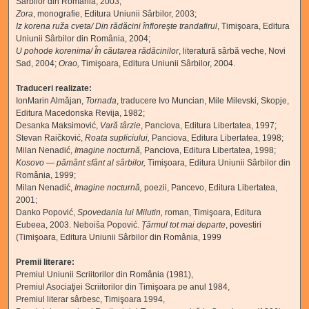
Sârbilor din România, 2003;
Zora
,
monografie, Editura Uniunii Sârbilor, 2003;
Iz korena ruža cveta/ Din rădăcini înfloreşte trandafirul
,
Timişoara, Editura
Uniunii Sârbilor din România, 2004;
U pohode korenima/ În căutarea rădăcinilor
,
literatură sârbă veche, Novi
Sad, 2004;
Orao,
Timişoara, Editura Uniunii Sârbilor, 2004.
Traduceri realizate:
IonMarin Almăjan,
Tornada
, traducere Ivo Muncian, Mile Milevski, Skopje,
Editura Macedonska Revija, 1982;
Desanka Maksimović,
Vară târzie
, Panciova, Editura Libertatea, 1997;
Stevan Raičković,
Roata supliciului,
Panciova, Editura Libertatea, 1998;
Milan Nenadić,
Imagine nocturnă,
Panciova, Editura Libertatea, 1998;
Kosovo — pământ sfânt al sârbilor
,
Timişoara, Editura Uniunii Sârbilor din
România, 1999;
Milan Nenadić,
Imagine nocturnă,
poezii, Pancevo, Editura Libertatea,
2001;
Danko Popović,
Spovedania lui Milutin,
roman, Timişoara, Editura
Eubeea, 2003. Neboiša Popović.
Ţărmul tot mai departe
, povestiri
(Timişoara, Editura Uniunii Sârbilor din România, 1999
Premii literare:
Premiul Uniunii Scriitorilor din România (1981),
Premiul Asociaţiei Scriitorilor din Timişoara pe anul 1984,
Premiul literar sârbesc, Timişoara 1994,