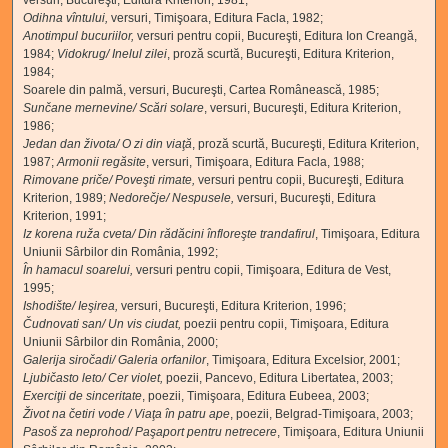
versuri, Bucureşti, Editura Kriterion, 1981;
Odihna vîntului
,
versuri,
Timişoara, Editura Facla, 1982;
Anotimpul bucuriilor
,
versuri pentru copii, Bucureşti, Editura Ion Creangă,
1984;
Vidokrug/ Inelul zilei
, proză scurtă, Bucureşti, Editura Kriterion,
1984;
Soarele din palmă, versuri, Bucureşti, Cartea Românească, 1985;
Sunčane mernevine
/
Scări solare
, versuri, Bucureşti, Editura Kriterion,
1986;
Jedan dan života
/
O zi din viaţă
, proză scurtă, Bucureşti, Editura Kriterion,
1987;
Armonii regăsite
, versuri, Timişoara, Editura Facla, 1988;
Rimovane priče
/
Poveşti rimate,
versuri pentru copii, Bucureşti, Editura
Kriterion, 1989;
Nedorečje/ Nespusele,
versuri, Bucureşti, Editura
Kriterion, 1991;
Iz korena ruža cveta
/
Din rădăcini înfloreşte trandafirul
, Timişoara, Editura
Uniunii Sârbilor din România, 1992;
În hamacul soarelui
,
versuri pentru copii, Timişoara, Editura de Vest,
1995;
Ishodište
/
Ieşirea,
versuri, Bucureşti, Editura Kriterion, 1996;
Čudnovati san/ Un vis ciudat
,
poezii pentru copii, Timişoara, Editura
Uniunii Sârbilor din România, 2000;
Galerija
siročadi/ Galeria orfanilor
,
Timişoara, Editura Excelsior, 2001;
Ljubičasto
leto/ Cer violet,
poezii, Pancevo, Editura Libertatea, 2003;
Exerciţii de sinceritate
,
poezii, Timişoara, Editura Eubeea, 2003;
Život na
četiri vode / Viaţa în patru ape
,
poezii, Belgrad-Timişoara, 2003;
Pasoš za
neprohod/ Paşaport pentru netrecere
,
Timişoara, Editura Uniunii