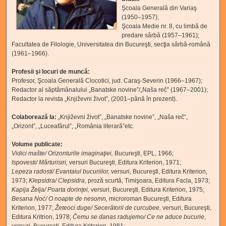
Şcoala Generală din Variaş
(1950–1957);
Şcoala Medie nr. 8, cu limbă de
predare sârbă (1957–1961);
Facultatea de Filologie, Universitatea din Bucureşti, secţia sârbă-română
(1961–1966).
Profesii şi locuri de muncă:
Profesor, Şcoala Generală Clocotici, jud. Caraş-Severin (1966–1967);
Redactor al săptămânalului „Banatske novine”/„Naša reč” (1967–2001);
Redactor la revista „Književni život”, (2001–până în prezent).
Colaborează la:
„Književni život”, „Banatske novine”, „Naša reč”,
„Orizont”, „Luceafărul”, „România literară”etc.
Volume publicate:
Vidici mašte/ Orizonturile imaginaţiei
,
Bucureşti, EPL, 1966;
Ispovesti/ Mărturisiri
,
versuri Bucureşti, Editura Kriterion, 1971;
Lepeza radosti
/
Evantaiul bucuriilor,
versuri, Bucureşti, Editura Kriterion,
1973;
Klepsidra/ Clepsidra,
proză scurtă, Timişoara, Editura Facla, 1973;
Kapija Želja
/
Poarta dorinţei,
versuri, Bucureşti, Editura Kriterion, 1975;
Besana Noć/ O noapte de nesomn
,
microroman Bucureşti, Editura
Kriterion, 1977;
Žeteoci duge/ Secerătorii de curcubee,
versuri, Bucureşti,
Editura Kritrion, 1978;
Čemu se danas radujemo/ Ce ne aduce bucurie
,