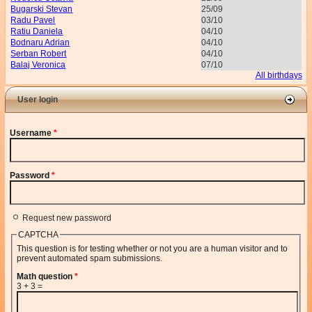
Bugarski Stevan
25/09
Radu Pavel
03/10
Ratiu Daniela
04/10
Bodnaru Adrian
04/10
Serban Robert
04/10
Balaj Veronica
07/10
All birthdays
User login
Username
*
Password
*
Request new password
CAPTCHA
This question is for testing whether or not you are a human visitor and to
prevent automated spam submissions.
Math question
*
3 + 3 =