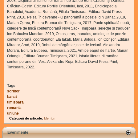
2008, Dicționarul scriitorilor români de azi, de Boris Crăciun și Daniela
Crăciun-Costin, Editura Porțile Orientului, Iași, 2011, Enciclopedia
Banatului, Academia Română, Filiala Timișoara, Editura David Press
Print, 2016, Peisaj în devenire - O panoramă a poeziei din Banat, 2019,
Marian Oprea, Editura Brumar din Timișoara, 2017, Punte spirituală nouă,
culegere de lirică contemporană Novi Sad- Timişoara, selecţie şi traduceri
Ion Baba/Ivo Muncian, 2019, Ontos, eros, thanatos, antologie de poezie
contemporană, coordonatori Ela Iakab, Maria Bologa, Ion Oprișor, Editura
Mirador, Arad, 2019, Bobul de mărgăritar, note de lectură, Alexandru
Moraru, Editura Eubeea, Timişoara, 2021, Arhipeleagul de hârtie, Marian
Odangiu, Editura Brumar, Timişoara, 2021, Istoria literaturii române
contemporane din Vest, Alexandru Ruja, Editura David Press Print,
Timișoara, 2022.
Tags:
scriitor
banat
timisoara
romania
uniune
Categorii de articole:
Membri
Evenimente