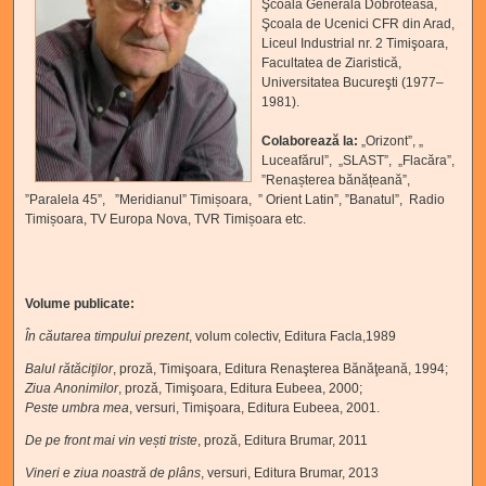
Şcoala Generală Dobroteasa,
Şcoala de Ucenici CFR din Arad,
Liceul Industrial nr. 2 Timişoara,
Facultatea de Ziaristică,
Universitatea Bucureşti (1977–
1981).
Colaborează la:
„Orizont”, „
Luceafărul”, „SLAST”, „Flacăra”,
”Renașterea bănățeană”,
”Paralela 45”, ”Meridianul” Timișoara, ” Orient Latin”, ”Banatul”, Radio
Timișoara, TV Europa Nova, TVR Timișoara etc.
Volume publicate:
În căutarea timpului prezent
, volum colectiv, Editura Facla,1989
Balul rătăciţilor
, proză, Timişoara, Editura Renaşterea Bănăţeană, 1994;
Ziua Anonimilor
, proză, Timişoara, Editura Eubeea, 2000;
Peste umbra mea
, versuri, Timişoara, Editura Eubeea, 2001.
De pe front mai vin vești triste
, proză, Editura Brumar, 2011
Vineri e ziua noastră de plâns
, versuri, Editura Brumar, 2013