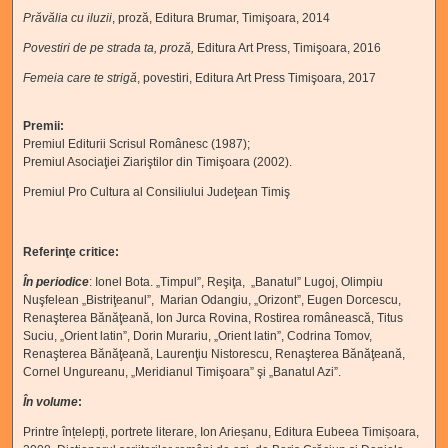
Prăvălia cu iluzii
, proză, Editura Brumar, Timişoara, 2014
Povestiri de pe strada ta, proză,
Editura Art Press, Timişoara, 2016
Femeia care te strigă
, povestiri, Editura Art Press Timişoara, 2017
Premii:
Premiul Editurii Scrisul Românesc (1987);
Premiul Asociaţiei Ziariştilor din Timişoara (2002).
Premiul Pro Cultura al Consiliului Judeţean Timiş
Referinţe critice:
În periodice
: Ionel Bota. „Timpul”, Reşiţa, „Banatul” Lugoj, Olimpiu
Nuşfelean „Bistriţeanul”, Marian Odangiu, „Orizont”, Eugen Dorcescu,
Renaşterea Bănăţeană, Ion Jurca Rovina, Rostirea românească, Titus
Suciu, „Orient latin”, Dorin Murariu, „Orient latin”, Codrina Tomov,
Renaşterea Bănăţeană, Laurenţiu Nistorescu, Renaşterea Bănăţeană,
Cornel Ungureanu, „Meridianul Timişoara” şi „Banatul Azi”.
În volume
:
Printre înțelepți, portrete literare, Ion Arieșanu, Editura Eubeea Timișoara,