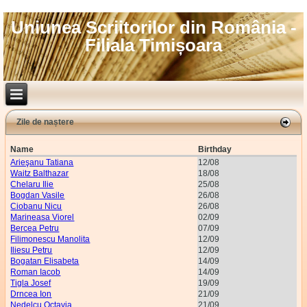
Uniunea Scriitorilor din România -
Filiala Timișoara
Zile de naștere
Name
Birthday
Arieşanu Tatiana
12/08
Waitz Balthazar
18/08
Chelaru Ilie
25/08
Bogdan Vasile
26/08
Ciobanu Nicu
26/08
Marineasa Viorel
02/09
Bercea Petru
07/09
Filimonescu Manolita
12/09
Iliesu Petru
12/09
Bogatan Elisabeta
14/09
Roman Iacob
14/09
Tigla Josef
19/09
Drncea Ion
21/09
Nedelcu Octavia
21/09