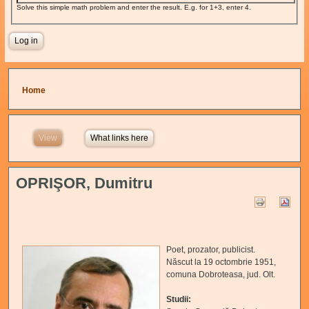
Solve this simple math problem and enter the result. E.g. for 1+3, enter 4.
You are here
Home
View
(active tab)
What links here
OPRIŞOR, Dumitru
Poet, prozator, publicist.
Născut la 19 octombrie 1951,
comuna Dobroteasa, jud. Olt.
Studii: