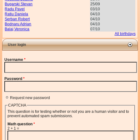
Bugarski Stevan
25/09
Radu Pavel
03/10
Ratiu Daniela
04/10
Serban Robert
04/10
Bodnaru Adrian
04/10
Balaj Veronica
07/10
All birthdays
User login
Username
*
Password
*
Request new password
CAPTCHA
This question is for testing whether or not you are a human visitor and to
prevent automated spam submissions.
Math question
*
2 + 1 =