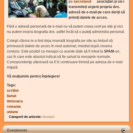
(link is external)
pe
secretarul
asociaţiei şi să-i
transmiteţi urgent propria dvs.
adresă de e-mail pe care doriţi să
primiţi datele de acces.
Fără o adresă personală de e-mail nu vă putem creea cont pe site şi nici
nu putem insera biografia dvs. astfel încât să o puteţi administra personal.
Colegii cărora le-a fost deja inserată biografia pe site au trebuit să
primească datele de acces în mod automat, imediat după crearea
contului. Este posibil ca mesajul cu aceste date să fi intrat la
SPAM
-uri,
caz în care este absolut indicat să fie salvat la mesajele normale.
Corespondenţa ulterioară va fi în continuare trimisă pe adresa de e-mail
iniţială.
Vă mulţumim pentru înţelegere!
Tags:
scriitor
banat
timisoara
romania
uniune
Categorii de articole:
Anunțuri
Evenimente