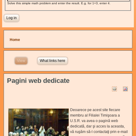
Solve this simple math problem and enter the result. E.g. for 1+3, enter 4.
You are here
Home
View
(active tab)
What links here
Pagini web dedicate
Deoarece pe acest site fiecare
membru al Filialei Timişoara a
U.S.R. va avea o pagină web
dedicată, dar şi acces la aceasta,
vă rugăm să-l contactaţi prin e-mail