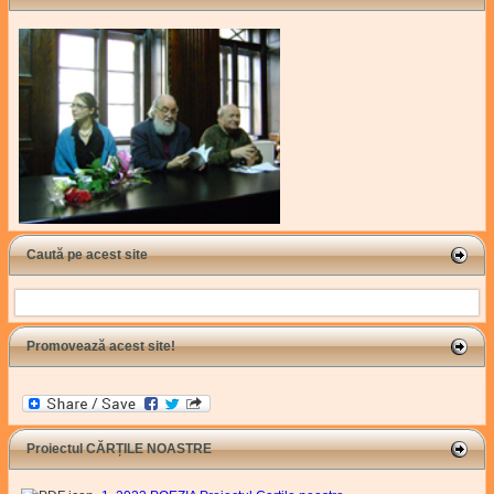
Caută pe acest site
Search
Promovează acest site!
Proiectul CĂRȚILE NOASTRE