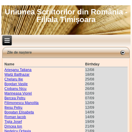
Uniunea Scriitorilor din România -
Filiala Timișoara
Zile de naștere
Name
Birthday
Arieşanu Tatiana
12/08
Waitz Balthazar
18/08
Chelaru Ilie
25/08
Bogdan Vasile
26/08
Ciobanu Nicu
26/08
Marineasa Viorel
02/09
Bercea Petru
07/09
Filimonescu Manolita
12/09
Iliesu Petru
12/09
Bogatan Elisabeta
14/09
Roman Iacob
14/09
Tigla Josef
19/09
Drncea Ion
21/09
Nedelcu Octavia
21/09