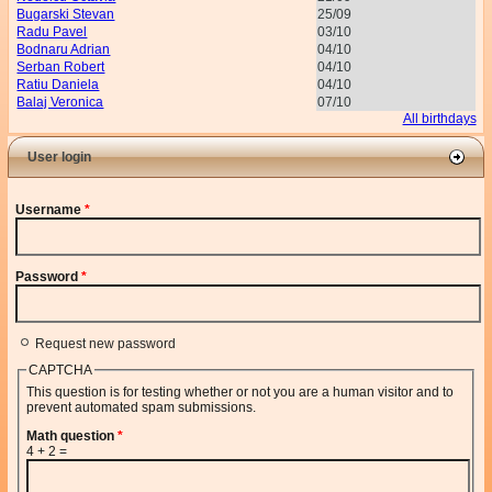
Bugarski Stevan
25/09
Radu Pavel
03/10
Bodnaru Adrian
04/10
Serban Robert
04/10
Ratiu Daniela
04/10
Balaj Veronica
07/10
All birthdays
User login
Username
*
Password
*
Request new password
CAPTCHA
This question is for testing whether or not you are a human visitor and to
prevent automated spam submissions.
Math question
*
4 + 2 =