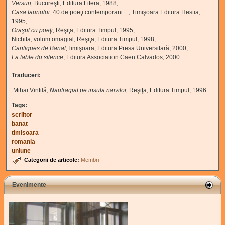
Versuri
,
Bucureşti, Editura Litera, 1988;
Casa faunului
.
40 de poeţi contemporani…,
Timişoara Editura Hestia,
1995;
Oraşul cu poeţi
,
Reşiţa, Editura Timpul, 1995;
Nichita,
volum omagial, Reşiţa, Editura Timpul, 1998;
Cantiques de Banat
,
Timişoara, Editura Presa Universitară, 2000;
La table du silence
,
Editura Association Caen Calvados, 2000.
Traduceri:
Mihai Vintilă,
Naufragiat pe insula naivilor,
Reşiţa, Editura Timpul, 1996.
Tags:
scriitor
banat
timisoara
romania
uniune
Categorii de articole:
Membri
Evenimente