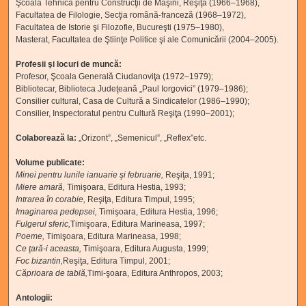
Şcoala Tehnică pentru Construcţii de Maşini, Reşiţa (1966–1968),
Facultatea de Filologie, Secţia română-franceză (1968–1972),
Facultatea de Istorie şi Filozofie, Bucureşti (1975–1980),
Masterat, Facultatea de Ştiinţe Politice şi ale Comunicării (2004–2005).
Profesii şi locuri de muncă:
Profesor, Şcoala Generală Ciudanoviţa (1972–1979);
Bibliotecar, Biblioteca Judeţeană „Paul Iorgovici” (1979–1986);
Consilier cultural, Casa de Cultură a Sindicatelor (1986–1990);
Consilier, Inspectoratul pentru Cultură Reşiţa (1990–2001);
Colaborează la
:
„Orizont”, „Semenicul”, „Reflex”etc.
Volume publicate:
Minei pentru lunile ianuarie şi
februarie,
Reşiţa, 1991;
Miere amară
,
Timişoara, Editura Hestia, 1993;
Intrarea în corabie
,
Reşiţa, Editura Timpul, 1995;
Imaginarea pedepsei
,
Timişoara, Editura Hestia, 1996;
Fulgerul sferic
,
Timişoara, Editura Marineasa, 1997;
Poeme
,
Timişoara, Editura Marineasa, 1998;
Ce ţară-i aceasta
,
Timişoara, Editura Augusta, 1999;
Foc bizantin
,
Reşiţa, Editura Timpul, 2001;
Căprioara de tablă
,
Timi-şoara, Editura Anthropos, 2003;
Antologii: