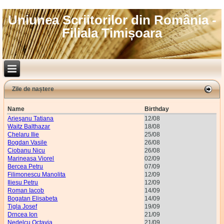
Uniunea Scriitorilor din România -
Filiala Timișoara
Zile de naștere
Name
Birthday
Arieşanu Tatiana
12/08
Waitz Balthazar
18/08
Chelaru Ilie
25/08
Bogdan Vasile
26/08
Ciobanu Nicu
26/08
Marineasa Viorel
02/09
Bercea Petru
07/09
Filimonescu Manolita
12/09
Iliesu Petru
12/09
Roman Iacob
14/09
Bogatan Elisabeta
14/09
Tigla Josef
19/09
Drncea Ion
21/09
Nedelcu Octavia
21/09