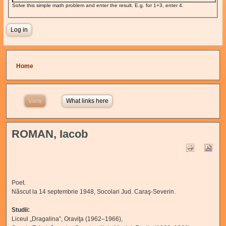
Solve this simple math problem and enter the result. E.g. for 1+3, enter 4.
You are here
Home
View
(active tab)
What links here
ROMAN, Iacob
Poet.
Născut la 14 septembrie 1948, Socolari Jud. Caraş-Severin.
Studii:
Liceul „Dragalina”, Oraviţa (1962–1966),