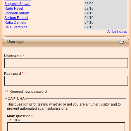
Bugarski Stevan
25/09
Radu Pavel
03/10
Bodnaru Adrian
04/10
Serban Robert
04/10
Ratiu Daniela
04/10
Balaj Veronica
07/10
All birthdays
User login
Username
*
Password
*
Request new password
CAPTCHA
This question is for testing whether or not you are a human visitor and to
prevent automated spam submissions.
Math question
*
12 + 8 =