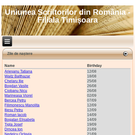
Uniunea Scriitorilor din România -
Filiala Timișoara
Zile de naștere
Name
Birthday
Arieşanu Tatiana
12/08
Waitz Balthazar
18/08
Chelaru Ilie
25/08
Bogdan Vasile
26/08
Ciobanu Nicu
26/08
Marineasa Viorel
02/09
Bercea Petru
07/09
Filimonescu Manolita
12/09
Iliesu Petru
12/09
Roman Iacob
14/09
Bogatan Elisabeta
14/09
Tigla Josef
19/09
Drncea Ion
21/09
Nedelcu Octavia
21/09