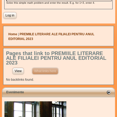
Solve this simple math problem and enter the result. E.g. for 1+3, enter 4.
You are here
Home
|
PREMIILE LITERARE ALE FILIALEI PENTRU ANUL
EDITORIAL 2023
Pages that link to PREMIILE LITERARE
ALE FILIALEI PENTRU ANUL EDITORIAL
2023
View
What links here
(active tab)
No backlinks found.
Evenimente