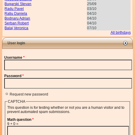
Bugarski Stevan
25/09
Radu Pavel
03/10
Ratiu Daniela
04/10
Bodnaru Adrian
04/10
Serban Robert
04/10
Balaj Veronica
07/10
All birthdays
User login
Username
*
Password
*
Request new password
CAPTCHA
This question is for testing whether or not you are a human visitor and to
prevent automated spam submissions.
Math question
*
9 + 0 =