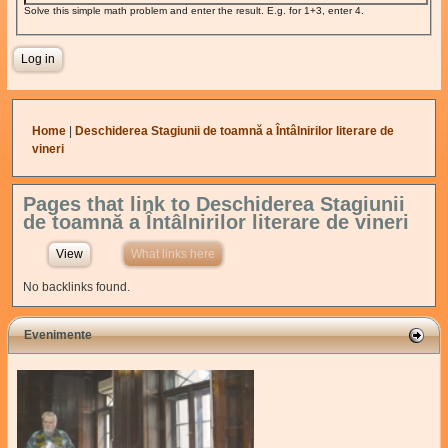
Solve this simple math problem and enter the result. E.g. for 1+3, enter 4.
You are here
Home
|
Deschiderea Stagiunii de toamnă a Întâlnirilor literare de
vineri
Pages that link to Deschiderea Stagiunii
de toamnă a Întâlnirilor literare de vineri
View
What links here
(active tab)
No backlinks found.
Evenimente