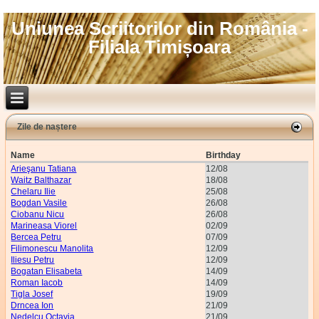
Uniunea Scriitorilor din România -
Filiala Timișoara
Zile de naștere
Name
Birthday
Arieşanu Tatiana
12/08
Waitz Balthazar
18/08
Chelaru Ilie
25/08
Bogdan Vasile
26/08
Ciobanu Nicu
26/08
Marineasa Viorel
02/09
Bercea Petru
07/09
Filimonescu Manolita
12/09
Iliesu Petru
12/09
Bogatan Elisabeta
14/09
Roman Iacob
14/09
Tigla Josef
19/09
Drncea Ion
21/09
Nedelcu Octavia
21/09