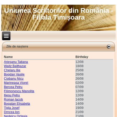
Uniunea Scriitorilor din România -
Filiala Timișoara
Zile de naștere
Name
Birthday
Arieşanu Tatiana
12/08
Waitz Balthazar
18/08
Chelaru Ilie
25/08
Bogdan Vasile
26/08
Ciobanu Nicu
26/08
Marineasa Viorel
02/09
Bercea Petru
07/09
Filimonescu Manolita
12/09
Iliesu Petru
12/09
Roman Iacob
14/09
Bogatan Elisabeta
14/09
Tigla Josef
19/09
Drncea Ion
21/09
Nedelcu Octavia
21/09