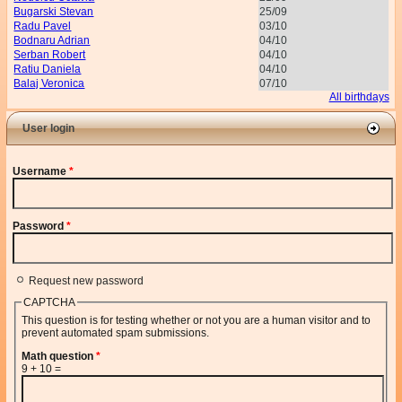
Bugarski Stevan
25/09
Radu Pavel
03/10
Bodnaru Adrian
04/10
Serban Robert
04/10
Ratiu Daniela
04/10
Balaj Veronica
07/10
All birthdays
User login
Username
*
Password
*
Request new password
CAPTCHA
This question is for testing whether or not you are a human visitor and to
prevent automated spam submissions.
Math question
*
9 + 10 =