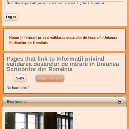
Solve this simple math problem and enter the result. E.g. for 1+3, enter 4.
You are here
Home
|
Informaţii privind validarea dosarelor de intrare în Uniunea
Scriitorilor din România
Pages that link to Informaţii privind
validarea dosarelor de intrare în Uniunea
Scriitorilor din România
View
What links here
(active tab)
No backlinks found.
Evenimente