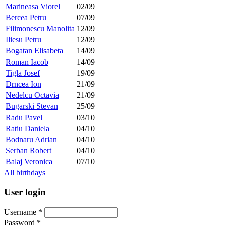
Marineasa Viorel
02/09
Bercea Petru
07/09
Filimonescu Manolita
12/09
Iliesu Petru
12/09
Bogatan Elisabeta
14/09
Roman Iacob
14/09
Tigla Josef
19/09
Drncea Ion
21/09
Nedelcu Octavia
21/09
Bugarski Stevan
25/09
Radu Pavel
03/10
Ratiu Daniela
04/10
Bodnaru Adrian
04/10
Serban Robert
04/10
Balaj Veronica
07/10
All birthdays
User login
Username
*
Password
*