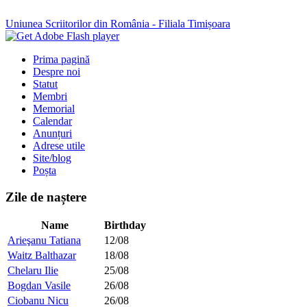
Uniunea Scriitorilor din România - Filiala Timișoara
Prima pagină
Despre noi
Statut
Membri
Memorial
Calendar
Anunțuri
Adrese utile
Site/blog
Poșta
Zile de naștere
Name
Birthday
Arieşanu Tatiana
12/08
Waitz Balthazar
18/08
Chelaru Ilie
25/08
Bogdan Vasile
26/08
Ciobanu Nicu
26/08