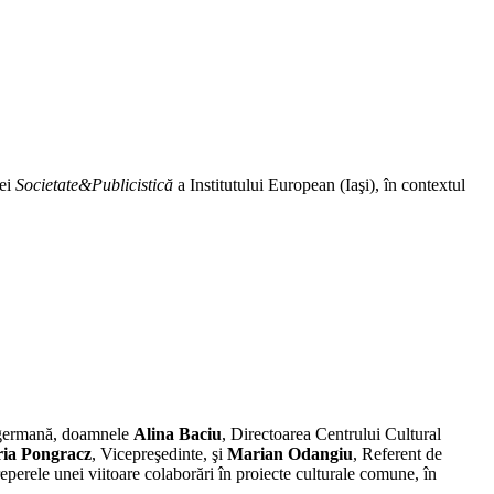
iei
Societate&Publicistică
a Institutului European (Iaşi), în contextul
ea germană, doamnele
Alina Baciu
, Directoarea Centrului Cultural
ia Pongracz
, Vicepreşedinte, şi
Marian Odangiu
, Referent de
 reperele unei viitoare colaborări în proiecte culturale comune, în