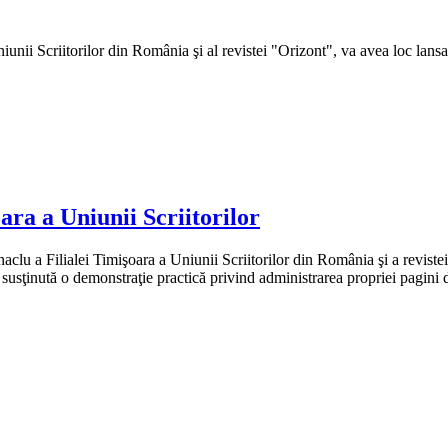
Uniunii Scriitorilor din România şi al revistei "Orizont", va avea loc lan
oara a Uniunii Scriitorilor
enaclu a Filialei Timişoara a Uniunii Scriitorilor din România şi a reviste
fi susţinută o demonstraţie practică privind administrarea propriei pagini 