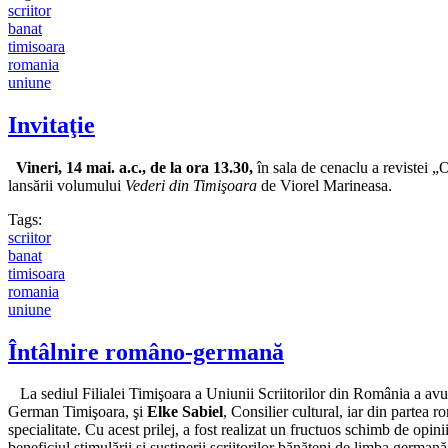
scriitor
banat
timisoara
romania
uniune
Invitaţie
Vineri, 14 mai. a.c.,
de la ora 13.30,
în sala de cenaclu a revistei „
lansării volumului
Vederi din Timişoara
de Viorel Marineasa.
Tags:
scriitor
banat
timisoara
romania
uniune
Întâlnire româno-germană
La sediul Filialei Timişoara a Uniunii Scriitorilor din România a avut 
German Timişoara, şi
Elke Sabiel
, Consilier cultural, iar din partea 
specialitate. Cu acest prilej, a fost realizat un fructuos schimb de opini
beneficiul stimulării şi susţinerii scriitorilor bănăţeni de limba germană