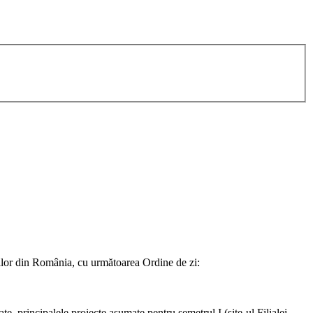
rilor din România, cu următoarea Ordine de zi:
te, principalele proiecte asumate pentru semetrul I (site-ul Filialei,