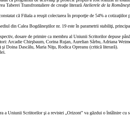
rea Taberei Transfrontaliere de creaţie literară
Atelierele de la Româneşt
statat că Filiala a reuşit colectarea în proporţie de 54% a cotizaţiilor 
 din Calea Bogdăneştilor nr. 19 este în parametrii stabiliţi, principalele
respectiv, dosare de primire ca membru al Uniunii Scritorilor depuse până
autori: Arcadie Chirşbaum, Corina Rujan, Aurelian Sârbu, Adriana Weime
 şi Doina Dascălu, Maria Niţu, Rodica Opreanu (critică literară).
lei.
ra a Uniunii Scriitorilor şi a revistei „Orizont” va găzdui o întâlnire cu 