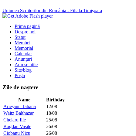
Uniunea Scriitorilor din România - Filiala Timișoara
Prima pagină
Despre noi
Statut
Membri
Memorial
Calendar
Anunțuri
Adrese utile
Site/blog
Poșta
Zile de naștere
Name
Birthday
Arieşanu Tatiana
12/08
Waitz Balthazar
18/08
Chelaru Ilie
25/08
Bogdan Vasile
26/08
Ciobanu Nicu
26/08