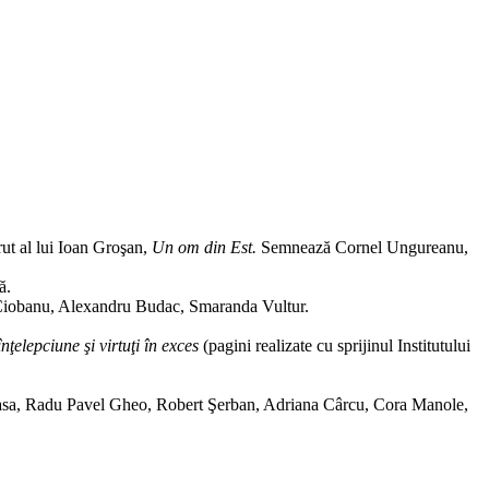
rut al lui Ioan Groşan,
Un om din Est.
Semnează Cornel Ungureanu,
ă.
 Ciobanu, Alexandru Budac, Smaranda Vultur.
nţelepciune şi virtuţi în exces
(pagini realizate cu sprijinul Institutului
easa, Radu Pavel Gheo, Robert Şerban, Adriana Cârcu, Cora Manole,