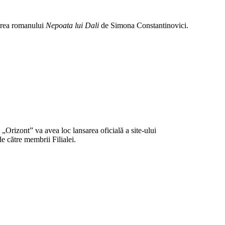
sarea romanului
Nepoata lui
Dali
de Simona Constantinovici.
i „Orizont” va avea loc lansarea oficială a site-ului
de către membrii Filialei.