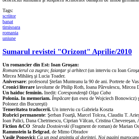
Tags:
scriitor
banat
timisoara
romania
uniune
Sumarul revistei "Orizont" Aprilie/2010
Un romancier din Est: Ioan Groşan:
Romancierul ca zugrav, faianţar şi arhitect
(un interviu cu Ioan Groşan
Mircea Mihăieş şi Lucia Toader.
Aniversare
: profesorul Ştefan Munteanu la 90 de ani. Portrete de Va
Cronici literare
lavolume de Philip Roth, Ioana Pârvulescu, Mircea
Un haiduc feminin.
Inedit:
Corespondenţă Olga Caba
Polonia. In memoriam.
Împăcare
(
un eseu de Wojciech Bonowicz) şi
Polonez din Bucureşti)
Temeritatea traducerii.
Un interviu cu Gabriela Koszta
Rubrici permanente
: Şerban Foarţă, Marcel Tolcea, Claudiu T. Ar
Ioan Palici, Dana Chetrinescu, Ciprian Vălcan, Cristina Chevereşan
Fiction &CO
Strada Dostoievski
(Fragment de roman) de Marian O
Rammstein la Belgrad
, de Mimo Obradov
Vasile Popovici:
Ca un pod argintiu al dorinţei. Noi pagini marocane