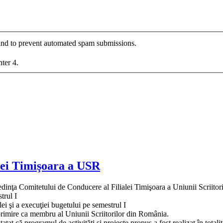
r and to prevent automated spam submissions.
nter 4.
lei Timişoara a USR
edinţa Comitetului de Conducere al Filialei Timişoara a Uniunii Scriito
strul I
alei şi a execuţiei bugetului pe semestrul I
 primire ca membru al Uniunii Scriitorilor din România.
t că programul de activităţi şi proiecte propus a fost realizat în totalita