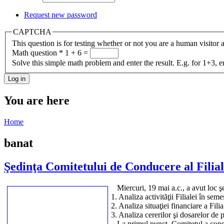
Request new password
CAPTCHA
This question is for testing whether or not you are a human visito
Math question
*
1 + 6 =
Solve this simple math problem and enter the result. E.g. for 1+3, e
You are here
Home
banat
Şedinţa Comitetului de Conducere al Filia
Miercuri, 19 mai a.c., a avut loc ş
1. Analiza activităţii Filialei în seme
2. Analiza situaţiei financiare a Fili
3. Analiza cererilor şi dosarelor de
La primul punct, Comitetul a constata