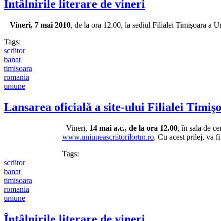
Întâlnirile literare de vineri
Vineri, 7 mai 2010
, de la ora 12.00, la sediul Filialei Timişoara a 
Tags:
scriitor
banat
timisoara
romania
uniune
Lansarea oficială a site-ului Filialei Timiş
Vineri,
14 mai a.c., de la ora 12.00
, în sala de c
www.uniuneascriitorilortm.ro
. Cu acest prilej, va 
Tags:
scriitor
banat
timisoara
romania
uniune
Întâlnirile literare de vineri