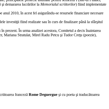
i
şi demararea lucrărilor la
Memorialul scriitorilor
) fiind implementate
pe anul 2010, în acest fel asigurându-se resursele financiare necesare
 investiţii fiind realizate sau în curs de finalizare până la sfârşitul
 în prezent. În urma analizei acestora, Comitetul a decis înaintarea
r, Mariana Stratulat, Mirel Radu Petcu şi Tudor Creţu (poezie),
scriitoarea franceză
Rome Deguergue
şi
cu poeta şi traducătoarea