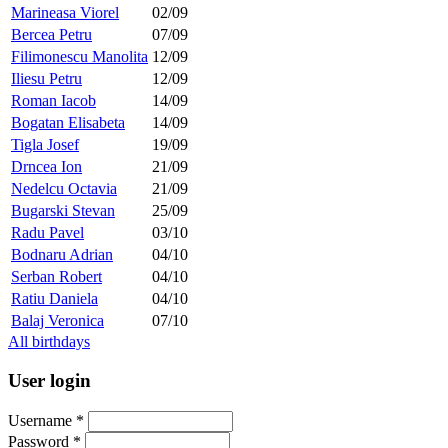
Marineasa Viorel
02/09
Bercea Petru
07/09
Filimonescu Manolita
12/09
Iliesu Petru
12/09
Roman Iacob
14/09
Bogatan Elisabeta
14/09
Tigla Josef
19/09
Drncea Ion
21/09
Nedelcu Octavia
21/09
Bugarski Stevan
25/09
Radu Pavel
03/10
Bodnaru Adrian
04/10
Serban Robert
04/10
Ratiu Daniela
04/10
Balaj Veronica
07/10
All birthdays
User login
Username
*
Password
*