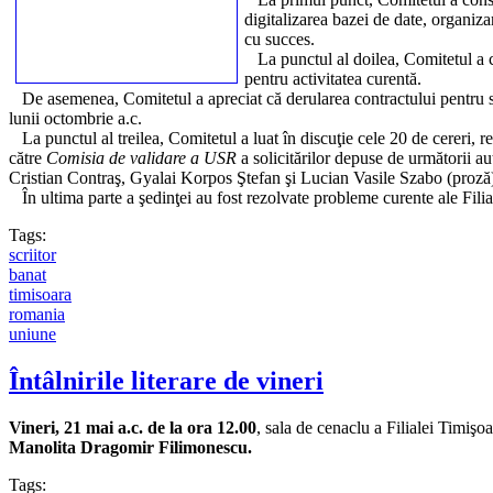
digitalizarea bazei de date, organiza
cu succes.
La punctul al doilea, Comitetul a con
pentru activitatea curentă.
De asemenea, Comitetul a apreciat că derularea contractului pentru sediul
lunii octombrie a.c.
La punctul al treilea, Comitetul a luat în discuţie cele 20 de cereri, 
către
Comisia de validare a USR
a solicitărilor depuse de următorii 
Cristian Contraş, Gyalai Korpos Ştefan şi Lucian Vasile Szabo (proză)
În ultima parte a şedinţei au fost rezolvate probleme curente ale Filia
Tags:
scriitor
banat
timisoara
romania
uniune
Întâlnirile literare de vineri
Vineri, 21 mai a.c. de la ora 12.00
, sala de cenaclu a Filialei Timişoa
Manolita Dragomir Filimonescu.
Tags: