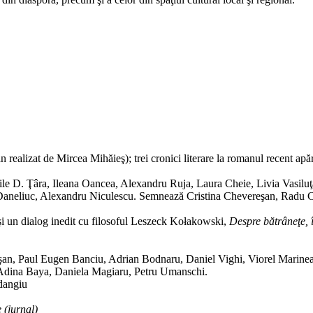
 realizat de Mircea Mihăieş); trei cronici literare la romanul recent apă
sile D. Ţâra, Ileana Oancea, Alexandru Ruja, Laura Cheie, Livia Vasiluţ
 Daneliuc, Alexandru Niculescu. Semnează Cristina Chevereşan, Radu
 un dialog inedit cu filosoful Leszeck Kołakowski,
Despre bătrâneţe, î
ieşan, Paul Eugen Banciu, Adrian Bodnaru, Daniel Vighi, Viorel Marin
, Adina Baya, Daniela Magiaru, Petru Umanschi.
dangiu
 (jurnal)