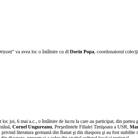
Orizont” va avea loc o întâlnire cu dl
Dorin Popa
, coordonatorul colecţ
loc joi, 6 mai a.c., o întâlnire de lucru la care au participat, din part
română,
Cornel Ungureanu
, Preşedintele Filialei Timişoara a USR,
Mar
i privind literatura germană din Banat şi din diaspora şi au fost stabilite
 din diaspora, precum şi a celor din spaţiul cultural local şi regional.