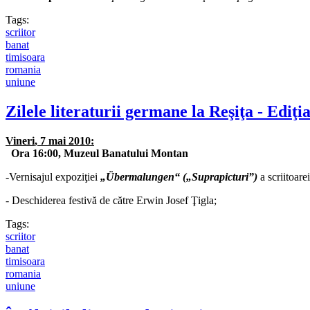
Tags:
scriitor
banat
timisoara
romania
uniune
Zilele literaturii germane la Reşiţa - Ediţ
Vineri
, 7 mai 2010:
Ora
16:00, Muzeul Banatului Montan
-Vernisajul expoziţiei
„Übermalungen“
(„Suprapicturi”)
a scriitoar
- Deschiderea festivă de către Erwin Josef Ţigla;
Tags:
scriitor
banat
timisoara
romania
uniune