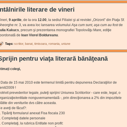
Întâlnirile literare de vineri
ineri,
9 aprilie
, de la ora
12.00
, la sediul Filialei şi al revistei „Orizont” din Piaţa Sf.
heorghe nr. 3, va avea loc lansarea volumului
Aşa cum sunt, aşa cum au fost
de
ulia Kakucs
, precum şi prezentarea monografiei Topolovăţu Mare, ediţie
oordonată de
Ioan Viorel Boldureanu
.
Tags:
scriitor
banat
timisoara
romania
uniune
Sprijin pentru viaţa literară bănăţeană
timaţi colegi,
ata de 15 mai 2010 este termenul limită pentru depunerea Declaraţiilor de
enit/2009 !
otrivit prevederilor legale, puteţi sprijini Uniunea Scriitorilor - care este, legal, o
rganizaţie/entitate nonguvernamentală -, prin direcţionarea a 2% din impozitele
lătite din veniturile dvs către aceasta.
e aveţi de făcut?:
. Tipăriţi formularul anexat Fisa fiscala 230
. Completaţi datele personale
. Completaţi, la rubrica Entitate non profit: