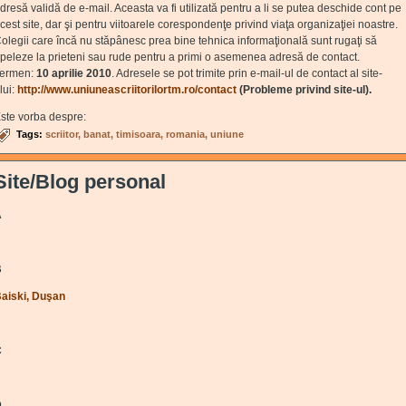
dresă validă de e-mail. Aceasta va fi utilizată pentru a li se putea deschide cont pe
cest site, dar şi pentru viitoarele corespondenţe privind viaţa organizaţiei noastre.
olegii care încă nu stăpânesc prea bine tehnica informaţională sunt rugaţi să
peleze la prieteni sau rude pentru a primi o asemenea adresă de contact.
ermen:
10 aprilie 2010
. Adresele se pot trimite prin e-mail-ul de contact al site-
lui:
http://www.uniuneascriitorilortm.ro/contact
(Probleme privind site-ul).
ste vorba despre:
Tags:
scriitor
banat
timisoara
romania
uniune
Site/Blog personal
A
B
aiski, Duşan
(link is external)
C
D