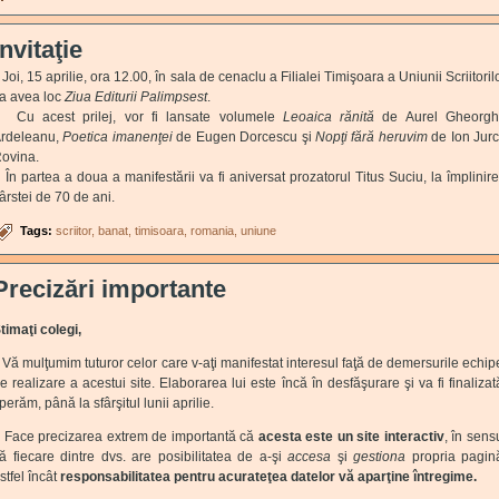
Invitaţie
oi, 15 aprilie, ora 12.00, în sala de cenaclu a Filialei Timişoara a Uniunii Scriitoril
a avea loc
Ziua Editurii Palimpsest
.
u acest prilej, vor fi lansate volumele
Leoaica rănită
de Aurel Gheorg
rdeleanu,
Poetica imanenţei
de Eugen Dorcescu şi
Nopţi fără heruvim
de Ion Jur
ovina.
n partea a doua a manifestării va fi aniversat prozatorul Titus Suciu, la împlinir
ârstei de 70 de ani.
Tags:
scriitor
banat
timisoara
romania
uniune
Precizări importante
timaţi colegi,
Vă mulţumim tuturor celor care v-aţi manifestat interesul faţă de demersurile echip
e realizare a acestui site. Elaborarea lui este încă în desfăşurare şi va fi finalizat
perăm, până la sfârşitul lunii aprilie.
Face precizarea extrem de importantă că
acesta este un site interactiv
, în sens
ă fiecare dintre dvs. are posibilitatea de a-şi
accesa
şi
gestiona
propria pagin
stfel încât
responsabilitatea pentru acurateţea datelor vă aparţine întregime.