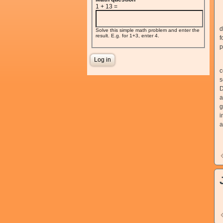
1 + 13 =
d
Solve this simple math problem and enter the
result. E.g. for 1+3, enter 4.
f
p
c
s
D
a
g
i
a