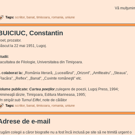
Vă mulţumi
Tags:
scriitor
banat
timisoara
romania
uniune
BUICIUC, Constantin
oet, prozator.
ăscut la 22 mai 1951, Lugoj.
tudii:
acultatea de Filologie, Universitatea din Timişoara.
 colaborat la:
„România literară, „Luceafărul”, „Orizont”, „Amfiteatru”, „Steaua”,
Flacăra”, „Reflex”, „Banat”, „Cuvinte româneşti” etc.
olume publicate:
Cartea poeţilor
,culegere de poezii, Lugoj Press, 1994;
imineaţă târzie
,
Timişoara, Editura Marineasa, 1995;
n strigăt sub Turnul Eiffel
,
note de călător
Tags:
scriitor
banat
timisoara
romania
uniune
Adrese de e-mail
ugăm colegii a căror biografie nu a fost încă inclusă pe site să ne trimită urgent o