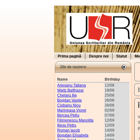
Prima pagină
Despre noi
Statut
Me
Zile de naștere
Name
Birthday
Arieşanu Tatiana
12/08
Waitz Balthazar
18/08
Chelaru Ilie
25/08
Bogdan Vasile
26/08
Ciobanu Nicu
26/08
Marineasa Viorel
02/09
Bercea Petru
07/09
V
Filimonescu Manolita
12/09
S
Iliesu Petru
12/09
ţ
Roman Iacob
14/09
Bogatan Elisabeta
14/09