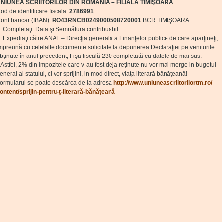
NIUNEA SCRIITORILOR DIN ROMÂNIA – FILIALA TIMIŞOARA
od de identificare fiscala:
2786991
ont bancar (IBAN):
RO43RNCB0249000508720001
BCR TIMIŞOARA
. Completaţi Data şi Semnătura contribuabil
. Expediaţi către ANAF – Direcţia generala a Finanţelor publice de care aparţineţi,
mpreună cu celelalte documente solicitate la depunerea Declaraţiei pe veniturile
bţinute în anul precedent, Fişa fiscală 230 completată cu datele de mai sus.
stfel, 2% din impozitele care v-au fost deja reţinute nu vor mai merge in bugetul
eneral al statului, ci vor sprijini, in mod direct, viaţa literară bănăţeană!
ormularul se poate descărca de la adresa
http://www.
uniuneascriitorilortm.ro/
ontent/sprijin-pentru-ţ-
literară-bănăţeană