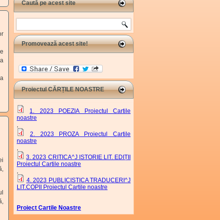
Caută pe acest site
Search
or
Promovează acest site!
he
ca
ea
Proiectul CĂRȚILE NOASTRE
1. 2023 POEZIA Proiectul Cartile
noastre
,
2. 2023 PROZA Proiectul Cartile
noastre
,
3. 2023 CRITICA^J ISTORIE LIT. EDIȚII
ei
Proiectul Cartile noastre
ă,
,
4. 2023 PUBLICISTICA TRADUCERI^J
LIT.COPII Proiectul Cartile noastre
ul
ă,
Proiect Cartile Noastre