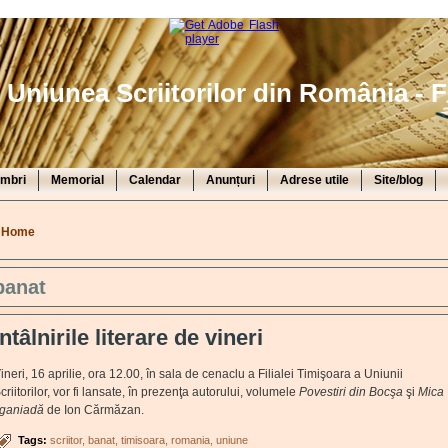
Uniunea Scriitorilor din România - F
mbri
Memorial
Calendar
Anunțuri
Adrese utile
Site/blog
You are here
Home
banat
Întâlnirile literare de vineri
ineri, 16 aprilie, ora 12.00, în sala de cenaclu a Filialei Timişoara a Uniunii
criitorilor, vor fi lansate, în prezenţa autorului, volumele
Povestiri din Bocşa
şi
Mica
iganiadă
de Ion Cărmăzan.
Tags:
scriitor
banat
timisoara
romania
uniune