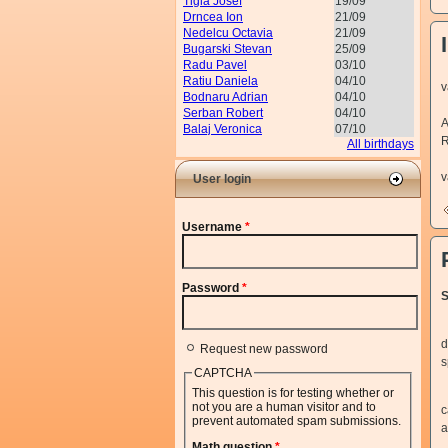
Tigla Josef
19/09
Drncea Ion
21/09
Nedelcu Octavia
21/09
Bugarski Stevan
25/09
Radu Pavel
03/10
J
Ratiu Daniela
04/10
v
Bodnaru Adrian
04/10
C
Serban Robert
04/10
A
Balaj Veronica
07/10
R
All birthdays
Î
v
User login
Username
*
Password
*
S
d
Request new password
s
CAPTCHA
This question is for testing whether or
not you are a human visitor and to
c
prevent automated spam submissions.
a
Math question
*