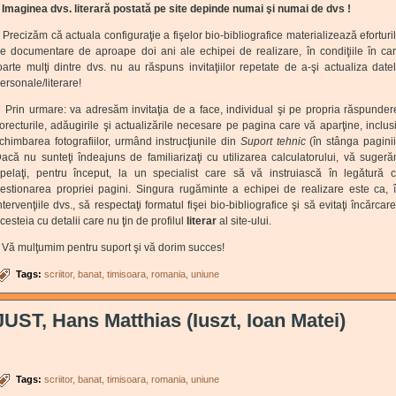
Imaginea dvs. literară postată pe site depinde numai şi numai de dvs !
Precizăm că actuala configuraţie a fişelor bio-bibliografice materializează eforturi
e documentare de aproape doi ani ale echipei de realizare, în condiţiile în ca
oarte mulţi dintre dvs. nu au răspuns invitaţiilor repetate de a-şi actualiza date
ersonale/literare!
Prin urmare: va adresăm invitaţia de a face, individual şi pe propria răspunder
orecturile, adăugirile şi actualizările necesare pe pagina care vă aparţine, inclus
chimbarea fotografiilor, urmând instrucţiunile din
Suport tehnic
(în stânga paginii
acă nu sunteţi îndeajuns de familiarizaţi cu utilizarea calculatorului, vă suger
pelaţi, pentru început, la un specialist care să vă instruiască în legătură 
estionarea propriei pagini. Singura rugăminte a echipei de realizare este ca, 
ntervenţiile dvs., să respectaţi formatul fişei bio-bibliografice şi să evitaţi încărcar
cesteia cu detalii care nu ţin de profilul
literar
al site-ului.
Vă mulţumim pentru suport şi vă dorim succes!
Tags:
scriitor
banat
timisoara
romania
uniune
JUST, Hans Matthias (Iuszt, Ioan Matei)
Tags:
scriitor
banat
timisoara
romania
uniune