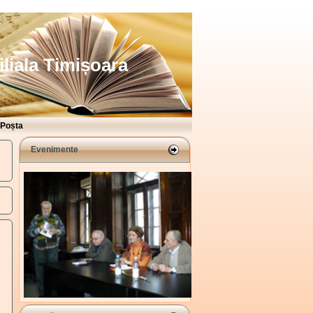
iliala Timișoara
Poșta
Evenimente