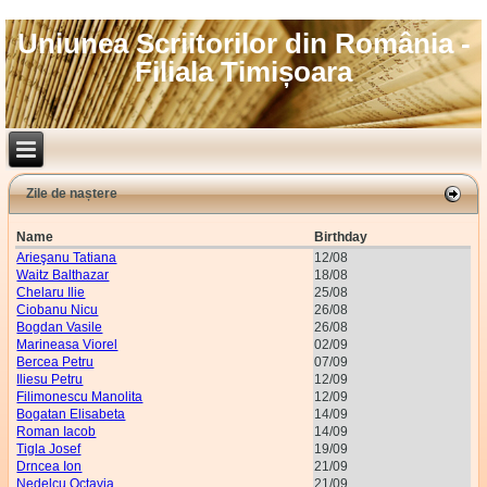
Uniunea Scriitorilor din România -
Filiala Timișoara
Zile de naștere
Name
Birthday
Arieşanu Tatiana
12/08
Waitz Balthazar
18/08
Chelaru Ilie
25/08
Ciobanu Nicu
26/08
Bogdan Vasile
26/08
Marineasa Viorel
02/09
Bercea Petru
07/09
Iliesu Petru
12/09
Filimonescu Manolita
12/09
Bogatan Elisabeta
14/09
Roman Iacob
14/09
Tigla Josef
19/09
Drncea Ion
21/09
Nedelcu Octavia
21/09