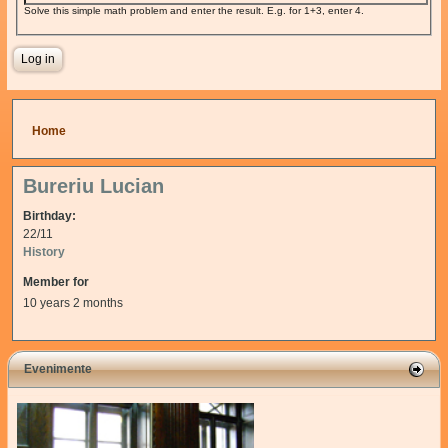
Solve this simple math problem and enter the result. E.g. for 1+3, enter 4.
You are here
Home
Bureriu Lucian
Birthday:
22/11
History
Member for
10 years 2 months
Evenimente