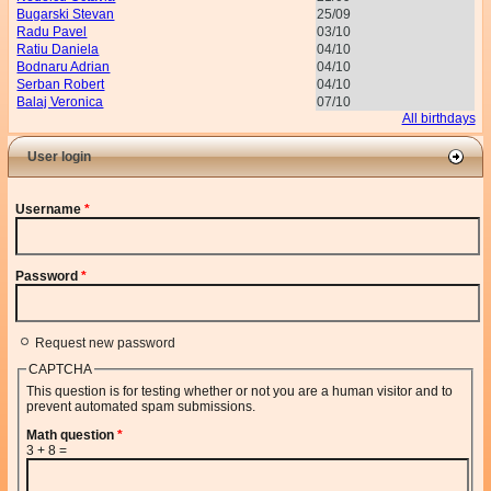
Bugarski Stevan
25/09
Radu Pavel
03/10
Ratiu Daniela
04/10
Bodnaru Adrian
04/10
Serban Robert
04/10
Balaj Veronica
07/10
All birthdays
User login
Username
*
Password
*
Request new password
CAPTCHA
This question is for testing whether or not you are a human visitor and to
prevent automated spam submissions.
Math question
*
3 + 8 =