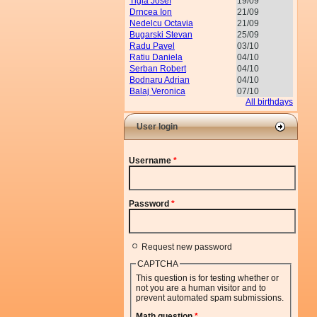
Tigla Josef
19/09
Drncea Ion
21/09
Nedelcu Octavia
21/09
Bugarski Stevan
25/09
Radu Pavel
03/10
Ratiu Daniela
04/10
Serban Robert
04/10
Bodnaru Adrian
04/10
Balaj Veronica
07/10
All birthdays
User login
Username
*
Password
*
Request new password
CAPTCHA
This question is for testing whether or
not you are a human visitor and to
prevent automated spam submissions.
Math question
*