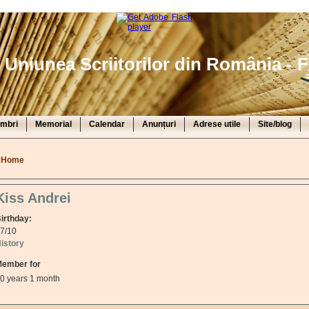
Uniunea Scriitorilor din România - F
mbri
Memorial
Calendar
Anunțuri
Adrese utile
Site/blog
You are here
Home
Kiss Andrei
irthday:
7/10
istory
ember for
0 years 1 month