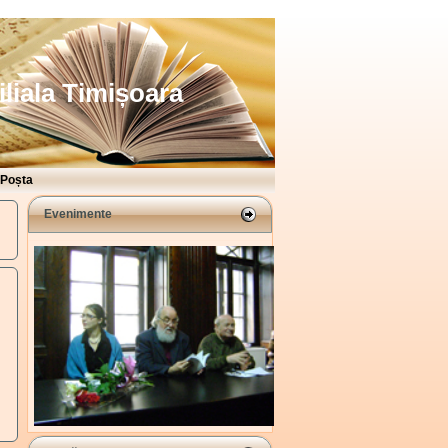
iliala Timișoara
Poșta
Evenimente