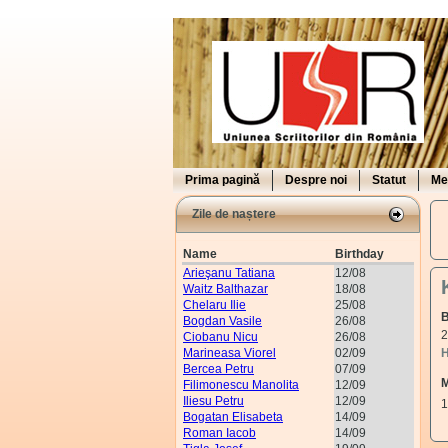
Prima pagină
Despre noi
Statut
Me
Zile de naștere
Name
Birthday
Arieşanu Tatiana
12/08
Waitz Balthazar
18/08
Chelaru Ilie
25/08
B
Bogdan Vasile
26/08
2
Ciobanu Nicu
26/08
Marineasa Viorel
02/09
H
Bercea Petru
07/09
M
Filimonescu Manolita
12/09
Iliesu Petru
12/09
1
Bogatan Elisabeta
14/09
Roman Iacob
14/09