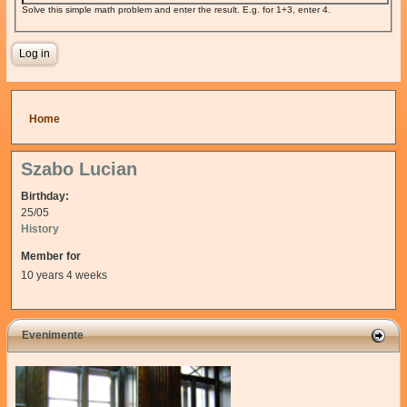
Solve this simple math problem and enter the result. E.g. for 1+3, enter 4.
You are here
Home
Szabo Lucian
Birthday:
25/05
History
Member for
10 years 4 weeks
Evenimente