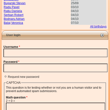
Bugarski Stevan
25/09
Radu Pavel
03/10
Ratiu Daniela
04/10
Serban Robert
04/10
Bodnaru Adrian
04/10
Balaj Veronica
07/10
All birthdays
User login
Username
*
Password
*
Request new password
CAPTCHA
This question is for testing whether or not you are a human visitor and to
prevent automated spam submissions.
Math question
*
2 + 0 =