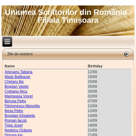
Uniunea Scriitorilor din România -
Filiala Timișoara
Zile de naștere
Name
Birthday
Arieşanu Tatiana
12/08
Waitz Balthazar
18/08
Chelaru Ilie
25/08
Bogdan Vasile
26/08
Ciobanu Nicu
26/08
Marineasa Viorel
02/09
Bercea Petru
07/09
Filimonescu Manolita
12/09
Iliesu Petru
12/09
Bogatan Elisabeta
14/09
Roman Iacob
14/09
Tigla Josef
19/09
Nedelcu Octavia
21/09
Drncea Ion
21/09