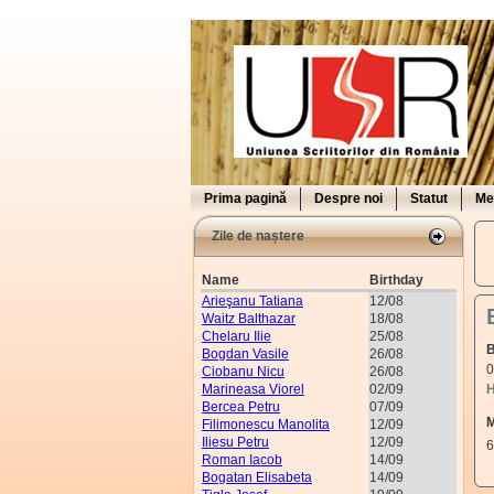
Prima pagină
Despre noi
Statut
Me
Zile de naștere
Name
Birthday
Arieşanu Tatiana
12/08
Waitz Balthazar
18/08
Chelaru Ilie
25/08
B
Bogdan Vasile
26/08
0
Ciobanu Nicu
26/08
Marineasa Viorel
02/09
H
Bercea Petru
07/09
M
Filimonescu Manolita
12/09
Iliesu Petru
12/09
6
Roman Iacob
14/09
Bogatan Elisabeta
14/09