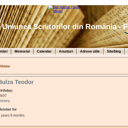
Uniunea Scriitorilor din România - F
mbri
Memorial
Calendar
Anunțuri
Adrese utile
Site/blog
You are here
Home
Bulza Teodor
irthday:
9/07
istory
ember for
 years 9 months