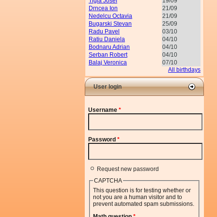
Tigla Josef
19/09
Drncea Ion
21/09
Nedelcu Octavia
21/09
Bugarski Stevan
25/09
Radu Pavel
03/10
Ratiu Daniela
04/10
Bodnaru Adrian
04/10
Serban Robert
04/10
Balaj Veronica
07/10
All birthdays
User login
Username
*
Password
*
Request new password
CAPTCHA
This question is for testing whether or
not you are a human visitor and to
prevent automated spam submissions.
Math question
*