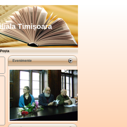
iliala Timișoara
Poșta
Evenimente