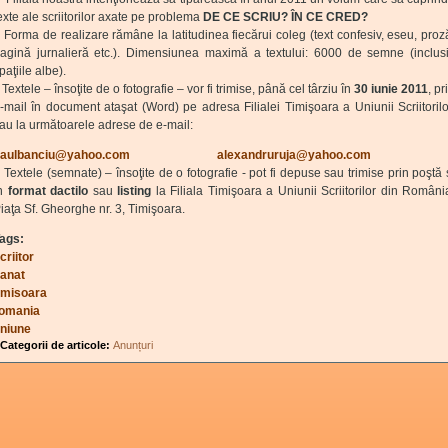
exte ale scriitorilor axate pe problema
DE CE SCRIU? ÎN CE CRED?
orma de realizare rămâne la latitudinea fiecărui coleg (text confesiv, eseu, proz
agină jurnalieră etc.). Dimensiunea maximă a textului: 6000 de semne (inclus
paţiile albe).
extele – însoţite de o fotografie – vor fi trimise, până cel târziu în
30 iunie 2011
, pr
-mail în document ataşat (Word) pe adresa Filialei Timişoara a Uniunii Scriitorilo
au la următoarele adrese de e-mail:
(link sends e-mail)
aulbanciu@yahoo.com
(link sends e-mail)
alexandruruja@yahoo.com
(link sends e-
Textele (semnate) – însoţite de o fotografie - pot fi depuse sau trimise prin poştă 
în
format
dactilo
sau
listing
la Filiala Timişoara a Uniunii Scriitorilor din Români
iaţa Sf. Gheorghe nr. 3, Timişoara.
ags:
criitor
anat
imisoara
omania
niune
Categorii de articole:
Anunțuri