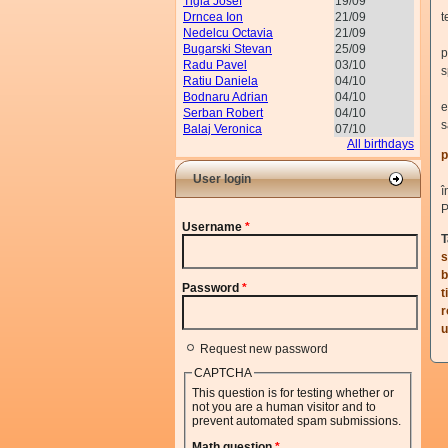
Tigla Josef
19/09
Drncea Ion
21/09
t
Nedelcu Octavia
21/09
F
Bugarski Stevan
25/09
p
Radu Pavel
03/10
s
Ratiu Daniela
04/10
T
Bodnaru Adrian
04/10
e
Serban Robert
04/10
s
Balaj Veronica
07/10
All birthdays
p
User login
P
Username
*
T
s
b
Password
*
t
r
u
Request new password
CAPTCHA
This question is for testing whether or
not you are a human visitor and to
prevent automated spam submissions.
Math question
*