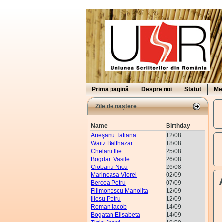
Prima pagină
Despre noi
Statut
Me
Zile de naștere
Name
Birthday
Arieşanu Tatiana
12/08
Waitz Balthazar
18/08
Chelaru Ilie
25/08
Bogdan Vasile
26/08
Ciobanu Nicu
26/08
Marineasa Viorel
02/09
Bercea Petru
07/09
Filimonescu Manolita
12/09
Iliesu Petru
12/09
Roman Iacob
14/09
Bogatan Elisabeta
14/09
F