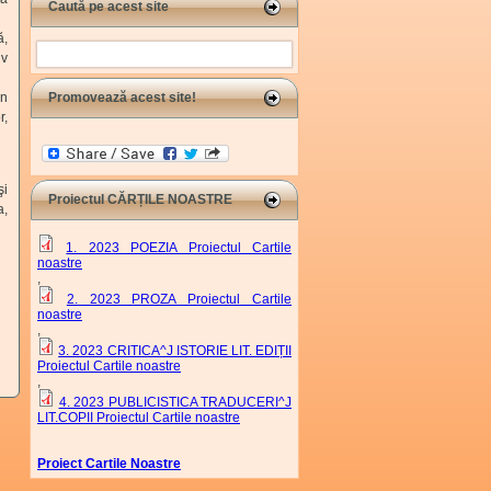
Caută pe acest site
ă,
Search
iv
Promovează acest site!
in
r,
mail)
şi
Proiectul CĂRȚILE NOASTRE
a,
1. 2023 POEZIA Proiectul Cartile
noastre
,
2. 2023 PROZA Proiectul Cartile
noastre
,
3. 2023 CRITICA^J ISTORIE LIT. EDIȚII
Proiectul Cartile noastre
,
4. 2023 PUBLICISTICA TRADUCERI^J
LIT.COPII Proiectul Cartile noastre
Proiect Cartile Noastre