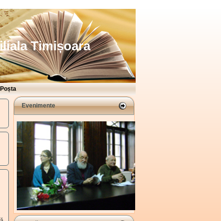
iliala Timișoara
Poșta
Evenimente
dă