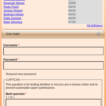
Bugarski Stevan
25/09
Radu Pavel
03/10
Serban Robert
04/10
Bodnaru Adrian
04/10
Ratiu Daniela
04/10
Balaj Veronica
07/10
All birthdays
User login
Username
*
Password
*
Request new password
CAPTCHA
This question is for testing whether or not you are a human visitor and to
prevent automated spam submissions.
Math question
*
1 + 0 =