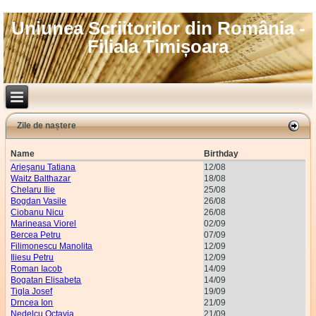
Uniunea Scriitorilor din România -
Filiala Timișoara
Zile de naștere
Name
Birthday
Arieşanu Tatiana
12/08
Waitz Balthazar
18/08
Chelaru Ilie
25/08
Bogdan Vasile
26/08
Ciobanu Nicu
26/08
Marineasa Viorel
02/09
Bercea Petru
07/09
Filimonescu Manolita
12/09
Iliesu Petru
12/09
Roman Iacob
14/09
Bogatan Elisabeta
14/09
Tigla Josef
19/09
Drncea Ion
21/09
Nedelcu Octavia
21/09