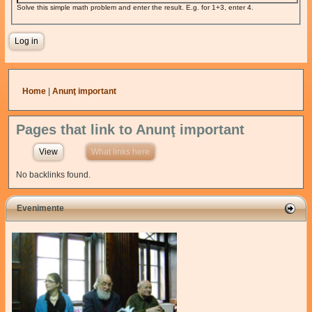
Solve this simple math problem and enter the result. E.g. for 1+3, enter 4.
You are here
Home
|
Anunţ important
Pages that link to Anunţ important
View
What links here
(active tab)
No backlinks found.
Evenimente