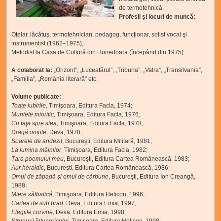
de termotehnică.
Profesii şi locuri de muncă:
Oţelar, lăcătuş, termotehnician, pedagog, funcţionar, solist vocal şi
instrumentist (1962–1975),
Metodist la Casa de Cultură din Hunedoara (începând din 1975).
A colaborat la:
„Orizont”,
„Luceafărul”, „Tribuna”, „Vatra”, „Transilvania”,
„Familia”, „România literară” etc.
Volume publicate:
Toate iubirile
,
Timişoara, Editura Facla, 1974;
Muntele
mioritic
,
Timişoara, Editura Facla, 1976;
Cu faţa spre stea
,
Timişoara, Editura Facla, 1978;
Dragă omule
,
Deva, 1978;
Soarele de andezit
,
Bucureşti, Editura Militară, 1981;
La lumina mâinilor
,
Timişoara, Editura Facla, 1982;
Ţara poemului meu
,
Bucureşti, Editura Cartea Românească, 1983;
Aur heraldic
,
Bucureşti, Editura Cartea Românească, 1986;
Omul de zăpadă şi omul de cărbune
,
Bucureşti, Editura Ion Creangă,
1988;
Miere sălbatică
,
Timişoara, Editura Helicon, 1996;
Cartea de sub brad
,
Deva, Editura Emia, 1997;
Elegiile corvine
,
Deva, Editura Emia, 1998;