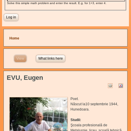
Solve this simple math problem and enter the result. E.g. for 1+3, enter 4.
You are here
Home
View
(active tab)
What links here
EVU, Eugen
Poet.
Născut la10 septembrie 1944,
Hunedoara.
Studii:
Şcoala profesională de
Metalurgie, liceu, şcoală tehnică