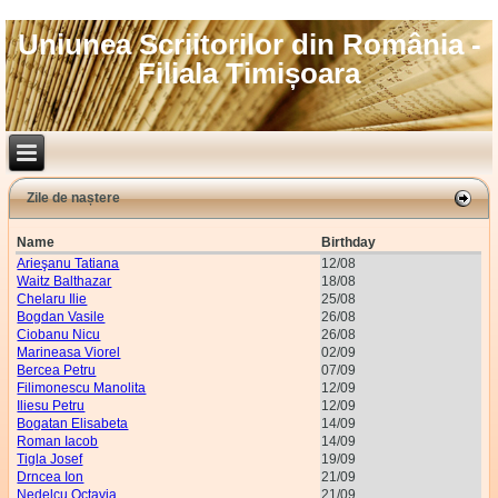
Uniunea Scriitorilor din România -
Filiala Timișoara
Zile de naștere
Name
Birthday
Arieşanu Tatiana
12/08
Waitz Balthazar
18/08
Chelaru Ilie
25/08
Bogdan Vasile
26/08
Ciobanu Nicu
26/08
Marineasa Viorel
02/09
Bercea Petru
07/09
Filimonescu Manolita
12/09
Iliesu Petru
12/09
Bogatan Elisabeta
14/09
Roman Iacob
14/09
Tigla Josef
19/09
Drncea Ion
21/09
Nedelcu Octavia
21/09