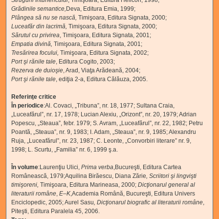
Strugurii întunericului
,
Timişoara, Editura Helicon, 1998;
Grădinile semantice
,
Deva, Editura Emia, 1999;
Plângea să nu se nască
,
Timişoara, Editura Signata, 2000;
Luceafăr din lacrimă
,
Timişoara, Editura Signata, 2000;
Sărutul cu privirea
,
Timişoara, Editura Signata, 2001;
Empatia divină
,
Timişoara, Editura Signata, 2001;
Tresărirea focului
,
Timişoara, Editura Signata, 2002;
Port şi rănile tale
,
Editura Cogito, 2003;
Rezerva de duioşie
,
Arad, Viaţa Arădeană, 2004;
Port şi rănile tale
,
ediţia 2-a, Editura Călăuza, 2005.
Referinţe critice
În periodice
:Al. Covaci, „Tribuna”, nr. 18, 1977; Sultana Craia,
„Luceafărul”, nr. 17, 1978; Lucian Alexiu, „Orizont”, nr. 20, 1979; Adrian
Popescu, „Steaua”, febr. 1979; S. Avram, „Luceafărul”, nr. 22, 1982; Petru
Poantă, „Steaua”, nr. 9, 1983; I. Adam, „Steaua”, nr. 9, 1985; Alexandru
Ruja, „Luceafărul”, nr. 23, 1987; C. Leonte, „Convorbiri literare” nr. 9,
1998; L. Scurtu, „Familia” nr. 6, 1999 ş.a.
În volume
:Laurenţiu Ulici,
Prima verba
,Bucureşti, Editura Cartea
Românească, 1979;Aquilina Birăescu, Diana Zărie
, Scriitori şi lingvişti
timişoreni,
Timişoara, Editura Marineasa, 2000;
Dicţionarul
general al
literaturii române
,
E–K
,Academia Română, Bucureşti, Editura Univers
Enciclopedic, 2005; Aurel Sasu
, Dicţionarul biografic al literaturii române
,
Piteşti, Editura Paralela 45, 2006.