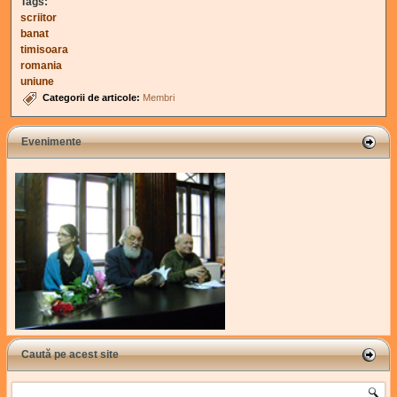
Tags:
scriitor
banat
timisoara
romania
uniune
Categorii de articole:
Membri
Evenimente
Caută pe acest site
Search