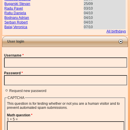
Bugarski Stevan
25/09
Radu Pavel
03/10
Ratiu Daniela
04/10
Bodnaru Adrian
04/10
Serban Robert
04/10
Balaj Veronica
07/10
All birthdays
User login
Username
*
Password
*
Request new password
CAPTCHA
This question is for testing whether or not you are a human visitor and to
prevent automated spam submissions.
Math question
*
1 + 5 =