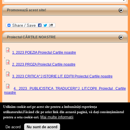
Promovează acest site!
Proiectul CĂRȚILE NOASTRE
1. 2023 POEZIA Proiectul Cartile noastre
,
2. 2023 PROZA Proiectul Cartile noastre
,
3. 2023 CRITICA^J ISTORIE LIT. EDIȚII Proiectul Cartile noastre
,
4. 2023 PUBLICISTICA TRADUCERI^J LIT.COPII Proiectul Cartile
noastre
Proiect Cartile Noastre
Utilizăm cookie-uri pe acest site pentru a îmbunătăți experiența
utilizatorului
.Făcând clic pe orice link din această pagină, vă dați consimțământul
Mai multe informatii
pentru a seta cookie-uri.
Site realizat de:
Duşan Baiski
(link is external)
(tehnic) și
Marian Odangiu
(link is external)
(conținut)
Copyright 2011-2021 Uniunea Scriitorilor din România, Filiala Timișoara.
De acord
Nu sunt de acord
Politică de confidențialitate
-
Politică privind fișierele cookies