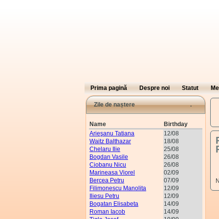
Prima pagină
Despre noi
Statut
Me
Zile de naștere
Name
Birthday
Arieşanu Tatiana
12/08
Waitz Balthazar
18/08
Chelaru Ilie
25/08
Bogdan Vasile
26/08
Ciobanu Nicu
26/08
Marineasa Viorel
02/09
Bercea Petru
07/09
N
Filimonescu Manolita
12/09
Iliesu Petru
12/09
Bogatan Elisabeta
14/09
Roman Iacob
14/09