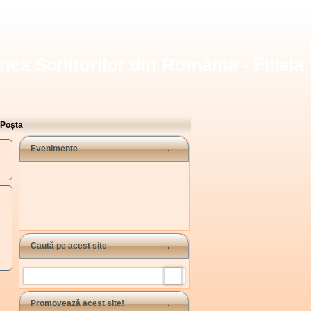
nea Scriitorilor din România - Filiala
Poșta
Evenimente
Caută pe acest site
Search
Promovează acest site!