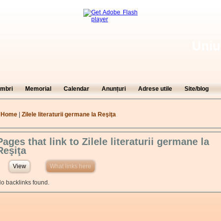
Uniu
mbri
Memorial
Calendar
Anunțuri
Adrese utile
Site/blog
You are here
Home
|
Zilele literaturii germane la Reşiţa
Pages that link to Zilele literaturii germane la
Reşiţa
View
What links here
(active tab)
o backlinks found.