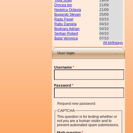
Tigla Josef
19/09
Drncea Ion
21/09
Nedelcu Octavia
21/09
Bugarski Stevan
25/09
Radu Pavel
03/10
Ratiu Daniela
04/10
Bodnaru Adrian
04/10
Serban Robert
04/10
Balaj Veronica
07/10
All birthdays
User login
Username
*
Password
*
Request new password
CAPTCHA
This question is for testing whether or
not you are a human visitor and to
prevent automated spam submissions.
Math question
*