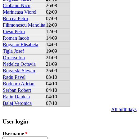
Ciobanu Nicu
26/08
Marineasa Viorel
02/09
Bercea Petru
07/09
Filimonescu Manolita
12/09
Iliesu Petru
12/09
Roman Iacob
14/09
Bogatan Elisabeta
14/09
Tigla Josef
19/09
Drncea Ion
21/09
Nedelcu Octavia
21/09
Bugarski Stevan
25/09
Radu Pavel
03/10
Bodnaru Adrian
04/10
Serban Robert
04/10
Ratiu Daniela
04/10
Balaj Veronica
07/10
All birthdays
User login
Username
*