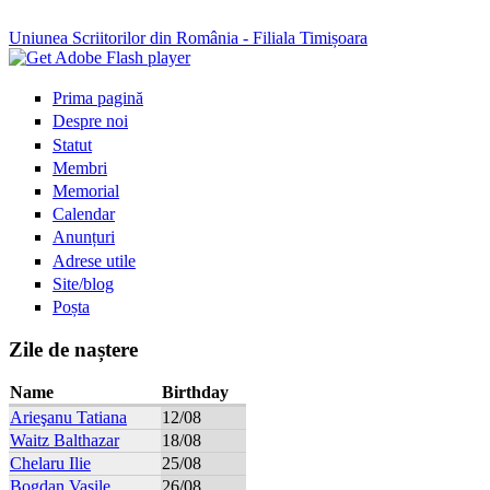
Uniunea Scriitorilor din România - Filiala Timișoara
Prima pagină
Despre noi
Statut
Membri
Memorial
Calendar
Anunțuri
Adrese utile
Site/blog
Poșta
Zile de naștere
Name
Birthday
Arieşanu Tatiana
12/08
Waitz Balthazar
18/08
Chelaru Ilie
25/08
Bogdan Vasile
26/08