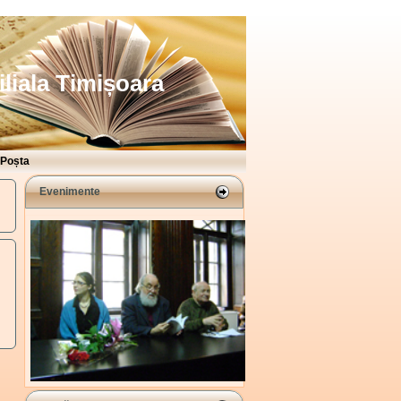
iliala Timișoara
Poșta
Evenimente