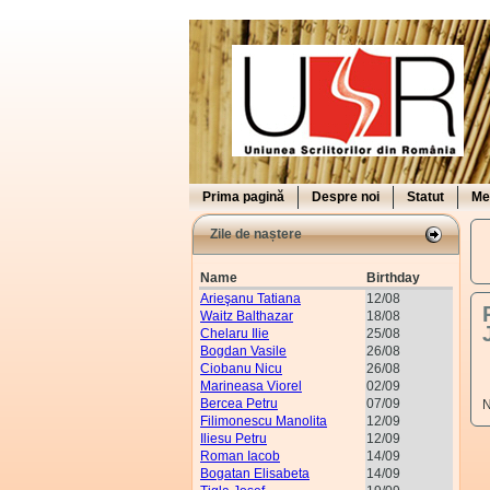
Prima pagină
Despre noi
Statut
Me
Zile de naștere
Name
Birthday
Arieşanu Tatiana
12/08
Waitz Balthazar
18/08
Chelaru Ilie
25/08
Bogdan Vasile
26/08
Ciobanu Nicu
26/08
Marineasa Viorel
02/09
Bercea Petru
07/09
N
Filimonescu Manolita
12/09
Iliesu Petru
12/09
Roman Iacob
14/09
Bogatan Elisabeta
14/09