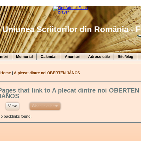
Uniunea Scriitorilor din România - F
mbri
Memorial
Calendar
Anunțuri
Adrese utile
Site/blog
You are here
Home
|
A plecat dintre noi OBERTEN JÁNOS
Pages that link to A plecat dintre noi OBERTEN
JÁNOS
View
What links here
(active tab)
o backlinks found.