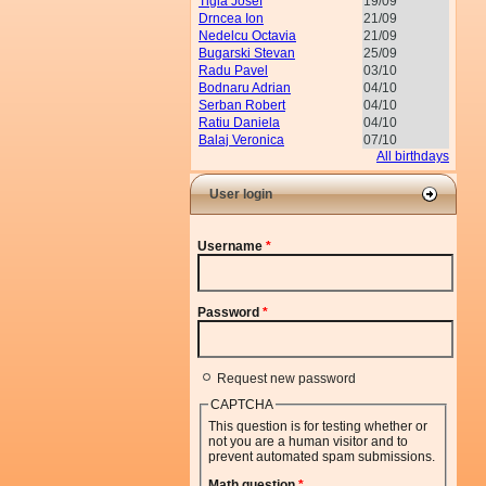
Tigla Josef
19/09
Drncea Ion
21/09
Nedelcu Octavia
21/09
Bugarski Stevan
25/09
Radu Pavel
03/10
Bodnaru Adrian
04/10
Serban Robert
04/10
Ratiu Daniela
04/10
Balaj Veronica
07/10
All birthdays
User login
Username
*
Password
*
Request new password
CAPTCHA
This question is for testing whether or
not you are a human visitor and to
prevent automated spam submissions.
Math question
*