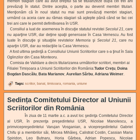
membri stagiari care au avut dreptul să se titularizeze după cei trei ani
prevăzuţi în statut. Dintre aceştia, o parte au devenit membri titulari.
Menţionăm că în noul statut nu mai sunt prevăzuţi membri stagiari,
urmând ca aceia care au rămas stagiari să aştepte până când se fac cei
trei ani care le permit definitivarea în USR.
Consiliul a luat de asemenea în discuţie statutul revistei
Secolul 21
, care
nu aparţine USR, dar deţine spaţii generoase în Casa Vernescu. Au fost
luate în discuţie şi situaţiile revistelor
Memoria
şi
Secolul 21
, care nu
aparţin USR, dar au redacţiile la Casa Vernescu.
A fost ultima şedinţă a Consiliului Uniunii Scriitorilor care s-a ţinut în Sala
Oglinzilor din Casa Monteoru.
Comisia de Validare a decis titularizarea următorilor scriitori, membri ai
Filialei Timișoara a Uniunii Scriitorilor din România:
Tudor Creţu
,
Doina
Bogdan Dascălu
,
Bata Marianov
,
Aurelian Sârbu
,
Adriana Weimer
.
Tags:
scriitor
banat
timisoara
romania
uniune
Sedința Comitetului Director al Uniunii
Scriitorilor din România
În ziua de 11 martie a.c. a avut loc şedinţa Comitetului Director
al USR, în prezenţa preşedintelui USR, Nicolae Manolescu, a
primvicepreşedintelui Varujan Vosganian, a vicepreşedintelui Gabriel
Chifu şi a membrilor săi, Mircea Mihăieş, Calistrat Costin, Cassian Maria
Spiridon, Leo Butnaru, Horia Gârbea, Adrian Popescu, Nicolae