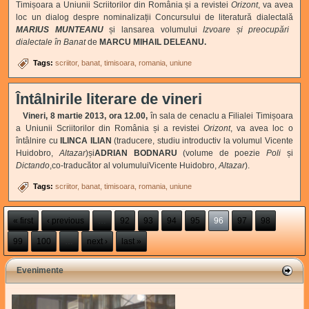
Timișoara a Uniunii Scriitorilor din România și a revistei
Orizont
, va avea
loc un dialog despre nominalizații Concursului de literatură dialectală
MARIUS MUNTEANU
și lansarea volumului
Izvoare și preocupări
dialectale în Banat
de
MARCU MIHAIL DELEANU.
Tags:
scriitor
banat
timisoara
romania
uniune
Întâlnirile literare de vineri
Vineri, 8 martie 2013, ora 12.00,
în sala de cenaclu a Filialei Timișoara
a Uniunii Scriitorilor din România și a revistei
Orizont
, va avea loc o
întâlnire cu
ILINCA ILIAN
(traducere, studiu introductiv la volumul Vicente
Huidobro,
Altazar
)și
ADRIAN BODNARU
(volume de poezie
Poli
și
Dictando
,co-traducător al volumuluiVicente Huidobro,
Altazar
).
Tags:
scriitor
banat
timisoara
romania
uniune
Pages
« first
‹ previous
…
92
93
94
95
96
97
98
99
100
…
next ›
last »
Evenimente