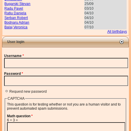
Bugarski Stevan
25/09
Radu Pavel
03/10
Ratiu Daniela
04/10
Serban Robert
04/10
Bodnaru Adrian
04/10
Balaj Veronica
07/10
All birthdays
User login
Username
*
Password
*
Request new password
CAPTCHA
This question is for testing whether or not you are a human visitor and to
prevent automated spam submissions.
Math question
*
6 + 3 =