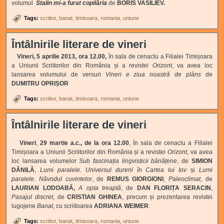
volumul
Stalin mi-a furat copilăria
de
BORIS VASILIEV.
Tags:
scriitor
banat
timisoara
romania
uniune
Întâlnirile literare de vineri
Vineri, 5 aprilie 2013, ora 12.00,
în sala de cenaclu a Filialei Timișoara
a Uniunii Scriitorilor din România și a revistei
Orizont
, va avea loc
lansarea volumului de versuri
Vineri e ziua noastră de plâns
de
DUMITRU OPRIȘOR
Tags:
scriitor
banat
timisoara
romania
uniune
Întâlnirile literare de vineri
Vineri
,
29 martie a.c., de la ora 12.00
, în sala de cenaclu a Filialei
Timișoara a Uniunii Scriitorilor din România și a revistei
Orizont
, va avea
loc lansarea volumelor
Sub fascinația lingvisticii bănățene
, de
SIMION
DĂNILĂ
,
Lumi paralele. Universul durerii în Cartea lui Iov
și
Lumi
paralele. Năvodul cuvintelor
, de
REMUS GIORGIONI
,
Paleoclimat
, de
LAURIAN LODOABĂ,
A opta treaptă
, de
DAN FLORIȚA SERACIN
,
Pasajul discret
, de
CRISTIAN GHINEA
, precum și prezentarea revistei
lugojene
Banat
, cu scriitoarea
ADRIANA WEIMER
.
Tags:
scriitor
banat
timisoara
romania
uniune