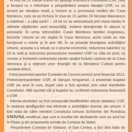
În ziua de 12 martie a avut loc şedinţa ordinară a Consiliului USR, care
a început cu o informare a preşedintelui asupra situaţiei USR, cu un
accent pe situaţiea reală a Uniunii şi a procesului mutării din Casa
Monteoru, care se va încheia în ziua de 15 aprilie. Dl Nicolae Manolescu
a subliniat – a câta oară? – că tot ce se vehiculează prin mass-media în
ultimele săptămâni sunt inexactităţi, evident direcţionate în atacuri la
persoană. În urma retrocedării Casei Monteoru familiei Angelescu,
birourile Uniunii se vor regăsi în Casa Vernescu, acolo unde au mai
funcţionat o vreme şi în anii ʼ90. În ce priveşte finanţarea activităţilor
Uniunii, aceasta s-a reluat, cu o anume economie, reducerea salariilor cu
10 la sută şi reducerea personalului revistelor USR cu câte un post, ca
urmare a încheierii contractului pentru spaţiul fostului cazinou de la Casa
Vernescu şi a obţinerii unor finanţări de la Ministerul Culturii pentru
revistele ANUC.
A fost prezentat raportul Comisiei de Cenzori privind anul financiar 2012.
Primvicepreşedintele USR, dl Varujan Vosganian, a prezentat bugetul
USR pe anul în curs, buget care a fost aprobat, prin votul membrilor
Consiliului. Atât raportul cât şi bugetul au confirmat redresarea financiară
a USR.
Intense dezbateri au fost consacrate modificărilor aduse statutului USR,
în vederea desfăşurării mai eficiente a activităţilor diverse ale uniunii. A
fost votat de către membrii Consiliului Uniunii Scriitorilor din România
STATUTUL
modificat, aşa cum a rezultat din dezbaterile care au avut loc
în Filiale şi din propunerile primite de Comisia de Statut.
Preşedintele Comisiei de Validare, dl Dan Cristea, a dat citire listei de