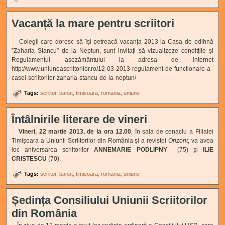
Vacanță la mare pentru scriitori
Colegii care doresc să își petreacă vacanța 2013 la Casa de odihnă
”Zaharia Stancu” de la Neptun, sunt invitați să vizualizeze conditțile și
Regulamentul asezământului la adresa de internet
http://www.uniuneascriitorilor.ro/12-03-2013-regulament-de-functionare-a-
casei-scriitorilor-zaharia-stancu-de-la-neptun/
Tags:
scriitor
banat
timisoara
romania
uniune
Întâlnirile literare de vineri
Vineri, 22 martie 2013, de la ora 12.00
, în sala de cenaclu a Filialei
Timișoara a Uniunii Scriitorilor din România și a revistei
Orizont
, va avea
loc aniversarea scriitorilor
ANNEMARIE PODLIPNY
(75) și
ILIE
CRISTESCU
(70).
Tags:
scriitor
banat
timisoara
romania
uniune
Ședința Consiliului Uniunii Scriitorilor
din România