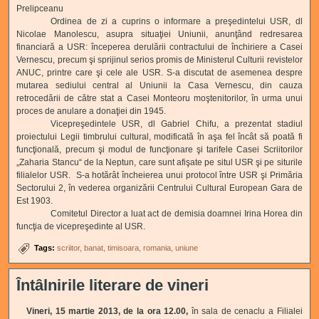
Prelipceanu
Ordinea de zi a cuprins o informare a preşedintelui USR, dl
Nicolae Manolescu, asupra situaţiei Uniunii, anunţând redresarea
financiară a USR: începerea derulării contractului de închiriere a Casei
Vernescu, precum şi sprijinul serios promis de Ministerul Culturii revistelor
ANUC, printre care şi cele ale USR. S-a discutat de asemenea despre
mutarea sediului central al Uniunii la Casa Vernescu, din cauza
retrocedării de către stat a Casei Monteoru moştenitorilor, în urma unui
proces de anulare a donaţiei din 1945.
Vicepreşedintele USR, dl Gabriel Chifu, a prezentat stadiul
proiectului Legii timbrului cultural, modificată în aşa fel încât să poată fi
funcţională, precum şi modul de funcţionare şi tarifele Casei Scriitorilor
„Zaharia Stancu“ de la Neptun, care sunt afişate pe situl USR şi pe siturile
filialelor USR. S-a hotărât încheierea unui protocol între USR şi Primăria
Sectorului 2, în vederea organizării Centrului Cultural European Gara de
Est 1903.
Comitetul Director a luat act de demisia doamnei Irina Horea din
funcţia de vicepreşedinte al USR.
Tags:
scriitor
banat
timisoara
romania
uniune
Întâlnirile literare de vineri
Vineri, 15 martie 2013, de la ora 12.00,
în sala de cenaclu a Filialei