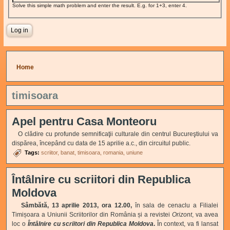
Solve this simple math problem and enter the result. E.g. for 1+3, enter 4.
You are here
Home
timisoara
Apel pentru Casa Monteoru
O cl
ă
dire cu profunde semnificaţii culturale din centrul Bucureştiului va
dispărea, începând cu data de 15 aprilie a.c., din circuitul public.
Tags:
scriitor
banat
timisoara
romania
uniune
Întâlnire cu scriitori din Republica
Moldova
Sâmbătă, 13 aprilie 2013, ora 12.00,
în sala de cenaclu a Filialei
Timișoara a Uniunii Scriitorilor din România și a revistei
Orizont
, va avea
loc o
Întâlnire cu scriitori din Republica Moldova
.
În context, va fi lansat