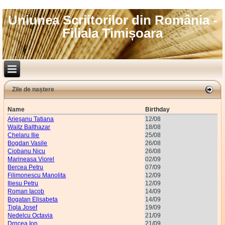
Uniunea Scriitorilor din România -
Filiala Timișoara
Zile de naștere
Name
Birthday
Arieşanu Tatiana
12/08
Waitz Balthazar
18/08
Chelaru Ilie
25/08
Bogdan Vasile
26/08
Ciobanu Nicu
26/08
Marineasa Viorel
02/09
Bercea Petru
07/09
Filimonescu Manolita
12/09
Iliesu Petru
12/09
Roman Iacob
14/09
Bogatan Elisabeta
14/09
Tigla Josef
19/09
Nedelcu Octavia
21/09
Drncea Ion
21/09