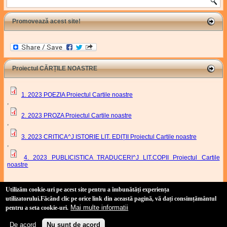
Promovează acest site!
Proiectul CĂRȚILE NOASTRE
1. 2023 POEZIA Proiectul Cartile noastre
,
2. 2023 PROZA Proiectul Cartile noastre
,
3. 2023 CRITICA^J ISTORIE LIT. EDIȚII Proiectul Cartile noastre
,
4. 2023 PUBLICISTICA TRADUCERI^J LIT.COPII Proiectul Cartile
noastre
Proiect Cartile Noastre
Utilizăm cookie-uri pe acest site pentru a îmbunătăți experiența
utilizatorului
.Făcând clic pe orice link din această pagină, vă dați consimțământul
Mai multe informatii
pentru a seta cookie-uri.
Site realizat de:
Duşan Baiski
(link is external)
(tehnic) și
Marian Odangiu
(link is external)
(conținut)
Copyright 2011-2021 Uniunea Scriitorilor din România, Filiala Timișoara.
De acord
Nu sunt de acord
Politică de confidențialitate
-
Politică privind fișierele cookies