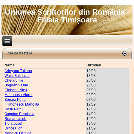
Uniunea Scriitorilor din România -
Filiala Timișoara
Zile de naștere
Name
Birthday
Arieşanu Tatiana
12/08
Waitz Balthazar
18/08
Chelaru Ilie
25/08
Bogdan Vasile
26/08
Ciobanu Nicu
26/08
Marineasa Viorel
02/09
Bercea Petru
07/09
Filimonescu Manolita
12/09
Iliesu Petru
12/09
Bogatan Elisabeta
14/09
Roman Iacob
14/09
Tigla Josef
19/09
Drncea Ion
21/09
Nedelcu Octavia
21/09