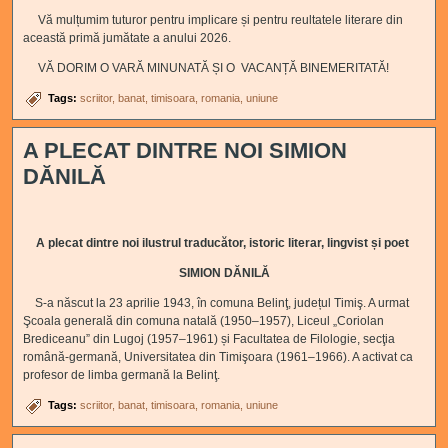
Vă mulțumim tuturor pentru implicare și pentru reultatele literare din
această primă jumătate a anului 2026.
VĂ DORIM O VARĂ MINUNATĂ ȘI O VACANȚĂ BINEMERITATĂ!
Tags:
scriitor
banat
timisoara
romania
uniune
A PLECAT DINTRE NOI SIMION
DĂNILĂ
A plecat dintre noi ilustrul
traducător, istoric literar, lingvist și poet
SIMION DĂNILĂ
S-a născut la 23 aprilie 1943, în comuna Belinţ, județul Timiş. A urmat
Şcoala generală din comuna natală (1950–1957), Liceul „Coriolan
Brediceanu” din Lugoj (1957–1961) și Facultatea de Filologie, secţia
română-germană, Universitatea din Timişoara (1961–1966). A activat ca
profesor de limba germană la Belinţ.
Tags:
scriitor
banat
timisoara
romania
uniune