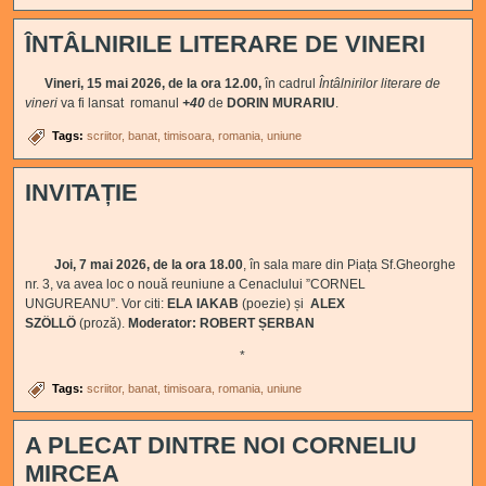
ÎNTÂLNIRILE LITERARE DE VINERI
Vineri, 15 mai 2026, de la ora 12.00,
în cadrul
Întâlnirilor literare de
vineri
va fi lansat romanul
+40
de
DORIN MURARIU
.
Tags:
scriitor
banat
timisoara
romania
uniune
INVITAȚIE
Joi, 7 mai 2026, de la ora 18.00
, în sala mare din Piața Sf.Gheorghe
nr. 3, va avea loc o nouă reuniune a Cenaclului ”CORNEL
UNGUREANU”. Vor citi:
ELA IAKAB
(poezie) și
ALEX
SZÖLLÖ
(proză).
Moderator: ROBERT ȘERBAN
*
Tags:
scriitor
banat
timisoara
romania
uniune
A PLECAT DINTRE NOI CORNELIU
MIRCEA