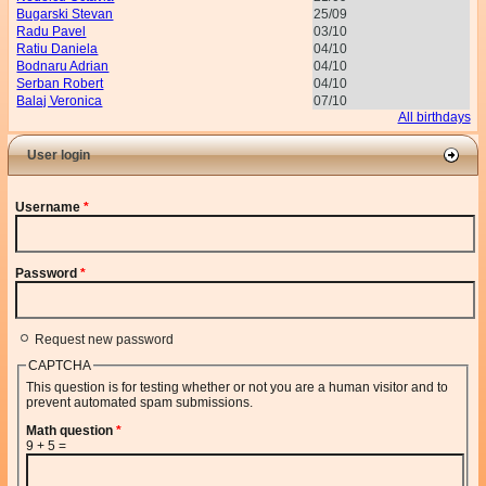
Bugarski Stevan
25/09
Radu Pavel
03/10
Ratiu Daniela
04/10
Bodnaru Adrian
04/10
Serban Robert
04/10
Balaj Veronica
07/10
All birthdays
User login
Username
*
Password
*
Request new password
CAPTCHA
This question is for testing whether or not you are a human visitor and to
prevent automated spam submissions.
Math question
*
9 + 5 =