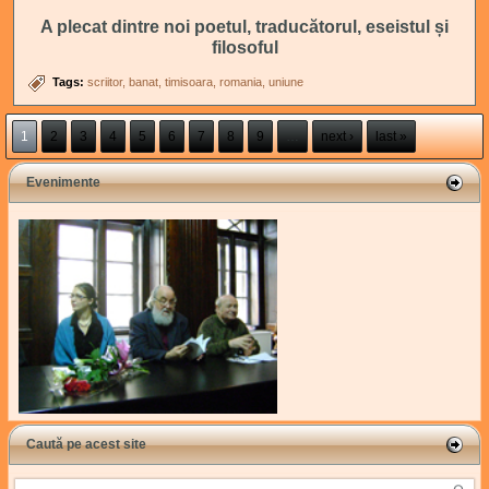
A plecat dintre noi poetul, traducătorul, eseistul și
filosoful
Tags:
scriitor
banat
timisoara
romania
uniune
Pages
1
2
3
4
5
6
7
8
9
…
next ›
last »
Evenimente
Caută pe acest site
Search