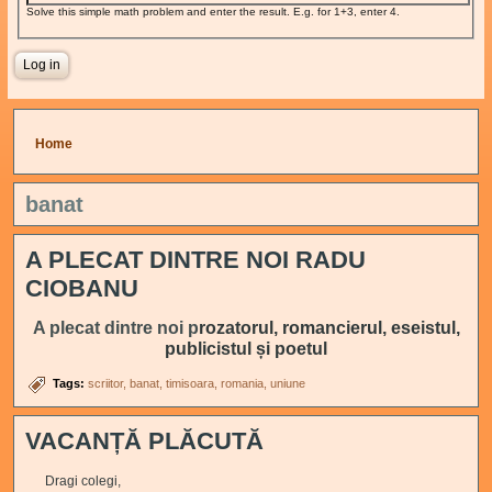
Solve this simple math problem and enter the result. E.g. for 1+3, enter 4.
You are here
Home
banat
A PLECAT DINTRE NOI RADU
CIOBANU
A plecat dintre noi p
rozatorul, romancierul, eseistul,
publicistul și poetul
Tags:
scriitor
banat
timisoara
romania
uniune
VACANȚĂ PLĂCUTĂ
Dragi colegi,