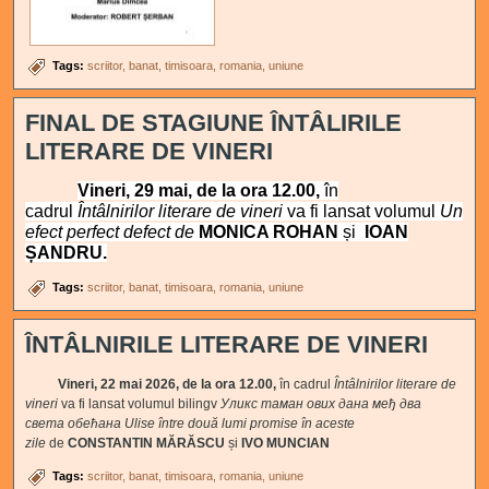
Tags:
scriitor
banat
timisoara
romania
uniune
FINAL DE STAGIUNE ÎNTÂLIRILE
LITERARE DE VINERI
Vineri, 29 mai, de la ora 12.00,
în
cadrul
Întâlnirilor literare de vineri
va fi lansat volumul
Un
efect perfect defect de
MONICA ROHAN
și
IOAN
ȘANDRU.
Tags:
scriitor
banat
timisoara
romania
uniune
ÎNTÂLNIRILE LITERARE DE VINERI
Vineri, 22 mai 2026, de la ora 12.00,
în cadrul
Întâlnirilor literare de
vineri
va fi lansat volumul bilingv
Уликс таман ових дана међ два
света обећана
Ulise între două lumi promise în aceste
zile
de
CONSTANTIN MĂRĂSCU
și
IVO MUNCIAN
Tags:
scriitor
banat
timisoara
romania
uniune