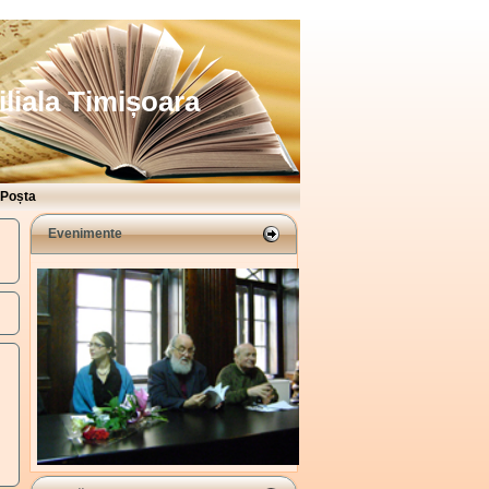
iliala Timișoara
Poșta
Evenimente