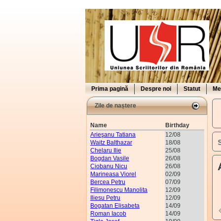
Prima pagină
Despre noi
Statut
Me
Zile de naștere
Name
Birthday
Arieşanu Tatiana
12/08
Waitz Balthazar
18/08
Chelaru Ilie
25/08
Bogdan Vasile
26/08
Ciobanu Nicu
26/08
Marineasa Viorel
02/09
Bercea Petru
07/09
Filimonescu Manolita
12/09
Iliesu Petru
12/09
Bogatan Elisabeta
14/09
Roman Iacob
14/09