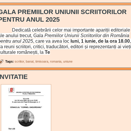
GALA PREMIILOR UNIUNII SCRIITORILOR
PENTRU ANUL 2025
Dedicată celebrării celor mai importante apariții editoriale
le anului trecut, Gala
Premiilor Uniunii Scriitorilor din România
pentru anul 2025
, care va avea loc
luni, 1 iunie, de la ora 18.00
,
a reuni scriitori, critici, traducători, editori și reprezentanți ai vieți
ulturale românești, la
Te
Tags:
scriitor
banat
timisoara
romania
uniune
INVITATIE