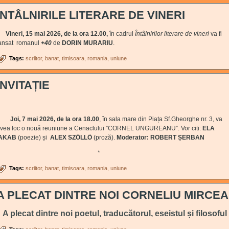
ÎNTÂLNIRILE LITERARE DE VINERI
Vineri, 15 mai 2026, de la ora 12.00,
în cadrul
Întâlnirilor literare de vineri
va fi
ansat romanul
+40
de
DORIN MURARIU
.
Tags:
scriitor
banat
timisoara
romania
uniune
INVITAȚIE
Joi, 7 mai 2026, de la ora 18.00
, în sala mare din Piața Sf.Gheorghe nr. 3, va
vea loc o nouă reuniune a Cenaclului ”CORNEL UNGUREANU”. Vor citi:
ELA
IAKAB
(poezie) și
ALEX SZÖLLÖ
(proză).
Moderator: ROBERT ȘERBAN
*
Tags:
scriitor
banat
timisoara
romania
uniune
A PLECAT DINTRE NOI CORNELIU MIRCEA
A plecat dintre noi poetul, traducătorul, eseistul și filosoful