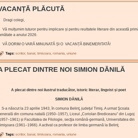
VACANȚĂ PLĂCUTĂ
ragi colegi,
ă mulțumim tuturor pentru implicare și pentru reultatele literare din această prim
umătate a anului 2026.
VĂ DORIM O VARĂ MINUNATĂ ȘI O VACANȚĂ BINEMERITATĂ!
Tags:
scriitor
banat
timisoara
romania
uniune
A PLECAT DINTRE NOI SIMION DĂNILĂ
A plecat dintre noi ilustrul
traducător, istoric literar, lingvist și poet
SIMION DĂNILĂ
-a născut la 23 aprilie 1943, în comuna Belinţ, județul Timiş. A urmat Şcoala
enerală din comuna natală (1950–1957), Liceul „Coriolan Brediceanu” din Lugoj
1957–1961) și Facultatea de Filologie, secţia română-germană, Universitatea din
imişoara (1961–1966). A activat ca profesor de limba germană la Belinţ.
Tags:
scriitor
banat
timisoara
romania
uniune