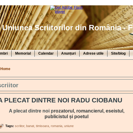
Uniunea Scriitorilor din România - F
mbri
Memorial
Calendar
Anunțuri
Adrese utile
Site/blog
You are here
Home
scriitor
A PLECAT DINTRE NOI RADU CIOBANU
A plecat dintre noi p
rozatorul, romancierul, eseistul,
publicistul și poetul
Tags:
scriitor
banat
timisoara
romania
uniune