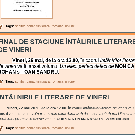
Tags:
scriitor
banat
timisoara
romania
uniune
FINAL DE STAGIUNE ÎNTÂLIRILE LITERAR
DE VINERI
Vineri, 29 mai, de la ora 12.00,
în cadrul
Întâlnirilor litera
e vineri
va fi lansat volumul
Un efect perfect defect de
MONICA
ROHAN
și
IOAN ȘANDRU.
Tags:
scriitor
banat
timisoara
romania
uniune
ÎNTÂLNIRILE LITERARE DE VINERI
Vineri, 22 mai 2026, de la ora 12.00,
în cadrul
Întâlnirilor literare de vineri
va fi
ansat volumul bilingv
Уликс таман ових дана међ два света обећана
Ulise între
ouă lumi promise în aceste zile
de
CONSTANTIN MĂRĂSCU
și
IVO MUNCIAN
Tags:
scriitor
banat
timisoara
romania
uniune