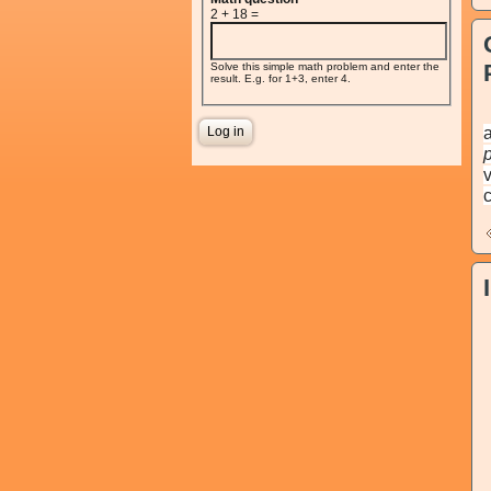
2 + 18 =
Solve this simple math problem and enter the
result. E.g. for 1+3, enter 4.
a
v
c