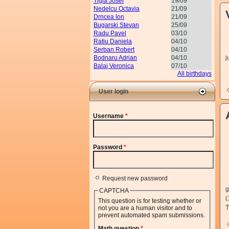
Tigla Josef
19/09
Nedelcu Octavia
21/09
Drncea Ion
21/09
Bugarski Stevan
25/09
Radu Pavel
03/10
D
Ratiu Daniela
04/10
V
Serban Robert
04/10
Bodnaru Adrian
04/10
j
Balaj Veronica
07/10
All birthdays
User login
Username
*
Password
*
Request new password
S
g
CAPTCHA
(
This question is for testing whether or
T
not you are a human visitor and to
prevent automated spam submissions.
Math question
*