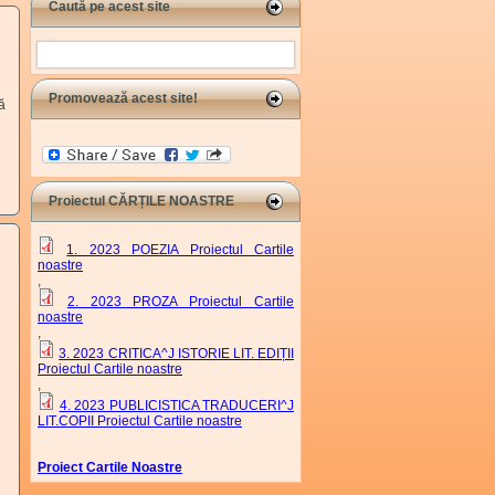
Caută pe acest site
Search
Promovează acest site!
ă
Proiectul CĂRȚILE NOASTRE
1. 2023 POEZIA Proiectul Cartile
noastre
,
2. 2023 PROZA Proiectul Cartile
noastre
,
3. 2023 CRITICA^J ISTORIE LIT. EDIȚII
Proiectul Cartile noastre
,
4. 2023 PUBLICISTICA TRADUCERI^J
LIT.COPII Proiectul Cartile noastre
Proiect Cartile Noastre