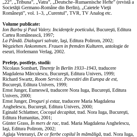
„22”, „Tribuna”, „Vatra”, „Deutsche–Rumaenische Hefte” (revistă a
Societăţii Germano-Române din Berlin), „Caietele Vieţii
Româneşti”, vol. 1–3, „Curentul”, TVR, TV Analog etc.
Volume publicate:
Ion Barbu şi Paul Valery. Incidenţele poeticului
,
Bucureşti, Editura
Cartea Românească, 1997;
La Pândă. Dialoguri salvate
,
Iaşi, Editura Polirom, 2002;
Wegziehen Ankommen
.
Frauen in fremden Kulturen
, antologie de
eseuri, Horlemann Verlag, 2002.
Prefeţe, postfeţe, studii:
Nicolaus Sombart,
Tinereţe în Berlin 1933–1943
, traducere
Magdalena Mărculescu, Bucureşti, Editura Univers, 1999;
Richard Swartz,
Room Service. Povestiri din Europa de est
,
Bucureşti, Editura Univers, 1999;
Ernst Junger,
Eumeswil, traducere Nora Iuga, Bucureşti, Editura
Univers, 2000;
Ernst Junger,
Droguri şi extaz
, traducere Maria Magdalena
Anghelescu, Bucureşti, Editura Univers, 2000;
Eginald Schlattner,
Cocoşul decapitat
, trad. Nora Iuga, Bucureşti,
Editura Humanitas, 2001;
Günter Grass,
În mers de rac
, trad. Maria Magdalena Anghelescu,
Iaşi, Editura Polirom, 2002;
Aglaja Veteranyi,
De ce fierbe copilul în mămăligă
, trad. Nora Iuga,