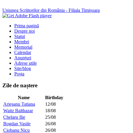
Uniunea Scriitorilor din România - Filiala Timișoara
Prima pagină
Despre noi
Statut
Membri
Memorial
Calendar
Anunțuri
Adrese utile
Site/blog
Poșta
Zile de naștere
Name
Birthday
Arieşanu Tatiana
12/08
Waitz Balthazar
18/08
Chelaru Ilie
25/08
Bogdan Vasile
26/08
Ciobanu Nicu
26/08