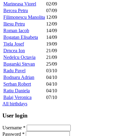
Marineasa Viorel
02/09
Bercea Petru
07/09
Filimonescu Manolita
12/09
Iliesu Petru
12/09
Roman Iacob
14/09
Bogatan Elisabeta
14/09
Tigla Josef
19/09
Drncea Ion
21/09
Nedelcu Octavia
21/09
Bugarski Stevan
25/09
Radu Pavel
03/10
Bodnaru Adrian
04/10
Serban Robert
04/10
Ratiu Daniela
04/10
Balaj Veronica
07/10
All birthdays
User login
Username
*
Password
*