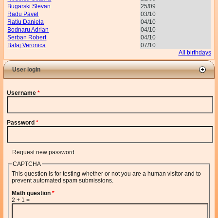
Bugarski Stevan
25/09
Radu Pavel
03/10
Ratiu Daniela
04/10
Bodnaru Adrian
04/10
Serban Robert
04/10
Balaj Veronica
07/10
All birthdays
User login
Username
*
Password
*
Request new password
CAPTCHA
This question is for testing whether or not you are a human visitor and to
prevent automated spam submissions.
Math question
*
2 + 1 =