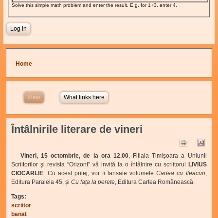
Solve this simple math problem and enter the result. E.g. for 1+3, enter 4.
You are here
Home
View
(active tab)
What links here
Întâlnirile literare de vineri
Vineri, 15 octombrie, de la ora 12.00
, Filiala Timişoara a Uniunii
Scriitorilor şi revista “Orizont” vă invită la o întâlnire cu scriitorul
LIVIUS
CIOCARLIE
. Cu acest prilej, vor fi lansate volumele
Cartea cu fleacuri
,
Editura Paralela 45, şi
Cu faţa la perete
, Editura Cartea Românească.
Tags:
scriitor
banat