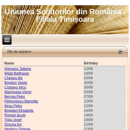
Uniunea Scriitorilor din România -
Filiala Timișoara
Zile de naștere
Name
Birthday
Arieşanu Tatiana
12/08
Waitz Balthazar
18/08
Chelaru Ilie
25/08
Bogdan Vasile
26/08
Ciobanu Nicu
26/08
Marineasa Viorel
02/09
Bercea Petru
07/09
Filimonescu Manolita
12/09
Iliesu Petru
12/09
Bogatan Elisabeta
14/09
Roman Iacob
14/09
Tigla Josef
19/09
Drncea Ion
21/09
Nedelcu Octavia
21/09