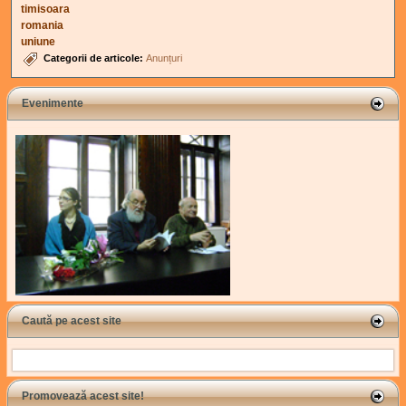
timisoara
romania
uniune
Categorii de articole:
Anunțuri
Evenimente
Caută pe acest site
Search
Promovează acest site!