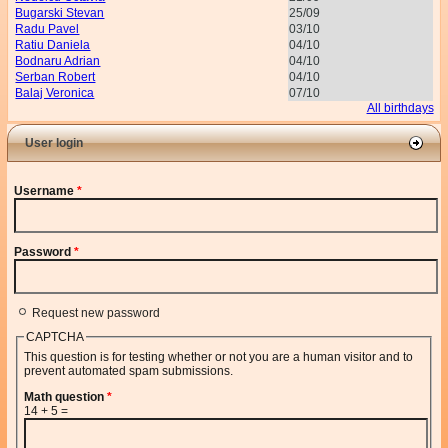
Bugarski Stevan
25/09
Radu Pavel
03/10
Ratiu Daniela
04/10
Bodnaru Adrian
04/10
Serban Robert
04/10
Balaj Veronica
07/10
All birthdays
User login
Username
*
Password
*
Request new password
CAPTCHA
This question is for testing whether or not you are a human visitor and to
prevent automated spam submissions.
Math question
*
14 + 5 =