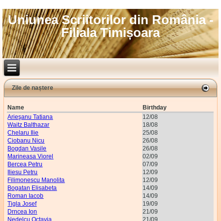
Uniunea Scriitorilor din România -
Filiala Timișoara
Zile de naștere
Name
Birthday
Arieşanu Tatiana
12/08
Waitz Balthazar
18/08
Chelaru Ilie
25/08
Ciobanu Nicu
26/08
Bogdan Vasile
26/08
Marineasa Viorel
02/09
Bercea Petru
07/09
Iliesu Petru
12/09
Filimonescu Manolita
12/09
Bogatan Elisabeta
14/09
Roman Iacob
14/09
Tigla Josef
19/09
Drncea Ion
21/09
Nedelcu Octavia
21/09