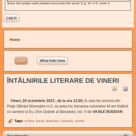
Solve this simple math problem and enter the result. E.g. for 1+3, enter 4.
You are here
Home
View
(active tab)
What links here
ÎNTÂLNIRILE LITERARE DE VINERI
Vineri, 20 octombrie 2023 , de la ora 12.00,
în sala de cenaclu din
Piața Sfântul Gheorghe nr.3, va avea loc lansarea volumelor
M-am întâlnit
cu oameni
și
Eu, Don Quijote al Banatului
, vol. V de
VASILE BOGDAN
Tags:
scriitor
banat
timisoara
romania
uniune