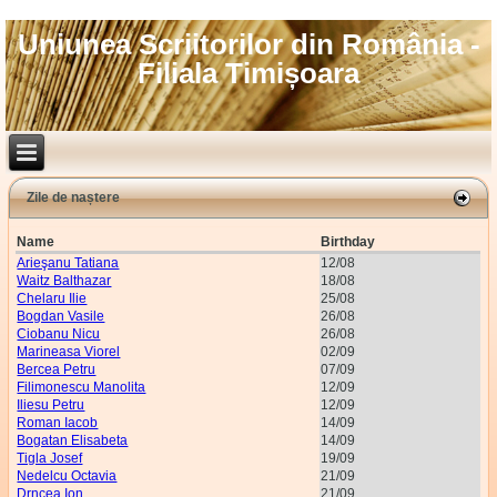
Uniunea Scriitorilor din România -
Filiala Timișoara
Zile de naștere
Name
Birthday
Arieşanu Tatiana
12/08
Waitz Balthazar
18/08
Chelaru Ilie
25/08
Bogdan Vasile
26/08
Ciobanu Nicu
26/08
Marineasa Viorel
02/09
Bercea Petru
07/09
Filimonescu Manolita
12/09
Iliesu Petru
12/09
Roman Iacob
14/09
Bogatan Elisabeta
14/09
Tigla Josef
19/09
Nedelcu Octavia
21/09
Drncea Ion
21/09