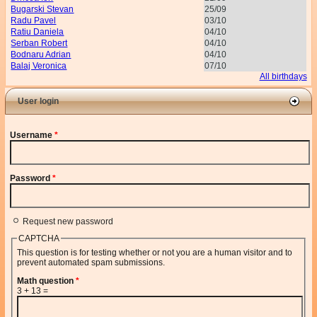
Bugarski Stevan
25/09
Radu Pavel
03/10
Ratiu Daniela
04/10
Serban Robert
04/10
Bodnaru Adrian
04/10
Balaj Veronica
07/10
All birthdays
User login
Username
*
Password
*
Request new password
CAPTCHA
This question is for testing whether or not you are a human visitor and to
prevent automated spam submissions.
Math question
*
3 + 13 =