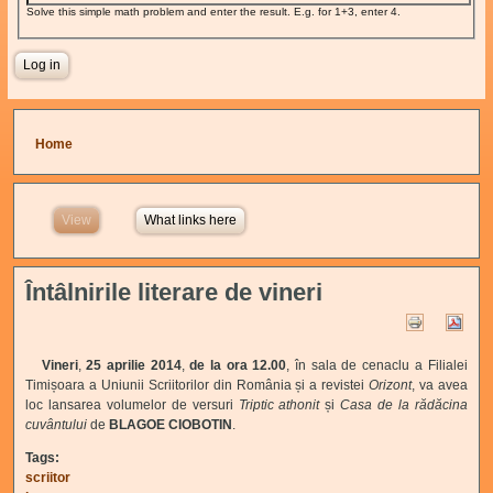
Solve this simple math problem and enter the result. E.g. for 1+3, enter 4.
You are here
Home
View
(active tab)
What links here
Întâlnirile literare de vineri
Vineri
,
25 aprilie 2014
,
de la ora 12.00
, în sala de cenaclu a Filialei
Timișoara a Uniunii Scriitorilor din România și a revistei
Orizont
, va avea
loc lansarea volumelor de versuri
Triptic athonit
și
Casa de la rădăcina
cuvântului
de
BLAGOE CIOBOTIN
.
Tags:
scriitor