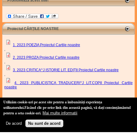
Promovează acest site!
Proiectul CĂRȚILE NOASTRE
1. 2023 POEZIA Proiectul Cartile noastre
,
2. 2023 PROZA Proiectul Cartile noastre
,
3. 2023 CRITICA^J ISTORIE LIT. EDIȚII Proiectul Cartile noastre
,
4. 2023 PUBLICISTICA TRADUCERI^J LIT.COPII Proiectul Cartile
noastre
Proiect Cartile Noastre
Utilizăm cookie-uri pe acest site pentru a îmbunătăți experiența
utilizatorului
.Făcând clic pe orice link din această pagină, vă dați consimțământul
Mai multe informatii
pentru a seta cookie-uri.
Site realizat de:
Duşan Baiski
(link is external)
(tehnic) și
Marian Odangiu
(link is external)
(conținut)
Copyright 2011-2021 Uniunea Scriitorilor din România, Filiala Timișoara.
De acord
Nu sunt de acord
Politică de confidențialitate
-
Politică privind fișierele cookies
4Us Consulting
(link is external)