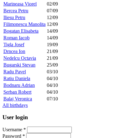
Marineasa Viorel
02/09
Bercea Petru
07/09
Iliesu Petru
12/09
Filimonescu Manolita
12/09
Bogatan Elisabeta
14/09
Roman Iacob
14/09
Tigla Josef
19/09
Drncea Ion
21/09
Nedelcu Octavia
21/09
Bugarski Stevan
25/09
Radu Pavel
03/10
Ratiu Daniela
04/10
Bodnaru Adrian
04/10
Serban Robert
04/10
Balaj Veronica
07/10
All birthdays
User login
Username
*
Password
*