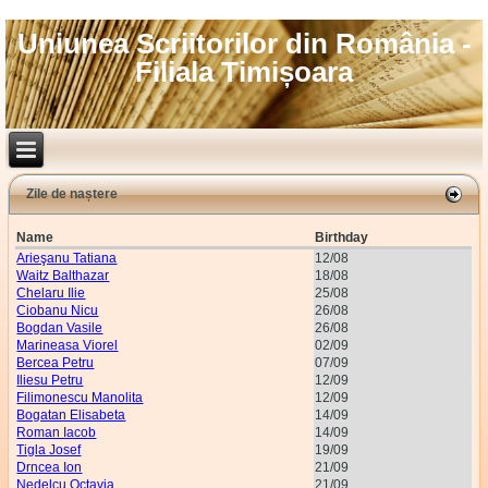
Uniunea Scriitorilor din România -
Filiala Timișoara
Zile de naștere
Name
Birthday
Arieşanu Tatiana
12/08
Waitz Balthazar
18/08
Chelaru Ilie
25/08
Ciobanu Nicu
26/08
Bogdan Vasile
26/08
Marineasa Viorel
02/09
Bercea Petru
07/09
Iliesu Petru
12/09
Filimonescu Manolita
12/09
Bogatan Elisabeta
14/09
Roman Iacob
14/09
Tigla Josef
19/09
Drncea Ion
21/09
Nedelcu Octavia
21/09