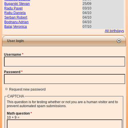
Bugarski Stevan
25/09
Radu Pavel
03/10
Ratiu Daniela
04/10
Serban Robert
04/10
Bodnaru Adrian
04/10
Balaj Veronica
07/10
All birthdays
User login
Username
*
Password
*
Request new password
CAPTCHA
This question is for testing whether or not you are a human visitor and to
prevent automated spam submissions.
Math question
*
10 + 9 =