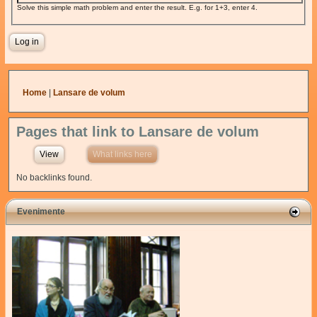
Solve this simple math problem and enter the result. E.g. for 1+3, enter 4.
You are here
Home
|
Lansare de volum
Pages that link to Lansare de volum
View
What links here
(active tab)
No backlinks found.
Evenimente