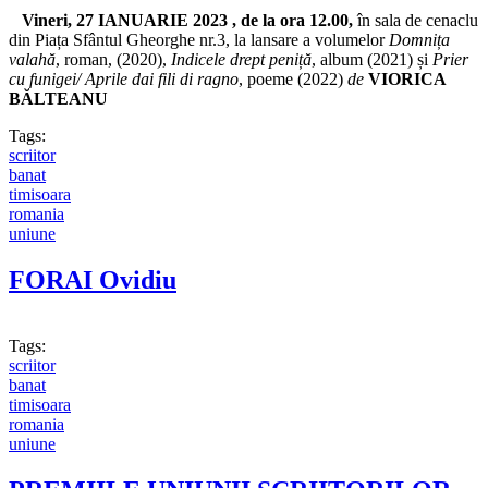
Vineri, 27 IANUARIE 2023 , de la ora 12.00,
în sala de cenaclu
din Piața Sfântul Gheorghe nr.3, la lansare a volumelor
Domnița
valahă
, roman, (2020),
Indicele drept peniță
, album (2021) și
Prier
cu funigei/ Aprile dai fili di ragno
, poeme (2022)
de
VIORICA
B
ĂLTEANU
Tags:
scriitor
banat
timisoara
romania
uniune
FORAI Ovidiu
Tags:
scriitor
banat
timisoara
romania
uniune