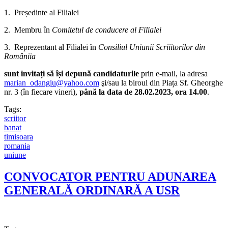
1. Președinte al Filialei
2. Membru în
Comitetul de conducere al Filialei
3. Reprezentant al Filialei în
Consiliul Uniunii Scriiitorilor din
Româniia
sunt invitați să își depună candidaturile
prin e-mail, la adresa
marian_odangiu@yahoo.com
şi/sau la biroul din Piața Sf. Gheorghe
nr. 3 (în fiecare vineri),
până la data de 28.02.2023, ora 14.00
.
Tags:
scriitor
banat
timisoara
romania
uniune
CONVOCATOR PENTRU ADUNAREA
GENERALĂ ORDINARĂ A USR