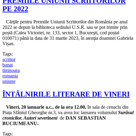
PREMIILE UNIUNII SCRIITORILOR
PE 2022
Cărţile pentru Premiile Uniunii Scriitorilor din România pe anul
2022 se depun la biblioteca sediului U.S.R. sau se pot trimite prin
poștă (Calea Victoriei, nr. 133, sector 1, Bucureşti, cod poștal
010071) până la data de 31 martie 2023, în atenţia doamnei Gabriela
Vișan.
Tags:
scriitor
banat
timisoara
romania
uniune
ÎNTÂLNIRILE LITERARE DE VINERI
Vineri, 20 ianuarie a.c., de la ora 12.00,
în sala de cenaclu din
Piața Sfântul Gheorghe nr.3, va avea loc lansarea volumului
Surâsul
cronicilor. Autori severineni
de
DAN SEBASTIAN
BUCIUMEANU.
Tags: