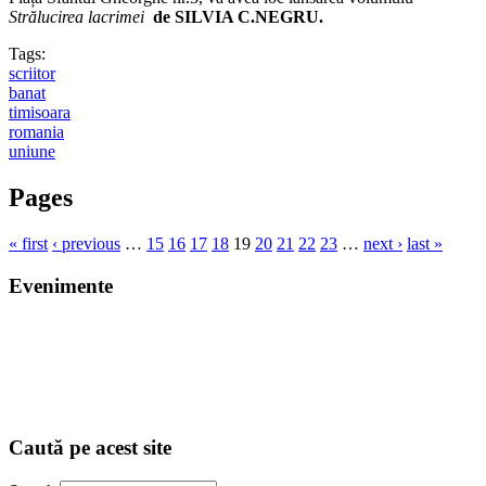
Strălucirea lacrimei
de SILVIA C.NEGRU.
Tags:
scriitor
banat
timisoara
romania
uniune
Pages
« first
‹ previous
…
15
16
17
18
19
20
21
22
23
…
next ›
last »
Evenimente
Caută pe acest site