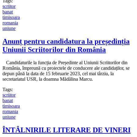
Tags:
scriitor
banat
timisoara
romania
uniune
Anunț pentru candidatura la președinția
Uniunii Scriitorilor din România
Candidaturile la funcția de Președinte al Uniunii Scriitorilor din
România, împreună cu proiectele de conducere ale candidaților, se
depun până la data de 15 februarie 2023, cel mai târziu, la
secretariatul USR, la doamna Mădălina Marcu.
Tags:
scriitor
banat
timisoara
romania
uniune
ÎNTÂLNIRILE LITERARE DE VINERI