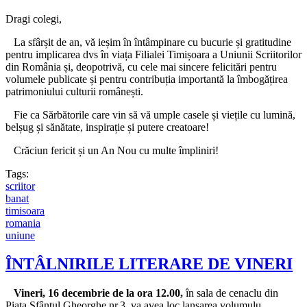
Dragi colegi,
La sfârșit de an, vă ieșim în întâmpinare cu bucurie și gratitudine
pentru implicarea dvs în viața Filialei Timișoara a Uniunii Scriitorilor
din România și, deopotrivă, cu cele mai sincere felicitări pentru
volumele publicate și pentru contribuția importantă la îmbogățirea
patrimoniului culturii românești.
Fie ca Sărbătorile care vin să vă umple casele și viețile cu lumină,
belșug și sănătate, inspirație și putere creatoare!
Crăciun fericit și un An Nou cu multe împliniri!
Tags:
scriitor
banat
timisoara
romania
uniune
ÎNTÂLNIRILE LITERARE DE VINERI
Vineri, 16 decembrie de la ora 12.00,
în sala de cenaclu din
Piața Sfântul Gheorghe nr.3, va avea loc lansarea volumulu