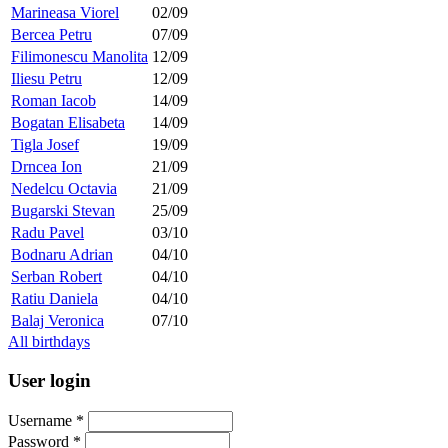
Marineasa Viorel
02/09
Bercea Petru
07/09
Filimonescu Manolita
12/09
Iliesu Petru
12/09
Roman Iacob
14/09
Bogatan Elisabeta
14/09
Tigla Josef
19/09
Drncea Ion
21/09
Nedelcu Octavia
21/09
Bugarski Stevan
25/09
Radu Pavel
03/10
Bodnaru Adrian
04/10
Serban Robert
04/10
Ratiu Daniela
04/10
Balaj Veronica
07/10
All birthdays
User login
Username
*
Password
*