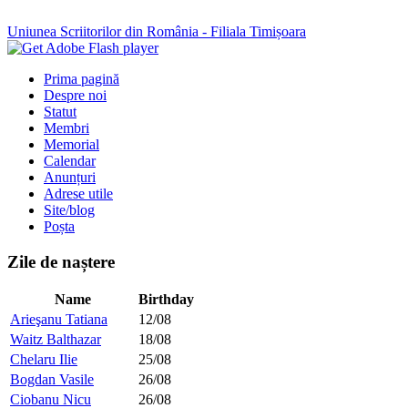
Uniunea Scriitorilor din România - Filiala Timișoara
Prima pagină
Despre noi
Statut
Membri
Memorial
Calendar
Anunțuri
Adrese utile
Site/blog
Poșta
Zile de naștere
Name
Birthday
Arieşanu Tatiana
12/08
Waitz Balthazar
18/08
Chelaru Ilie
25/08
Bogdan Vasile
26/08
Ciobanu Nicu
26/08