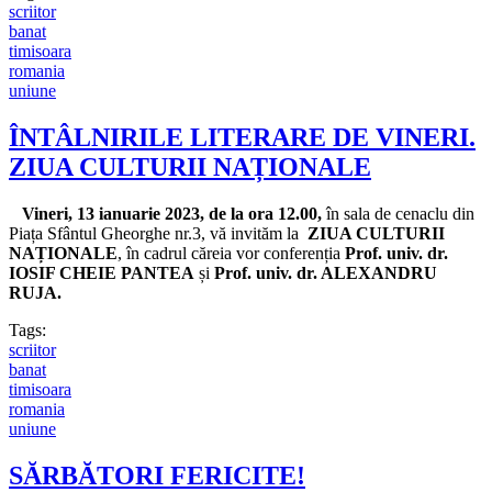
scriitor
banat
timisoara
romania
uniune
ÎNTÂLNIRILE LITERARE DE VINERI.
ZIUA CULTURII NAȚIONALE
Vineri, 13 ianuarie 2023, de la ora 12.00,
în sala de cenaclu din
Piața Sfântul Gheorghe nr.3, vă invităm la
ZIUA CULTURII
NAȚIONALE
, în cadrul căreia vor conferenția
Prof. univ. dr.
IOSIF CHEIE PANTEA
și
Prof. univ. dr. ALEXANDRU
RUJA.
Tags:
scriitor
banat
timisoara
romania
uniune
SĂRBĂTORI FERICITE!