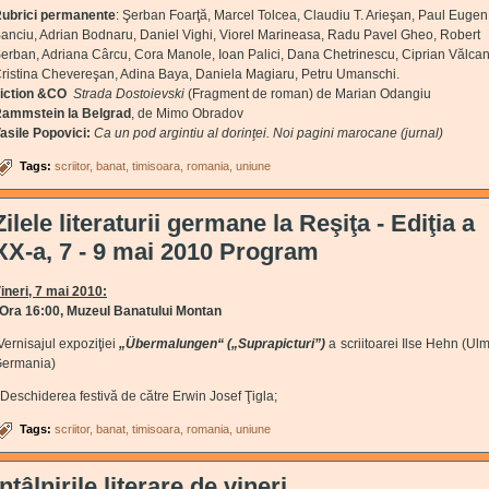
ubrici permanente
: Şerban Foarţă, Marcel Tolcea, Claudiu T. Arieşan, Paul Eugen
anciu, Adrian Bodnaru, Daniel Vighi, Viorel Marineasa, Radu Pavel Gheo, Robert
erban, Adriana Cârcu, Cora Manole, Ioan Palici, Dana Chetrinescu, Ciprian Vălcan
ristina Chevereşan, Adina Baya, Daniela Magiaru, Petru Umanschi.
iction &CO
Strada Dostoievski
(Fragment de roman) de Marian Odangiu
ammstein la Belgrad
, de Mimo Obradov
asile Popovici:
Ca un pod argintiu al dorinţei. Noi pagini marocane (jurnal)
Tags:
scriitor
banat
timisoara
romania
uniune
Zilele literaturii germane la Reşiţa - Ediţia a
XX-a, 7 - 9 mai 2010 Program
ineri
, 7 mai 2010:
Ora
16:00, Muzeul Banatului Montan
Vernisajul expoziţiei
„Übermalungen“
(„Suprapicturi”)
a scriitoarei Ilse Hehn (Ulm
ermania)
 Deschiderea festivă de către Erwin Josef Ţigla;
Tags:
scriitor
banat
timisoara
romania
uniune
Întâlnirile literare de vineri