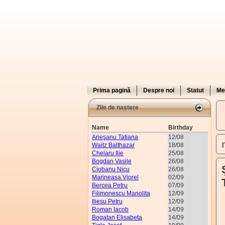
Prima pagină
Despre noi
Statut
Me
Zile de naștere
Name
Birthday
Arieşanu Tatiana
12/08
Waitz Balthazar
18/08
Chelaru Ilie
25/08
Bogdan Vasile
26/08
Ciobanu Nicu
26/08
Marineasa Viorel
02/09
Bercea Petru
07/09
Filimonescu Manolita
12/09
Iliesu Petru
12/09
Roman Iacob
14/09
Bogatan Elisabeta
14/09