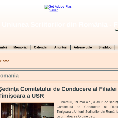
Uniunea Scriitorilor din România - F
mbri
Memorial
Calendar
Anunțuri
Adrese utile
Site/blog
You are here
Home
romania
Şedinţa Comitetului de Conducere al Filialei
Timişoara a USR
Miercuri, 19 mai a.c., a avut loc şedin
Comitetului de Conducere al Filial
Timişoara a Uniunii Scriitorilor din Români
cu următoarea Ordine de zi: