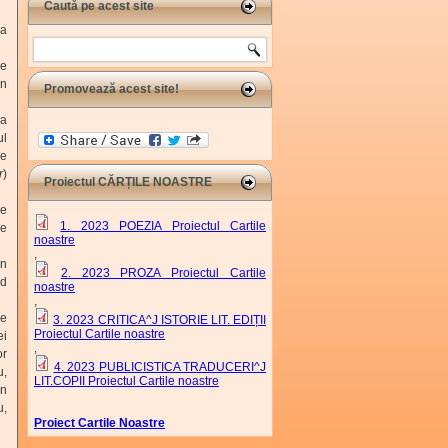
Caută pe acest site
 a
Search
re
in
Promovează acest site!
 a
ul
ie
r
)
Proiectul CĂRȚILE NOASTRE
ie
1. 2023 POEZIA Proiectul Cartile
re
noastre
,
in
2. 2023 PROZA Proiectul Cartile
nd
noastre
,
re
3. 2023 CRITICA^J ISTORIE LIT. EDIȚII
Proiectul Cartile noastre
ei
,
or
4. 2023 PUBLICISTICA TRADUCERI^J
u,
LIT.COPII Proiectul Cartile noastre
an
u,
Proiect Cartile Noastre