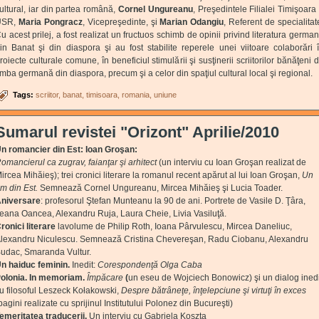
ultural, iar din partea română,
Cornel Ungureanu
, Preşedintele Filialei Timişoara
USR,
Maria Pongracz
, Vicepreşedinte, şi
Marian Odangiu
, Referent de specialitat
u acest prilej, a fost realizat un fructuos schimb de opinii privind literatura germa
in Banat şi din diaspora şi au fost stabilite reperele unei viitoare colaborări 
roiecte culturale comune, în beneficiul stimulării şi susţinerii scriitorilor bănăţeni 
imba germană din diaspora, precum şi a celor din spaţiul cultural local şi regional.
Tags:
scriitor
banat
timisoara
romania
uniune
Sumarul revistei "Orizont" Aprilie/2010
n romancier din Est: Ioan Groşan:
omancierul ca zugrav, faianţar şi arhitect
(un interviu cu Ioan Groşan realizat de
ircea Mihăieş); trei cronici literare la romanul recent apărut al lui Ioan Groşan,
Un
m din Est.
Semnează Cornel Ungureanu, Mircea Mihăieş şi Lucia Toader.
niversare
: profesorul Ştefan Munteanu la 90 de ani. Portrete de Vasile D. Ţâra,
leana Oancea, Alexandru Ruja, Laura Cheie, Livia Vasiluţă.
ronici literare
lavolume de Philip Roth, Ioana Pârvulescu, Mircea Daneliuc,
lexandru Niculescu. Semnează Cristina Chevereşan, Radu Ciobanu, Alexandru
udac, Smaranda Vultur.
n haiduc feminin.
Inedit:
Corespondenţă Olga Caba
olonia. In memoriam.
Împăcare
(
un eseu de Wojciech Bonowicz) şi un dialog inedi
u filosoful Leszeck Kołakowski,
Despre bătrâneţe, înţelepciune şi virtuţi în exces
pagini realizate cu sprijinul Institutului Polonez din Bucureşti)
emeritatea traducerii.
Un interviu cu Gabriela Koszta