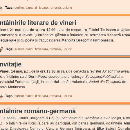
Tags:
scriitor
banat
timisoara
romania
uniune
Întâlnirile literare de vineri
ineri, 21 mai a.c. de la ora 12.00
, sala de cenaclu a Filialei Timişoara a Uniun
criitorilor şi a revistei „Orizont” va găzdui o întâlnire cu scriitoarea franceză
Rom
Deguergue
şi
cu poeta şi traducătoarea
Manolita Dragomir Filimonescu.
Tags:
scriitor
banat
timisoara
romania
uniune
Invitaţie
ineri, 14 mai. a.c.,
de la ora 13.30,
în sala de cenaclu a revistei „Orizont” va avea
oc o întâlnire cu dl
Dorin Popa
, coordonatorul colecţiei
Societate&Publicistică
a
nstitutului European (Iaşi), în contextul lansării volumului
Vederi din Timişoara
de
iorel Marineasa.
Tags:
scriitor
banat
timisoara
romania
uniune
Întâlnire româno-germană
a sediul Filialei Timişoara a Uniunii Scriitorilor din România a avut loc joi, 6 m
.c., o întâlnire de lucru la care au participat, din partea germană, doamnele
Ali
aciu
, Directoarea Centrului Cultural German Timişoara, şi
Elke Sabiel
, Consili