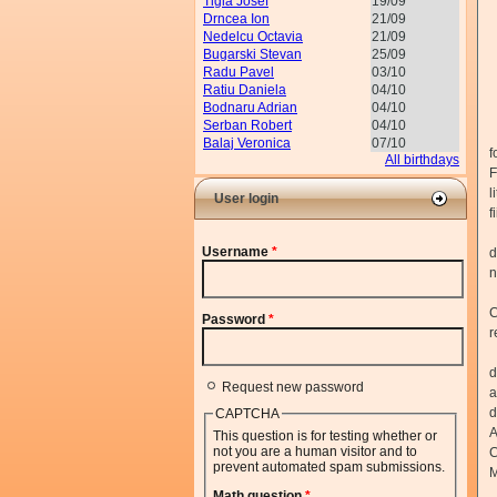
Tigla Josef
19/09
Drncea Ion
21/09
Nedelcu Octavia
21/09
Bugarski Stevan
25/09
Radu Pavel
03/10
Ratiu Daniela
04/10
Bodnaru Adrian
04/10
Serban Robert
04/10
L
Balaj Veronica
07/10
f
All birthdays
F
l
User login
f
L
Username
*
d
n
D
C
Password
*
r
L
d
Request new password
a
d
CAPTCHA
A
This question is for testing whether or
not you are a human visitor and to
C
prevent automated spam submissions.
M
Î
Math question
*