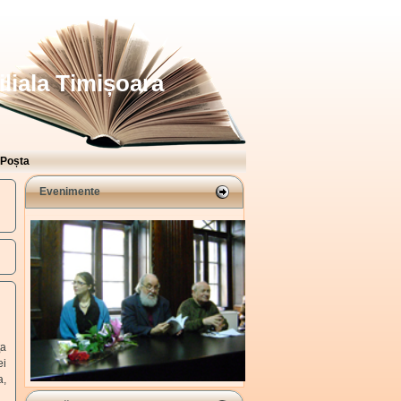
iliala Timișoara
Poșta
Evenimente
ţa
ei
a,