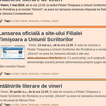
Vineri, 7 mai 2010
, de la ora 12.00, la sediul Filialei Timişoara a Uniunii Scriitorilo
in România şi al revistei "Orizont", va avea loc lansarea romanului
Nepoata lui
Dali
e Simona Constantinovici.
Tags:
scriitor
banat
timisoara
romania
uniune
Lansarea oficială a site-ului Filialei
Timişoara a Uniunii Scriitorilor
Vineri,
14 mai a.c., de la ora 12.00
, în sala de cenaclu a
Filialei Timişoara a Uniunii Scriitorilor din România şi a revist
„Orizont” va avea loc lansarea oficială a site-ului
www.uniuneascriitorilortm.ro
. Cu acest prilej, va fi susţinută
demonstraţie practică privind administrarea propriei pagini d
ătre membrii Filialei.
Tags:
scriitor
banat
timisoara
romania
uniune
Întâlnirile literare de vineri
ineri,
30 aprilie a.c., de la ora 12.00
, în sala de cenaclu a Filialei Timişoara a
niunii Scriitorilor din România şi a revistei „Orizont” va avea loc lansarea volumulu
ni de pasaj
de Mircea Pora.
Tags:
scriitor
banat
timisoara
romania
uniune