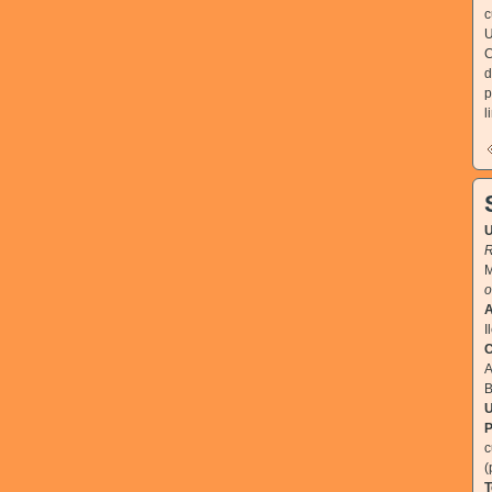
c
C
d
p
l
U
R
M
o
A
I
C
A
B
U
P
c
(
T