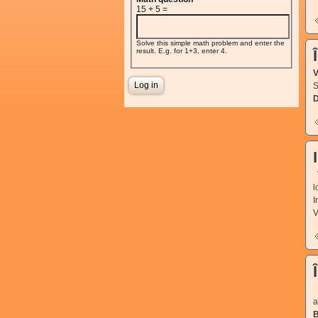
15 + 5 =
Solve this simple math problem and enter the
result. E.g. for 1+3, enter 4.
V
S
V
l
I
V
L
a
B