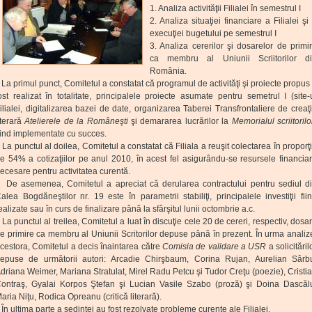
1. Analiza activităţii Filialei în semestrul I
2. Analiza situaţiei financiare a Filialei şi
execuţiei bugetului pe semestrul I
3. Analiza cererilor şi dosarelor de primi
ca membru al Uniunii Scriitorilor d
România.
a primul punct, Comitetul a constatat că programul de activităţi şi proiecte propus
ost realizat în totalitate, principalele proiecte asumate pentru semetrul I (site-
ilialei, digitalizarea bazei de date, organizarea Taberei Transfrontaliere de creaţ
iterară
Atelierele de la Româneşti
şi demararea lucrărilor la
Memorialul scriitorilo
iind implementate cu succes.
a punctul al doilea, Comitetul a constatat că Filiala a reuşit colectarea în proporţ
e 54% a cotizaţiilor pe anul 2010, în acest fel asigurându-se resursele financia
ecesare pentru activitatea curentă.
e asemenea, Comitetul a apreciat că derularea contractului pentru sediul d
alea Bogdăneştilor nr. 19 este în parametrii stabiliţi, principalele investiţii fii
ealizate sau în curs de finalizare până la sfârşitul lunii octombrie a.c.
a punctul al treilea, Comitetul a luat în discuţie cele 20 de cereri, respectiv, dosa
e primire ca membru al Uniunii Scritorilor depuse până în prezent. În urma analiz
cestora, Comitetul a decis înaintarea către
Comisia de validare a USR
a solicităril
epuse de următorii autori: Arcadie Chirşbaum, Corina Rujan, Aurelian Sârb
driana Weimer, Mariana Stratulat, Mirel Radu Petcu şi Tudor Creţu (poezie), Cristi
ontraş, Gyalai Korpos Ştefan şi Lucian Vasile Szabo (proză) şi Doina Dascăl
aria Niţu, Rodica Opreanu (critică literară).
n ultima parte a şedinţei au fost rezolvate probleme curente ale Filialei.