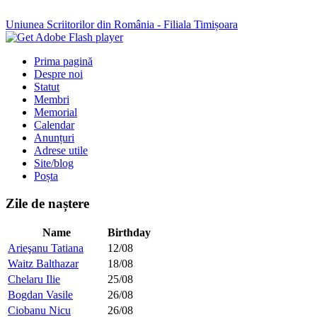
Uniunea Scriitorilor din România - Filiala Timișoara
Prima pagină
Despre noi
Statut
Membri
Memorial
Calendar
Anunțuri
Adrese utile
Site/blog
Poșta
Zile de naștere
Name
Birthday
Arieşanu Tatiana
12/08
Waitz Balthazar
18/08
Chelaru Ilie
25/08
Bogdan Vasile
26/08
Ciobanu Nicu
26/08