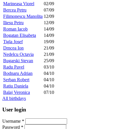
Marineasa Viorel
02/09
Bercea Petru
07/09
Filimonescu Manolita
12/09
Iliesu Petru
12/09
Roman Iacob
14/09
Bogatan Elisabeta
14/09
Tigla Josef
19/09
Drncea Ion
21/09
Nedelcu Octavia
21/09
Bugarski Stevan
25/09
Radu Pavel
03/10
Bodnaru Adrian
04/10
Serban Robert
04/10
Ratiu Daniela
04/10
Balaj Veronica
07/10
All birthdays
User login
Username
*
Password
*