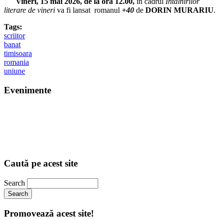
Vineri, 15 mai 2026, de la ora 12.00,
în cadrul
Întâlnirilor
literare de vineri
va fi lansat romanul
+40
de
DORIN MURARIU
.
Tags:
scriitor
banat
timisoara
romania
uniune
Evenimente
Caută pe acest site
Search
Promovează acest site!