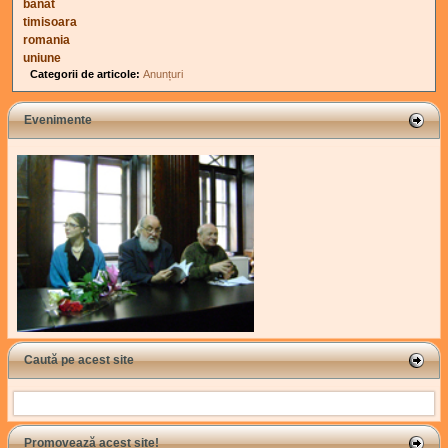
banat
timisoara
romania
uniune
Categorii de articole:
Anunțuri
Evenimente
Caută pe acest site
Search
Promovează acest site!