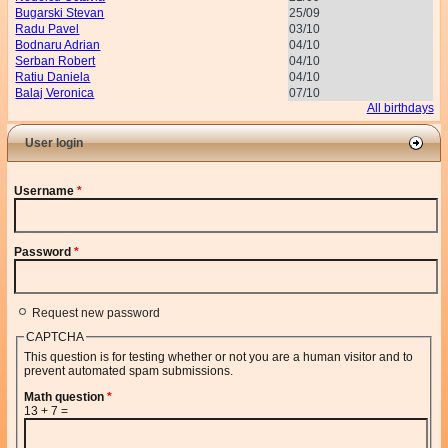
Bugarski Stevan
25/09
Radu Pavel
03/10
Bodnaru Adrian
04/10
Serban Robert
04/10
Ratiu Daniela
04/10
Balaj Veronica
07/10
All birthdays
User login
Username
*
Password
*
Request new password
CAPTCHA
This question is for testing whether or not you are a human visitor and to
prevent automated spam submissions.
Math question
*
13 + 7 =