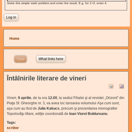
Solve this simple math problem and enter the result. E.g. for 1+3, enter 4.
You are here
Home
View
(active tab)
What links here
Întâlnirile literare de vineri
Vineri,
9 aprilie
, de la ora
12.00
, la sediul Filialei şi al revistei „Orizont” din
Piaţa Sf. Gheorghe nr. 3, va avea loc lansarea volumului
Aşa cum sunt,
aşa cum au fost
de
Julia Kakucs
, precum şi prezentarea monografiei
Topolovăţu Mare, ediţie coordonată de
Ioan Viorel Boldureanu
.
Tags:
scriitor